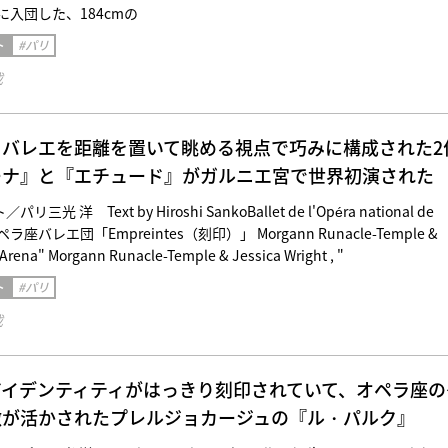
に入団した、184cmの
ト
#パリ
載
・バレエを距離を置いて眺める視点で巧みに構成された2
ーナ』と『エチュード』がガルニエ宮で世界初演された
光 洋 Text by Hiroshi SankoBallet de l'Opéra national de
ラ座バレエ団「Empreintes（刻印）」 Morgann Runacle-Temple &
"Arena" Morgann Runacle-Temple & Jessica Wright , "
ト
#パリ
載
アイデンティティがはっきり刻印されていて、オペラ座の
徴が活かされたプレルジョカージュの『ル・パルク』