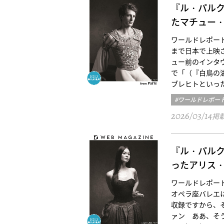
『ル・パルク
たマチュー
ワールドレポート
まで日本で上映さ
ュー前のインタヴ
で「（『白鳥の
ブレヒトといっ
#ワールドレポー
2026/03/14
掲
『ル・パルク
ったアリス
ワールドレポート
オペラ座バレエに
収録ですから、それ
ァン ああ、そう