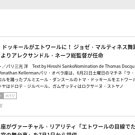
・ドッキールがエトワールに！ ジョゼ・マルティネス舞
によりアレクサンドル・ネーフ総監督が任命
光 洋 Text by Hiroshi SankoNomination de Thomas Docqui
le© Yonathan Kellermanパリ・オペラ座は、6月21日土曜日のマチネ『ラ
ロルを踊ったプルミエール・ダンスールのトマ・ドッキールをエトワー
キヤはドロテ・ジルベール、ガムザッティはロクサーヌ・ストヤノ
ト
#パリ
載
ラ座がヴァーチャル・リアリティ「エトワールの目線で
宮の舞台裏」を7月1日から提供