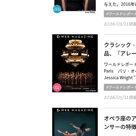
与えた。2016年
#ワールドレポー
2026/05/11
掲
クラシック
品、『アレ
ワールドレポート／パリ三
Paris パリ・オペ
Jessica Wright 
#ワールドレポー
2026/05/11
掲
オペラ座の
ンサーの特