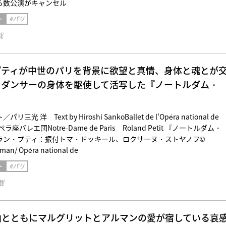
ら数公演がキャンセル
ト
#パリ
載
プティが中世のパリを背景に欲望と真情、身体と魂とが
をダンサーの身体を駆使して活写した『ノートルダム・
光 洋 Text by Hiroshi SankoBallet de l'Opéra national de
ラ座バレエ団Notre-Dame de Paris Roland Petit 『ノートルダム・
ラン・プティ：振付トマ・ドッキール、ロクサーヌ・ストヤノフ©
man/ Opéra national de
ト
#パリ
載
曲とともにマルグリットとアルマンの愛が宿している哀