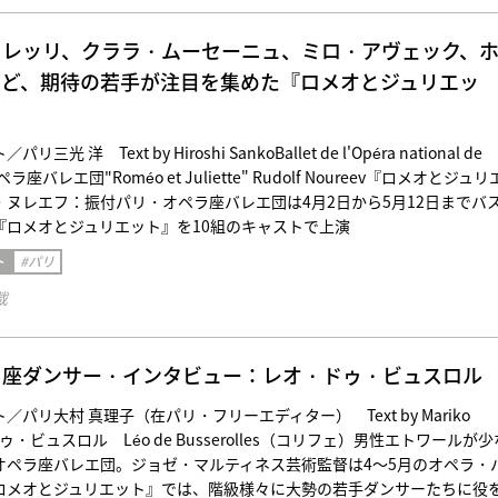
・レッリ、クララ・ムーセーニュ、ミロ・アヴェック、
など、期待の若手が注目を集めた『ロメオとジュリエッ
光 洋 Text by Hiroshi SankoBallet de l'Opéra national de
ラ座バレエ団"Roméo et Juliette" Rudolf Noureev『ロメオとジュリ
・ヌレエフ：振付パリ・オペラ座バレエ団は4月2日から5月12日までバ
『ロメオとジュリエット』を10組のキャストで上演
ト
#パリ
載
ラ座ダンサー・インタビュー：レオ・ドゥ・ビュスロル
パリ大村 真理子（在パリ・フリーエディター） Text by Mariko
ゥ・ビュスロル Léo de Busserolles（コリフェ）男性エトワールが少
オペラ座バレエ団。ジョゼ・マルティネス芸術監督は4～5月のオペラ・
ロメオとジュリエット』では、階級様々に大勢の若手ダンサーたちに役