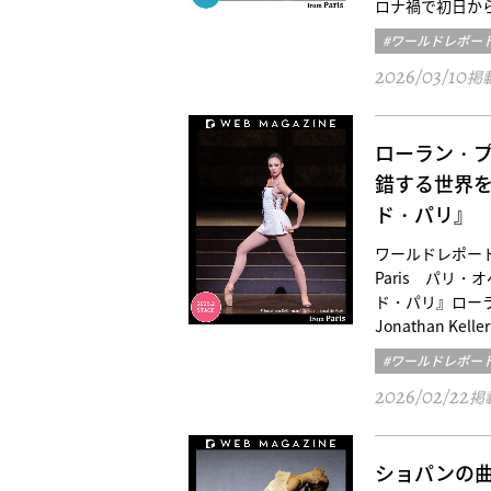
ロナ禍で初日か
#ワールドレポー
2026/03/10
掲
ローラン・
錯する世界
ド・パリ』
ワールドレポート／パリ三
Paris パリ・オペ
ド・パリ』ロー
Jonathan Keller
#ワールドレポー
2026/02/22
掲
ショパンの