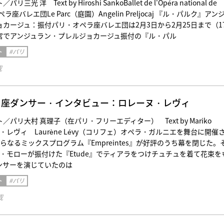
光 洋 Text by Hiroshi SankoBallet de l'Opéra national de
ペラ座バレエ団Le Parc（庭園）Angelin Preljocaj 『ル・パルク』アン
カージュ：振付パリ・オペラ座バレエ団は2月3日から2月25日まで（1
宮でアンジュラン・プレルジョカージュ振付の『ル・パル
ト
#パリ
載
ラ座ダンサー・インタビュー：ロレーヌ・レヴィ
パリ大村 真理子（在パリ・フリーエディター） Text by Mariko
ヌ・レヴィ Laurène Lévy（コリフェ）オペラ・ガルニエを舞台に開催
らなるミックスプログラム『Empreintes』が好評のうち幕を閉じた。
・モローが振付けた『Etude』でティアラをつけチュチュを着て花束を
ンサーを演じていたのは
ト
#パリ
載