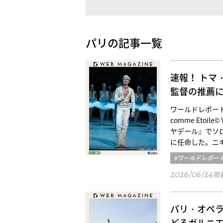
パリの記事一覧
速報！ トマ
監督の推薦
ワールドレポート／パリ三
comme Etoi
ヤデール』でソ
に任命した。ニ
#ワールドレポー
2026/06/24
掲
パリ・オペ
どるガルニエ