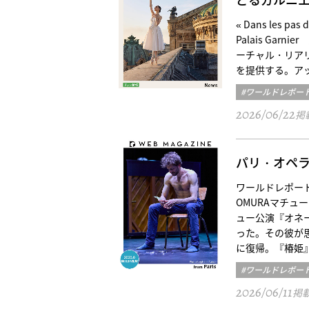
« Dans les pas d
Palais Ga
ーチャル・リア
を提供する。ア
#ワールドレポー
2026/06/22
掲
パリ・オペ
ワールドレポート／
OMURAマチュー
ュー公演『オネ
った。その彼が
に復帰。『椿姫
#ワールドレポー
2026/06/11
掲