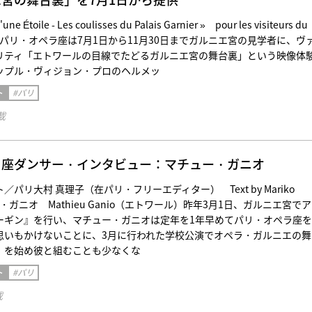
'une Étoile - Les coulisses du Palais Garnier » pour les visiteurs du
rnier パリ・オペラ座は7月1日から11月30日までガルニエ宮の見学者に、ヴ
リティ「エトワールの目線でたどるガルニエ宮の舞台裏」という映像体
ップル・ヴィジョン・プロのヘルメッ
ト
#パリ
載
ラ座ダンサー・インタビュー：マチュー・ガニオ
パリ大村 真理子（在パリ・フリーエディター） Text by Mariko
・ガニオ Mathieu Ganio（エトワール）昨年3月1日、ガルニエ宮で
ーギン』を行い、マチュー・ガニオは定年を1年早めてパリ・オペラ座
思いもかけないことに、3月に行われた学校公演でオペラ・ガルニエの舞
』を始め彼と組むことも少なくな
ト
#パリ
載