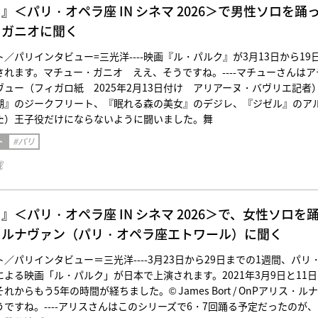
』＜パリ・オペラ座 IN シネマ 2026＞で男性ソロを踊
・ガニオに聞く
／パリインタビュー=三光洋----映画『ル・パルク』が3月13日から19
れます。マチュー・ガニオ ええ、そうですね。----マチューさんはア
ュー（フィガロ紙 2025年2月13日付け アリアーヌ・バヴリエ記者
湖』のジークフリート、『眠れる森の美女』のデジレ、『ジゼル』のア
た）王子役だけにならないように闘いました。舞
ト
#パリ
載
』＜パリ・オペラ座 IN シネマ 2026＞で、女性ソロを
・ルナヴァン（パリ・オペラ座エトワール）に聞く
／パリインタビュー＝三光洋----3月23日から29日までの1週間、パリ
よる映画「ル・パルク」が日本で上演されます。2021年3月9日と11
からもう5年の時間が経ちました。© James Bort / OnPアリス・ル
ですね。----アリスさんはこのシリーズで6・7回踊る予定だったのが