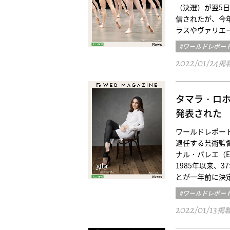
（決選）が翌5
信されたが、今
ラスやヴァリエ
#ワールドレポー
2022/01/24
掲
タマラ・ロ
発表された
ワールドレポート／
退任する芸術監
ナル・バレエ（E
1985年以来、
とが一年前に決
#ワールドレポー
2022/01/13
掲