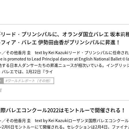
がリード・プリンシパルに、オランダ国立バレエ 坂本莉
フィア・バレエ 伊勢田由香がプリンシパルに昇進！
その他香月 圭 text by Kei Kazukiリード・プリンシパルに任命さ
is promoted to Lead Principal dancer at English National Ballet © I
で活動する日本人ダンサーたちの昇進ニュースが相次いでいる。イングリッ
バレエでは、1月22日『ライ
ト
#ワールドレポート（その他）
載
際バレエコンクール2022はモントルーで開催される！
その他香月 圭 text by Kei Kazukiローザンヌ国際バレエコンクール
1日〜2月6日モントルーにて開催される。セレクションは2月4日、ファイナ