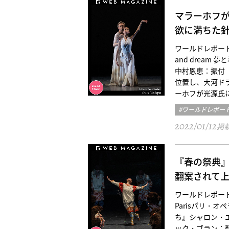
マラーホフ
欲に満ちた針山
ワールドレポート／東京
and drea
中村恩恵：振付
位置し、大河ド
ーホフが光源氏
#ワールドレポー
2022/01/12
掲
『春の祭典
翻案されて
ワールドレポート／パリ三
Parisパリ・
ち』シャロン・
ック・ブラン：