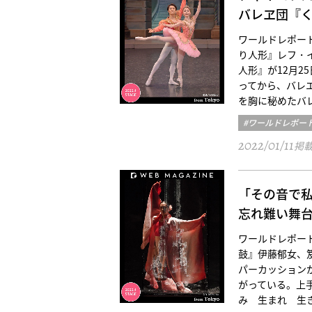
バレヱ団『
ワールドレポート／東
り人形』レフ・
人形』が12月2
ってから、バレ
を胸に秘めたバ
#ワールドレポー
2022/01/11
掲
「その音で
忘れ難い舞
ワールドレポート／東京
鼓』伊藤郁女、
パーカッション
がっている。上
み 生まれ 生