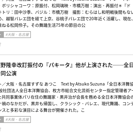
・ボリシャコーワ：原振付、松岡璃映・市橋万樹：演出・再振付＊『ド
キトリ：田中沙季、バジル：市橋万樹 撮影：むらはし和明戦後間もな
め、越智バレエ団を経て上京、谷桃子バレエ団で20年近く活躍し、現在
重ねる松岡伶子。その舞踊生活75年の節目の公
ト
#大阪・名古屋
載
樫野隆幸改訂振付の『パキータ』他が上演された──全
合同公演
大阪・名古屋すずな あつこ Text by Atsuko Suzuna「全日本洋舞
一般社団法人全日本洋舞協会、枚方市総合文化芸術センター指定管理者ア
た共同事業体パリ在住の舞踊家・黒井治が会長を務める全日本洋舞協会
ナ禍のなかだが、黒井も帰国し、クラシック・バレエ、現代舞踊、コン
ンスと多彩な演目による舞台が開催された。こ
ト
#大阪・名古屋
載