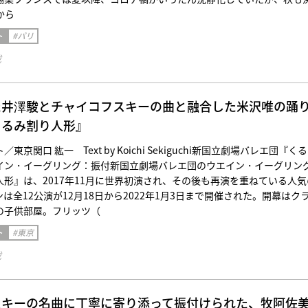
から
ト
#パリ
載
た井澤駿とチャイコフスキーの曲と融合した米沢唯の踊
くるみ割り人形』
京関口 紘一 Text by Koichi Sekiguchi新国立劇場バレエ団『く
イン・イーグリング：振付新国立劇場バレエ団のウエイン・イーグリン
形』は、2017年11月に世界初演され、その後も再演を重ねている人気
は全12公演が12月18日から2022年1月3日まで開催された。開幕はク
の子供部屋。フリッツ（
ト
#東京
載
スキーの名曲に丁寧に寄り添って振付けられた、牧阿佐