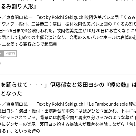
くるみ割り人形』
京関口 紘一 Text by Koichi Sekiguchi牧阿佐美バレヱ団『くる
イワノフ・振付、三谷恭三：演出・振付牧阿佐美バレヱ団の『くるみ割
5日〜26日まで3公演行われた。牧阿佐美先生が10月20日にお亡くなりに
エ団として初めての主催公演となり、会場のメルパルクホールは哀悼の
レエを愛する観客たちで超満員
ト
#東京
載
私を踊らせて・・・」伊藤郁女と笈田ヨシの『綾の鼓』
台となった
関口 紘一 Text by Koichi Sekiguchi『Le Tambour de soie 綾
笈田ヨシ：演出・振付・出演舞台前中央には鼓がひとつ置かれ、下手に
がセットされている。背景には劇場空間と現実を分けるかのような幕が
手にダンサーの楽屋。笈田ヨシ扮する掃除人が舞台を掃除しながら「苦
きる」、といった詩の