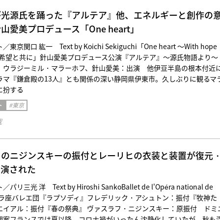
が光源氏を踊った『アルテア』他、エネルギーと創作の
愛美プロデュース「One heart」
関口 紘一 Text by Koichi Sekiguchi「One heart 〜With hope
m 夢と希望と共に」針山愛美プロデュース公演『アルテア』〜源氏物語より
 ウラジーミル・マラーホフ、針山愛美：出演 他伊豆半島の根本付近
ラマ『鎌倉殿の13人』とも関係の深い静岡県伊東市。久しぶりに観るマ
に扮する
ト
#東京
載
』のニジンスキーの振付とレーリヒの衣装と装置が復元
上演された
光 洋 Text by Hiroshi SankoBallet de l'Opéra national de
オペラ座バレエ団『ラプソディ』フレデリック・アシュトン：振付『牧神た
エイアル：振付『春の祭典』 ヴァスラフ・ニジンスキー：原振付 ドミ
翻案フランスでは夏以降、コロナ禍がいったん沈静化していたが、秋も