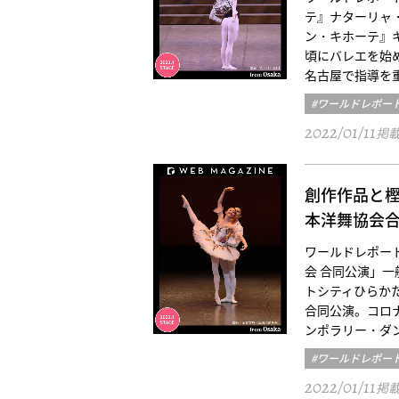
テ』ナターリャ
ン・キホーテ』
頃にバレエを始
名古屋で指導を
#ワールドレポー
2022/01/11
掲
創作作品と
本洋舞協会
ワールドレポート／
会 合同公演」
トシティひらか
合同公演。コロ
ンポラリー・ダ
#ワールドレポー
2022/01/11
掲