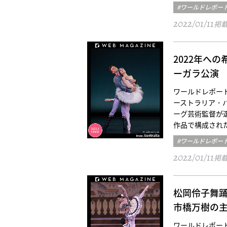
#ワールドレポー
2022/01/11
掲
2022年へ
ーガラ公演
ワールドレポート／オ
ーストラリア・バレ
ーグ芸術監督が
作品で構成されたシドニー
#ワールドレポー
2022/01/11
掲
松岡伶子舞踊
市橋万樹の
ワールドレポート／