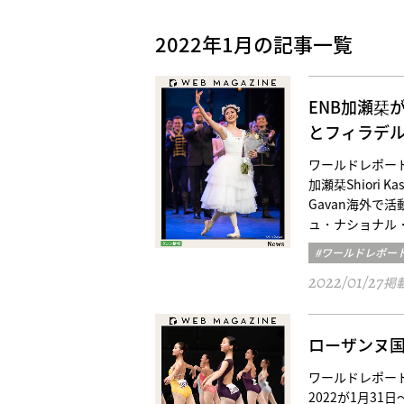
2022年1月の記事一覧
ENB加瀬栞
とフィラデル
ワールドレポート／
加瀬栞Shiori Kase 
Gavan海外
ュ・ナショナル・
#ワールドレポー
2022/01/27
掲
ローザンヌ国
ワールドレポート／
2022が1月3