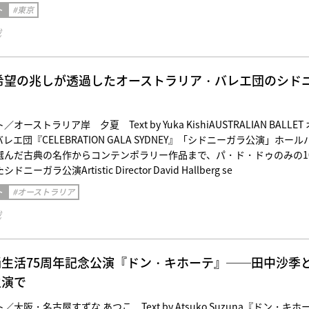
ト
#東京
載
の希望の兆しが透過したオーストラリア・バレエ団のシド
ーストラリア岸 夕夏 Text by Yuka KishiAUSTRALIAN BALLET 
エ団『CELEBRATION GALA SYDNEY』「シドニーガラ公演」ホール
選んだ古典の名作からコンテンポラリー作品まで、パ・ド・ドゥのみの1
ガラ公演Artistic Director David Hallberg se
ト
#オーストラリア
載
生活75周年記念公演『ドン・キホーテ』──田中沙季
主演で
大阪・名古屋すずな あつこ Text by Atsuko Suzuna『ドン・キホ