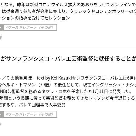
日となる。昨年は新型コロナウイルス拡大のあおりをうけてオンライン
年は従来通り参加者が会場に集まり、クラシックやコンテンポラリーの
ーションの指導を受けてセレクション
ト
#ワールドレポート（その他）
載
ホがサンフランシスコ・バレエ芸術監督に就任すること
その他香月 圭 text by Kei Kazukiサンフランシスコ・バレエは6月
督ヘルギ・トマソン（79歳）の後任として、現在イングリッシュ・ナシ
NB)芸術監督を務めるタマラ・ロホを任命したと1月11日に発表した。
37年間という長期に渡って芸術監督を務めてきたトマソンが今年退任する
定するや、バレエ団理事で人事委員
ト
#ワールドレポート（その他）
載