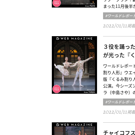
まった11月後半
#ワールドレポー
2022/01/11
掲
３役を踊っ
が光った『
ワールドレポート／東
割り人形』ウエ
版『くるみ割り人
公演。今シーズン
ラ（中島さや）
#ワールドレポー
2022/01/11
掲
チャイコフ