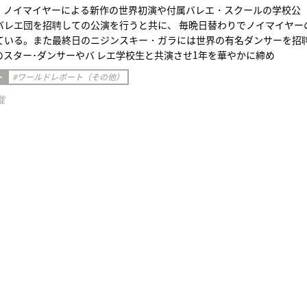
、ノイマイヤーによる新作の世界初演や付属バレエ・スクールの学校公
バレエ団を招聘しての公演を行うと共に、 毎晩日替わりでノイマイヤー
ている。また最終日のニジンスキー・ガラには世界の有名ダンサーを招
のスター･ダンサーやバ レエ学校生と共演させ1年を華やかに締め
ト
#ワールドレポート（その他）
載