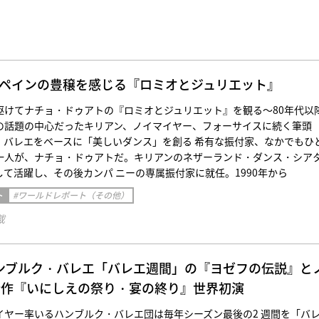
 スペインの豊穣を感じる『ロミオとジュリエット』
駆けてナチョ・ドゥアトの『ロミオとジュリエット』を観る～80年代以
の話題の中心だったキリアン、ノイマイヤー、フォーサイスに続く筆頭
・バレエをベースに「美しいダンス」を創る 希有な振付家、なかでもひ
一人が、ナチョ・ドゥアトだ。キリアンのネザーランド・ダンス・シア
て活躍し、その後カンパ ニーの専属振付家に就任。1990年から
ト
#ワールドレポート（その他）
載
] ハンブルク・バレエ「バレエ週間」の『ヨゼフの伝説』と
新作『いにしえの祭り・宴の終り』世界初演
イヤー率いるハンブルク・バレエ団は毎年シーズン最後の2 週間を「バ