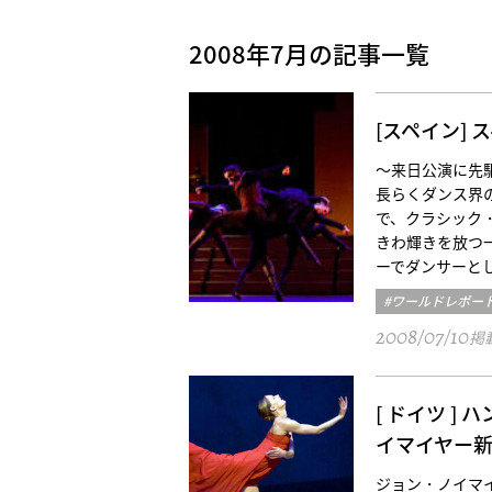
2008年7月の記事一覧
[スペイン]
～来日公演に先
長らくダンス界
で、クラシック
きわ輝きを放つ
ーでダンサーとし
#ワールドレポー
2008/07/10
掲
[ ドイツ 
イマイヤー
ジョン・ノイマ