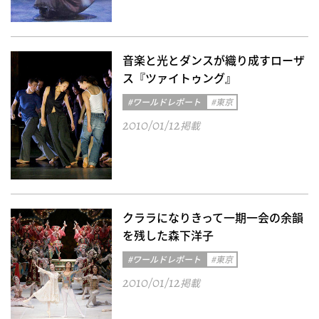
音楽と光とダンスが織り成すローザ
ス『ツァイトゥング』
#ワールドレポート
#東京
2010/01/12
掲載
クララになりきって一期一会の余韻
を残した森下洋子
#ワールドレポート
#東京
2010/01/12
掲載