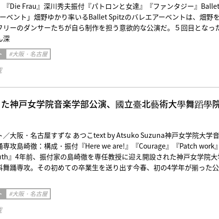
『Die Frau』深川秀夫振付『パトロンと女達』『ファンタジー』Balle
エアーベント」畑野ゆかり率いるBallet Spitzのバレエアーベントは、畑野
フリーのダンサーたちが自ら制作を担う意欲的な公演だ。５回目となっ
ん深
ト
#大阪・名古屋
載
った神戸女学院音楽学部公演、國立臺北藝術大學舞蹈學
大阪・名古屋すずな あつこtext by Atsuko Suzuna神戸女学院大学
島崎徹：構成・振付『Here we are!』『Courage』『Patch work
d Truth』4年前、振付家の島崎徹を専任教授に迎え開設された神戸女学院大
科舞踊専攻。その初めての卒業生を送り出す今春、初の4学年が揃った
ト
#大阪・名古屋
載