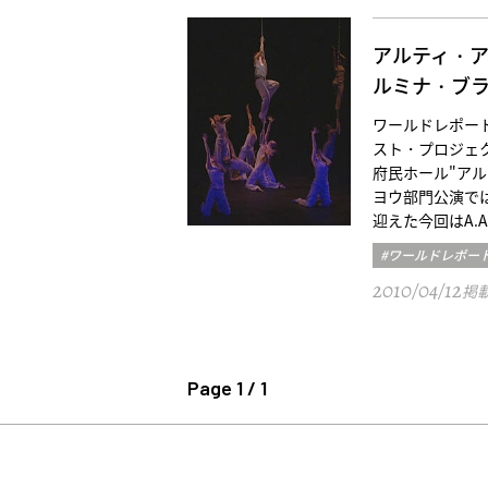
アルティ・ア
ルミナ・ブ
ワールドレポート／
スト・プロジェ
府民ホール"アル
ヨウ部門公演で
迎えた今回はA.
#ワールドレポー
2010/04/12
掲
Page 1 / 1