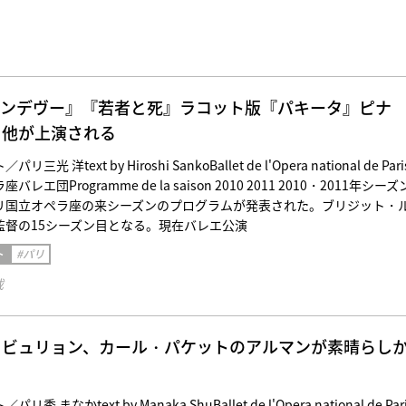
ランデヴー』『若者と死』ラコット版『パキータ』ピナ
』他が上演される
 洋text by Hiroshi SankoBallet de l'Opera national de Pari
団Programme de la saison 2010 2011 2010・2011年シーズ
リ国立オペラ座の来シーズンのプログラムが発表された。ブリジット・
監督の15シーズン目となる。現在バレエ公演
ト
#パリ
載
・ビュリョン、カール・パケットのアルマンが素晴らし
』
 まなかtext by Manaka ShuBallet de l'Opera national de Par