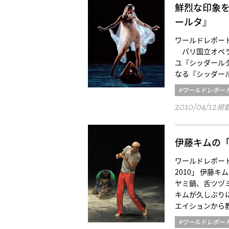
鮮烈な印象
ールタ』
ワールドレポート／パリ三光
パリ国立オペラ座バレ
ユ『シッダール
なる『シッダー
#ワールドレポー
2010/04/12
掲
伊藤キムの
ワールドレポート／
2010」 伊藤
ヤミ鍋、舌ツヅ
キムが久しぶり
エイションから
#ワールドレポー