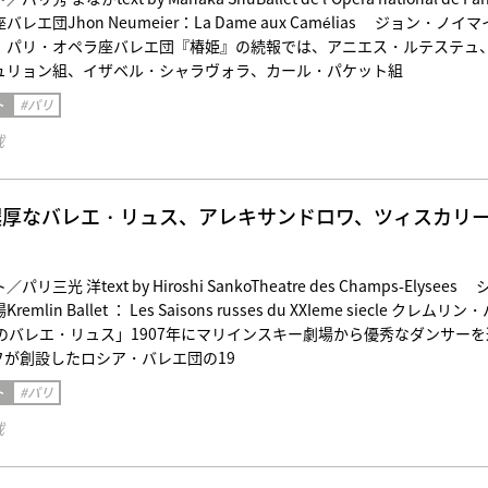
エ団Jhon Neumeier：La Dame aux Camélias ジョン・ノイマ
』パリ・オペラ座バレエ団『椿姫』の続報では、アニエス・ルテステュ
ュリョン組、イザベル・シャラヴォラ、カール・パケット組
ト
#パリ
載
濃厚なバレエ・リュス、アレキサンドロワ、ツィスカリ
光 洋text by Hiroshi SankoTheatre des Champs-Elysees 
lin Ballet ： Les Saisons russes du XXIeme siecle クレムリン
のバレエ・リュス」1907年にマリインスキー劇場から優秀なダンサーを
フが創設したロシア・バレエ団の19
ト
#パリ
載