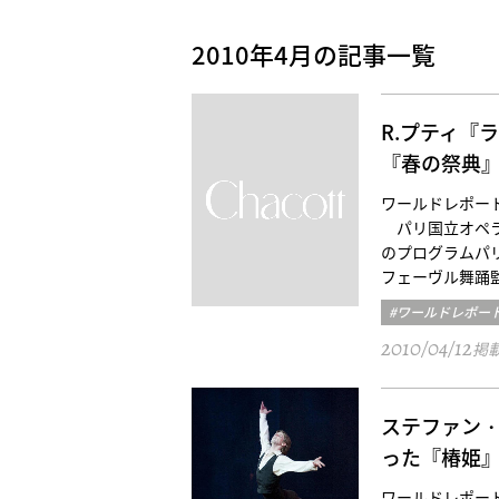
2010年4月の記事一覧
R.プティ『
『春の祭典
ワールドレポート／パリ三光
パリ国立オペラ座バレエ
のプログラムパ
フェーヴル舞踊
#ワールドレポー
2010/04/12
掲
ステファン
った『椿姫
ワールドレポート／パリ秀