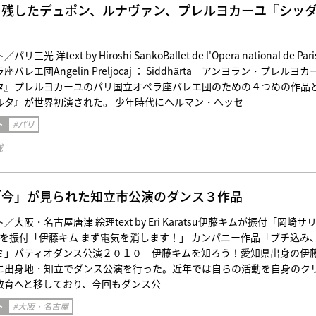
を残したデュポン、ルナヴァン、プレルヨカーユ『シッ
 洋text by Hiroshi SankoBallet de l'Opera national de Pari
エ団Angelin Preljocaj ： Siddhârta アンヨラン・プレルヨカ
タ』プレルヨカーユのパリ国立オペラ座バレエ団のための４つめの作品
ルタ』が世界初演された。 少年時代にヘルマン・ヘッセ
ト
#パリ
載
「今」が見られた知立市公演のダンス３作品
大阪・名古屋唐津 絵理text by Eri Karatsu伊藤キムが振付「岡崎サ
キムを振付「伊藤キム まず電気を消します！」 カンパニー作品「ブチ込み
ミ」パティオダンス公演２０１０ 伊藤キムを知ろう！愛知県出身の伊
に出身地・知立でダンス公演を行った。近年では自らの活動を自身のク
教育へと移しており、今回もダンス公
ト
#大阪・名古屋