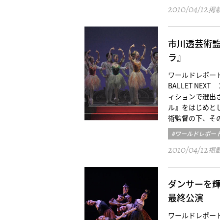
2010/04/12
掲
市川透芸術監
ラ』
ワールドレポート／
BALLET NE
ィションで選出
ル』をはじめと
術監督の下、そ
#ワールドレポー
2010/04/12
掲
ダンサーを輝か
最終公演
ワールドレポート／