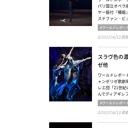
パリ国立オペラ座バレ
ヤー振付『椿姫
ステファン・ビ
#ワールドレポー
2010/04/12
掲
スラヴ色の
ゼ他
ワールドレポート／パリ三
ャンゼリゼ歌劇場Krem
レエ団「21世紀
んでディアギレ
#ワールドレポー
2010/04/12
掲