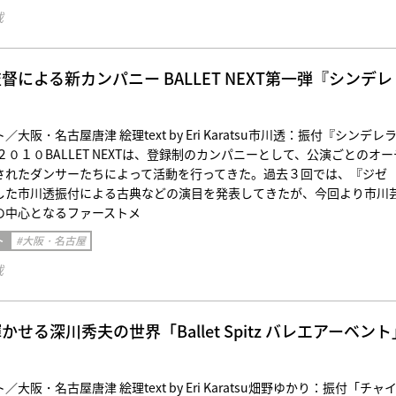
載
督による新カンパニー BALLET NEXT第一弾『シンデレ
大阪・名古屋唐津 絵理text by Eri Karatsu市川透：振付『シンデレ
XT ２０１０BALLET NEXTは、登録制のカンパニーとして、公演ごとのオー
されたダンサーたちによって活動を行ってきた。過去３回では、『ジゼ
した市川透振付による古典などの演目を発表してきたが、今回より市川
の中心となるファーストメ
ト
#大阪・名古屋
載
せる深川秀夫の世界「Ballet Spitz バレエアーベント
大阪・名古屋唐津 絵理text by Eri Karatsu畑野ゆかり：振付「チャ