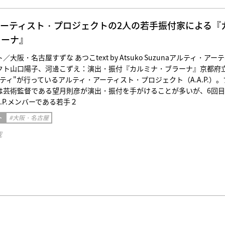
ーティスト・プロジェクトの2人の若手振付家による『
ラーナ』
大阪・名古屋すずな あつこtext by Atsuko Suzunaアルティ・アー
クト山口陽子、河邊こずえ：演出・振付『カルミナ・ブラーナ』京都府
ティ"が行っているアルティ・アーティスト・プロジェクト（A.A.P.）。
は芸術監督である望月則彦が演出・振付を手がけることが多いが、6回
A.P.メンバーである若手２
ト
#大阪・名古屋
載