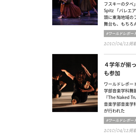
フスキーの夕べ」
Spitz 「バレ
頭に東海地域の
舞台も、もちろ
#ワールドレポー
2010/04/12
掲
４学年が揃
も参加
ワールドレポート／
学部音楽学科舞踊専攻
『The Nake
音楽学部音楽学
が行われた
#ワールドレポー
2010/04/12
掲