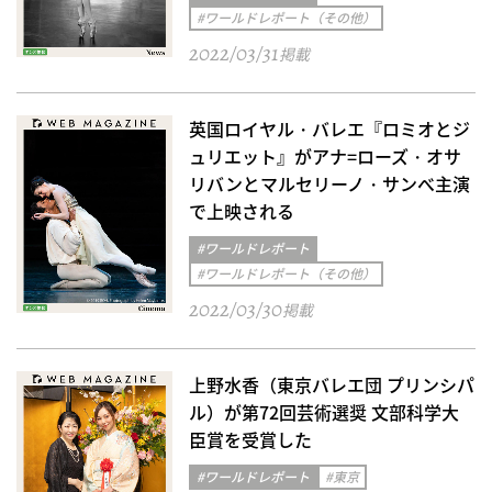
#ワールドレポート（その他）
2022/03/31
掲載
英国ロイヤル・バレエ『ロミオとジ
ュリエット』がアナ=ローズ・オサ
リバンとマルセリーノ・サンべ主演
で上映される
#ワールドレポート
#ワールドレポート（その他）
2022/03/30
掲載
上野水香（東京バレエ団 プリンシパ
ル）が第72回芸術選奨 文部科学大
臣賞を受賞した
#ワールドレポート
#東京