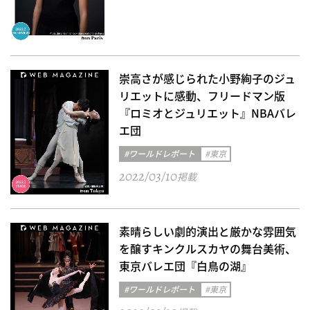
崇高さが感じられた小野絢子のジュ
リエットに感動、フリードマン版
『ロミオとジュリエット』NBAバレ
エ団
#ワールドレポート
#東京
2022/03/10
掲載
素晴らしい劇的演出と厳かな雰囲気
を醸すキンクルスカヤの舞台美術、
東京バレエ団『白鳥の湖』
#ワールドレポート
#東京