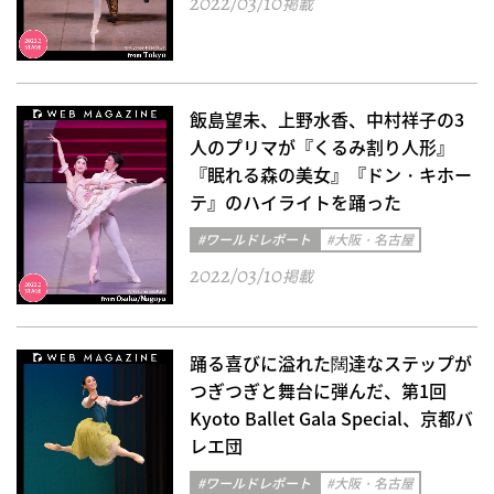
2022/03/10
掲載
飯島望未、上野水香、中村祥子の3
人のプリマが『くるみ割り人形』
『眠れる森の美女』『ドン・キホー
テ』のハイライトを踊った
#ワールドレポート
#大阪・名古屋
2022/03/10
掲載
踊る喜びに溢れた闊達なステップが
つぎつぎと舞台に弾んだ、第1回
Kyoto Ballet Gala Special、京都バ
レエ団
#ワールドレポート
#大阪・名古屋