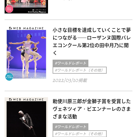
小さな目標を達成していくことで夢
につながる――ローザンヌ国際バレ
エコンクール第2位の田中月乃に聞
く
#ワールドレポート
#ワールドレポート（その他）
2022/03/10
掲載
勅使川原三郎が金獅子賞を受賞した
ヴェネツィア・ビエンナーレのさま
ざまな活動
#ワールドレポート
#ワールドレポート（その他）