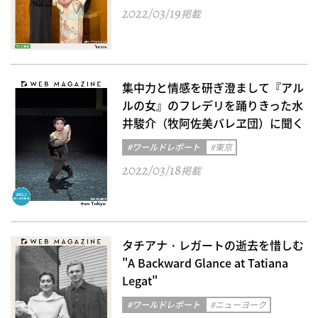
2022/03/19
掲載
集中力と情感を研ぎ澄まして『アル
ルの女』のフレデリを踊りきった水
井駿介（牧阿佐美バレヱ団）に聞く
#ワールドレポート
#東京
2022/03/18
掲載
タチアナ・レガートの逝去を惜しむ
"A Backward Glance at Tatiana
Legat"
#ワールドレポート
#ニューヨーク