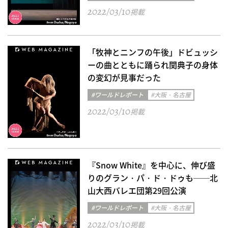
2022/03/10
掲載
「牧神とニンフの午後」ドビュッシ
ーの曲とともに踊られ関典子の身体
の変幻が見事だった
#ワールドレポート
#大阪・名古屋
2022/03/10
掲載
『Snow White』を中心に、伸び盛
りのグラン・パ・ド・ドゥも──北
山大西バレエ団第29回公演
#ワールドレポート
#大阪・名古屋
2022/03/10
掲載