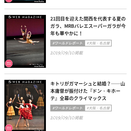
21回目を迎えた関西を代表する夏の
ガラ、MRBバレエスーパーガラが今
年も華やかに！
#ワールドレポート
#大阪・名古屋
2019/09/10
掲載
キトリがガマーシュと結婚？──山
本庸督が振付けた『ドン・キホー
テ』全幕のクライマックス
#ワールドレポート
#大阪・名古屋
2019/09/10
掲載