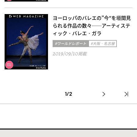
ヨーロッパのバレエの"今"を垣間見
られる作品の数々──アーティステ
ィック・バレエ・ガラ
#ワールドレポート
#大阪・名古屋
2019/09/10
掲載
1/2