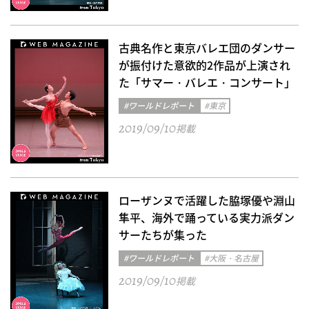
古典名作と東京バレエ団のダンサー
が振付けた意欲的2作品が上演され
た「サマー・バレエ・コンサート」
#ワールドレポート
#東京
2019/09/10
掲載
ローザンヌで活躍した脇塚優や淵山
隼平、海外で踊っている実力派ダン
サーたちが集った
#ワールドレポート
#大阪・名古屋
2019/09/10
掲載