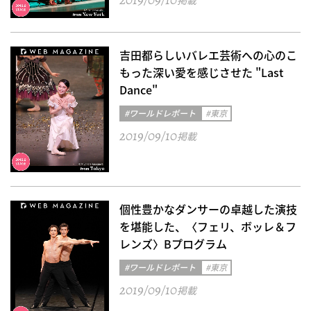
吉田都らしいバレエ芸術への心のこ
もった深い愛を感じさせた "Last
Dance"
#ワールドレポート
#東京
2019/09/10
掲載
個性豊かなダンサーの卓越した演技
を堪能した、〈フェリ、ボッレ＆フ
レンズ〉Bプログラム
#ワールドレポート
#東京
2019/09/10
掲載