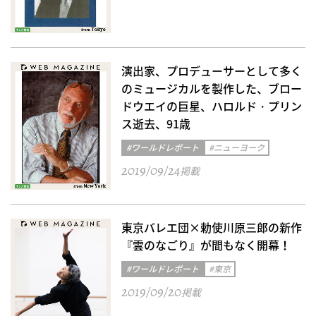
演出家、プロデューサーとして多く
のミュージカルを製作した、ブロー
ドウエイの巨星、ハロルド・プリン
ス逝去、91歳
#ワールドレポート
#ニューヨーク
2019/09/24
掲載
東京バレエ団×勅使川原三郎の新作
『雲のなごり』が間もなく開幕！
#ワールドレポート
#東京
2019/09/20
掲載