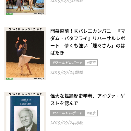
2019/09/30
掲載
開幕直前！Ｋバレエカンパニー『マ
ダム・バタフライ』リハーサルレポ
ート 儚くも強い「蝶々さん」のは
ばたき
#ワールドレポート
#東京
2019/09/24
掲載
偉大な舞踊歴史学者、アイヴァ・ゲ
ストを偲んで
#ワールドレポート
#東京
2019/09/24
掲載