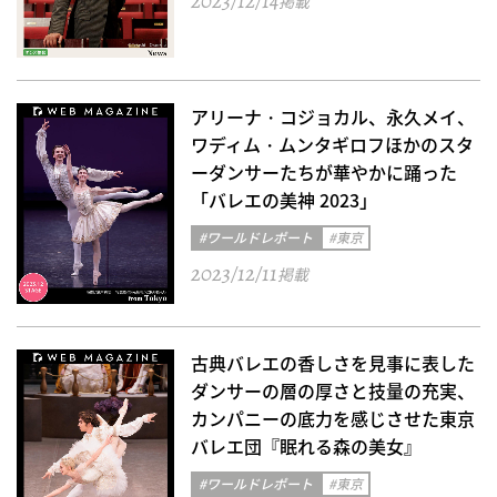
2023/12/14
掲載
アリーナ・コジョカル、永久メイ、
ワディム・ムンタギロフほかのスタ
ーダンサーたちが華やかに踊った
「バレエの美神 2023」
#ワールドレポート
#東京
2023/12/11
掲載
古典バレエの香しさを見事に表した
ダンサーの層の厚さと技量の充実、
カンパニーの底力を感じさせた東京
バレエ団『眠れる森の美女』
#ワールドレポート
#東京