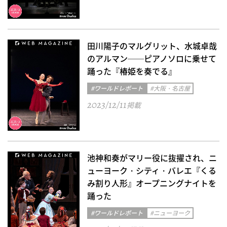
田川陽子のマルグリット、水城卓哉
のアルマン──ピアノソロに乗せて
踊った『椿姫を奏でる』
#ワールドレポート
#大阪・名古屋
2023/12/11
掲載
池神和奏がマリー役に抜擢され、ニ
ューヨーク・シティ・バレエ『くる
み割り人形』オープニングナイトを
踊った
#ワールドレポート
#ニューヨーク