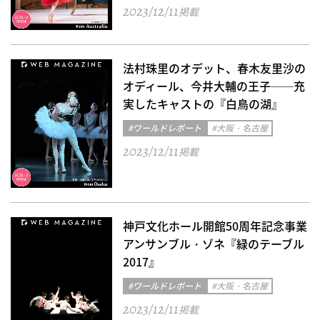
2023/12/11
掲載
法村珠里のオデット、春木友里沙の
オディール、今井大輔の王子──充
実したキャストの『白鳥の湖』
#ワールドレポート
#大阪・名古屋
2023/12/11
掲載
神戸文化ホール開館50周年記念事業
アンサンブル・ゾネ『緑のテーブル
2017』
#ワールドレポート
#大阪・名古屋
2023/12/11
掲載