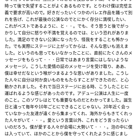
時って後で失望することがよくあるものです。とりわけ僕は完璧主
義で要求が高いので。好きだったいくつかのバレエ作品を踊って別
れを告げ、これが最後の公演なのでとにかく存分に満喫したい、
これがベストであるように、と・・。でも、そう思うと後でがっ
かりして自分に怒りや不満を覚えるのでは、という恐れがありま
した。満足のできない公演になったり、怪我をすることも怖かっ
た。でも実際にステージに上がってからは、そんな思いも消えま
した。というのも思ってもいなかったことに、直前にたくさんのメ
ッセージをもらって・・・日常ではあまり言葉にはしないような
メッセージ。こうした愛情の証のメッセージを受け取り、ああ、
僕は幸せだなという喉がつまるような思いがありました。こうし
た人々に自分は何か良いものをもたらすことができたのだ、と心
動かされました。それで当日ステージに出る時、こうしたことに
運ばれるような感じがあったのです。アデュー公演は人生に一度
のこと。このソワレはとても重要なものだとわかってました。誕生
日と違って毎年や10年ごとにできることじゃない。20年近く会っ
ていなかった友達が遠くから集まってくれ、海外からもきてくれっ
た人々がいて・・・。愛という言葉以外、これをどう言ったらい
いのだろう。僕が愛する人々が会場に大勢いて・・・。泡の中に僕
は入っていて、ほかのことから僕を守ってくれたように感じまし