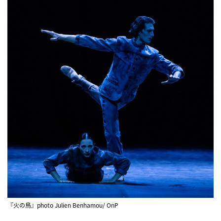
『火の鳥』photo Julien Benhamou/ OnP