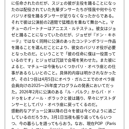
に任命されたのだが、スジェの彼が主役を踊ることになっ
たのは配役されていた先輩ダンサーたちが怪我や何やらで
バジリオ役を踊るダンサーが足りなくなったからである。
それで彼は公演前の2週間で猛稽古を重ねて舞台へと。マ
チューのパートナーはアニエス・ルテステュ。彼女はジョ
ゼと踊ることになっていたのだが、ジョゼが『ドン・キホ
ーテ』ではなく同時に公演のあったコンテンポラリー作品
を踊ることを選んだことにより、彼女のバジリオ役が必要
となったのだ。ということで「彼の任命に僕は一役買って
いるのです」とジョゼは冗談で会場を笑わせた。また彼に
よると、マチューは今後もいくつかパリ・オペラ座との仕
事があるらしいとのこと。具体的内容は明かされなかった
が、その1つ目は4月5日にオペラ・ガルニエでのオペラ座
会員向けの2025～26年度プログラムの発表においてだっ
た。2026年2月に公演のある『ル・パルク』からパ・ド・
ドゥをレオノール・ボラックと彼は踊り、早々にゲストダ
ンサーとしてパリ・オペラ座に戻ってくるのだ。
感動的なアデュー公演以降の日々を彼は今どのように過ご
しているのだろうか。3月1日当夜も振り返ってもらいつ
つ、今の暮らしを語ってもらおう。なお、現在POP（Paris