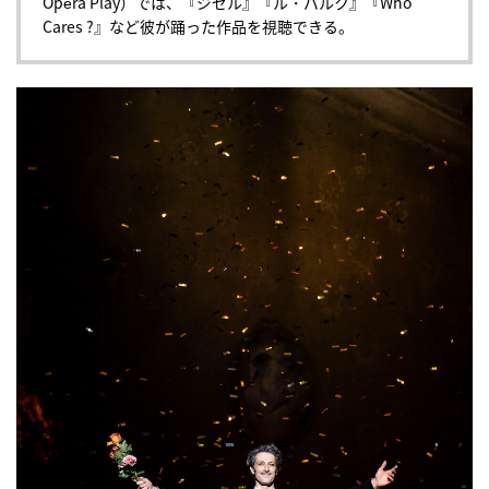
Opéra Play）では、『ジゼル』『ル・パルク』『Who
Cares ?』など彼が踊った作品を視聴できる。