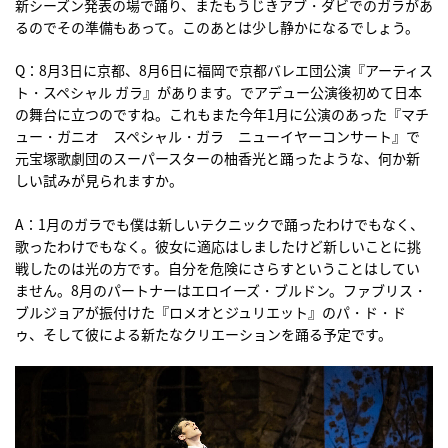
新シーズン発表の場で踊り、またもうじきアブ・ダビでのガラがあ
るのでその準備もあって。このあとは少し静かになるでしょう。
Q：8月3日に京都、8月6日に福岡で京都バレエ団公演『アーティス
ト・スペシャル ガラ』があります。でアデュー公演後初めて日本
の舞台に立つのですね。これもまた今年1月に公演のあった『マチ
ュー・ガニオ スペシャル・ガラ ニューイヤーコンサート』で
元宝塚歌劇団のスーパースターの柚香光と踊ったような、何か新
しい試みが見られますか。
A：1月のガラでも僕は新しいテクニックで踊ったわけでもなく、
歌ったわけでもなく。彼女に適応はしましたけど新しいことに挑
戦したのは光の方です。自分を危険にさらすということはしてい
ません。8月のパートナーはエロイーズ・ブルドン。ファブリス・
ブルジョアが振付けた『ロメオとジュリエット』のパ・ド・ド
ゥ、そして彼による新たなクリエーションを踊る予定です。