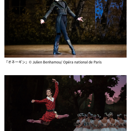
『オネーギン』© Julien Benhamou/ Opéra national de Paris