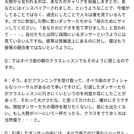
大勢から言われるのは、あなたのキャリアを祝福しますとか、あ
なたにはインスパイアーされました、というようなことで、今僕が
してることではなく、過去にしたことで人々は僕を見ているんで
す。ガラに参加した際に若いダンサーたちから「母のためにサイ
ンしてください」「あなたのビデオを見て学びました」と言われ
て・・・。自分たちとは同じ段階にいるダンサーというようには
見ていないんですね。彼等は発展途上にあるのに対し、僕はもう
彼等の競合者ではないというように。
Q：ではオペラ座の朝のクラスレッスンでもそのように感じるので
すか。
A：そう。まだプランニングを受け取って、オペラ座のオフィシャ
ルなリハーサルがあるので幸いですけど。引退したダンサーたち
がクラスレッスンに行きにくいというのを何度か耳にしたことが
あって、それって大げさだな、と思ってたけれど、確かにそうです
ね。現役ダンサーたちの場所を取りたくないし、前にも出たくな
い。もし大勢がバーにいて一杯だったら、クラスをでてゆくのは
当然僕で・・・と。
Q：引退したダンサーの中には、オペラ座での公演のリハーサル・