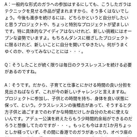
A：一般的な形式のガラへの参加はするにしても、こうしたガラは
テクニックを見せる作品が望まれますから、そう多くはないでし
ょう。今後も進歩を続けるには、どちらかというと自分がしたい
と思うプロジェクトや、ちょっと特別なプロジェクトが望ましい
です。特に具体的なアイディアはないけれど、新しい挑戦にはオー
プンな姿勢でいますよ。もちろんダンスに根ざしたプロジェクト
に限るけれど、新しいことに自分を開いてゆきたい。何がうまく
ゆくのか、やってみないことには・・・。
Q：そうしたことが続く限りは毎日のクラスレッスンを続ける必要
があるのですね。
A：そうです。だから、子育てと仕事とにかける時間の良い分担を
見出さねばならず、これが今の新しいチャレンジと言えますね。
プロジェクトに参加し、子供との時間を持ち、身体を良い状態に
保って、という。クラスレッスンの後稽古があって、そうすると夕
方子供と過ごすまでのわずかな時間だけしか自分のために使えな
いんです。アデュー公演を終えたらもう少時間的余裕ができるのだ
ろうと想像してたのですが・・・。もっとも今はまだ1か月ちょっ
としか経っていず、その間に香港でのガラがあったり、オペラ座の