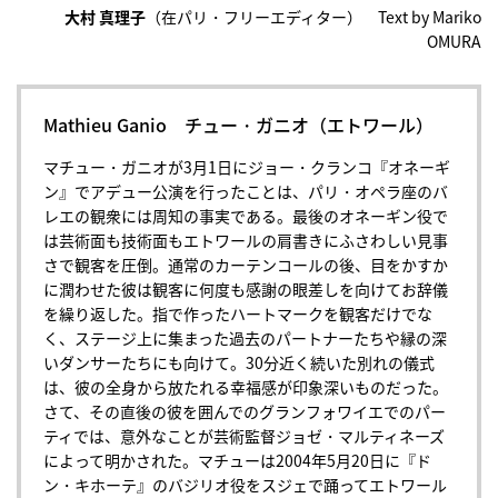
大村 真理子
（在パリ・フリーエディター） Text by Mariko
OMURA
Mathieu Ganio チュー・ガニオ（エトワール）
マチュー・ガニオが3月1日にジョー・クランコ『オネーギ
ン』でアデュー公演を行ったことは、パリ・オペラ座のバ
レエの観衆には周知の事実である。最後のオネーギン役で
は芸術面も技術面もエトワールの肩書きにふさわしい見事
さで観客を圧倒。通常のカーテンコールの後、目をかすか
に潤わせた彼は観客に何度も感謝の眼差しを向けてお辞儀
を繰り返した。指で作ったハートマークを観客だけでな
く、ステージ上に集まった過去のパートナーたちや縁の深
いダンサーたちにも向けて。30分近く続いた別れの儀式
は、彼の全身から放たれる幸福感が印象深いものだった。
さて、その直後の彼を囲んでのグランフォワイエでのパー
ティでは、意外なことが芸術監督ジョゼ・マルティネーズ
によって明かされた。マチューは2004年5月20日に『ド
ン・キホーテ』のバジリオ役をスジェで踊ってエトワール