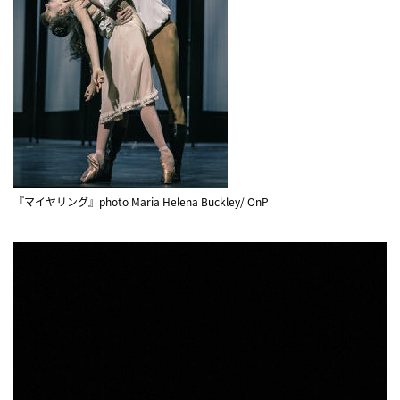
『マイヤリング』photo Maria Helena Buckley/ OnP