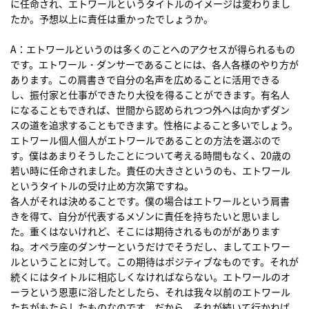
に任命され、エトワールというタイトルのイメージは変わりまし
たか。予想以上に責任は重かったでしょうか。
A：エトワールというのは多くのことへのアクセスが得られるもの
です。エトワール・ダンサーであることには、各人各様のやり方が
あります。この肩書きで自分の名声を広めることに活用できる
し、振付家と仕事ができたり大役を得ることができます。有名人
になることもできれば、世間から認められつつ外へは向かずダン
スの道を追求することもできます。性格によること多いでしょう。
エトワール個人個人がエトワールであることの方法を選ぶので
す。僕はあまりそうしたことについて考える時間もなく、20歳の
若い時に任命されました。責任の大きさというのも、エトワール
というタイトルの受け止め方次第ですね。
各人がそれは決めることです。僕の場合はエトワールという肩書
きを得て、自分が代表するメゾンに責任を持ちたいと思いまし
た。重くはないけれど、そこには期待されるものががあります
ね。オペラ座のダンサーというだけでそうだし、ましてエトワー
ルということに対して。この期待はポジティブなものです。それが
続くにはタイトルに相応しくなければならない。エトワールのオ
ーラという恩恵に浴したとしたら、それは我々以前のエトワール
たちがもたらしたものなのです。だから、それが続いて行かねば