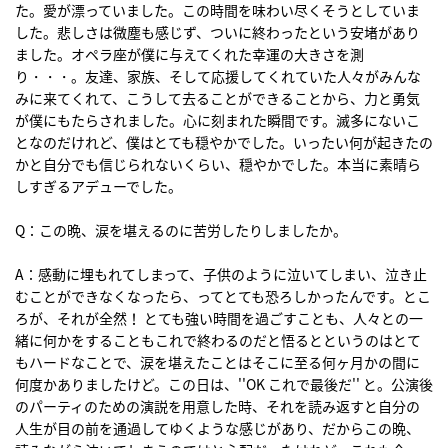
た。愛が漂っていました。この時間を味わい尽くそうとしていま
した。悲しさは微塵も感じず、ついに終わったという安堵があり
ました。オペラ座が僕に与えてくれた幸運の大きさを測
り・・・。友達、家族、そして応援してくれていた人々がみんな
みに来てくれて、こうして去ることができることから、力と勇気
が僕にもたらされました。心に刻まれた瞬間です。滅多にないこ
となのだけれど、僕はとても穏やかでした。いったい何が起きたの
かと自分でも信じられないくらい、穏やかでした。本当に素晴ら
しすぎるアデューでした。
Q：この晩、涙を堪えるのに苦労したりしましたか。
A：感動に埋もれてしまって、子供のように泣いてしまい、泣き止
むことができなくなったら、ってとても恐ろしかったんです。とこ
ろが、それが全然！ とても強い時間を過ごすことも、人々との一
緒に何かをすることもこれで終わるのだと悟るとというのはとて
もハードなことで、涙を堪えたことはそこに至る何ヶ月かの間に
何度かありましたけど。この日は、''OK これで最後だ'' と。公演後
のパーティのための演説を用意した時、それを読み返すと自分の
人生が目の前を通過してゆくような感じがあり、だからこの晩、