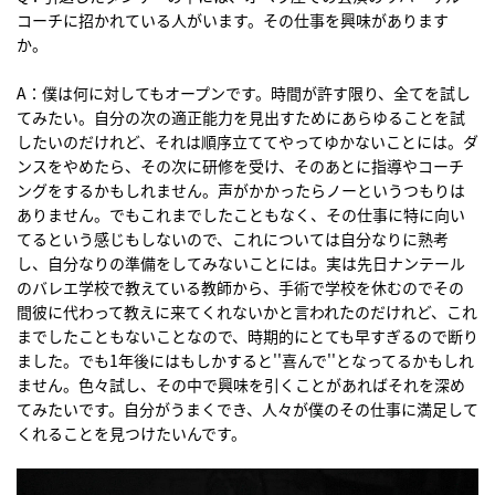
コーチに招かれている人がいます。その仕事を興味があります
か。
A：僕は何に対してもオープンです。時間が許す限り、全てを試し
てみたい。自分の次の適正能力を見出すためにあらゆることを試
したいのだけれど、それは順序立ててやってゆかないことには。ダ
ンスをやめたら、その次に研修を受け、そのあとに指導やコーチ
ングをするかもしれません。声がかかったらノーというつもりは
ありません。でもこれまでしたこともなく、その仕事に特に向い
てるという感じもしないので、これについては自分なりに熟考
し、自分なりの準備をしてみないことには。実は先日ナンテール
のバレエ学校で教えている教師から、手術で学校を休むのでその
間彼に代わって教えに来てくれないかと言われたのだけれど、これ
までしたこともないことなので、時期的にとても早すぎるので断り
ました。でも1年後にはもしかすると''喜んで''となってるかもしれ
ません。色々試し、その中で興味を引くことがあればそれを深め
てみたいです。自分がうまくでき、人々が僕のその仕事に満足して
くれることを見つけたいんです。