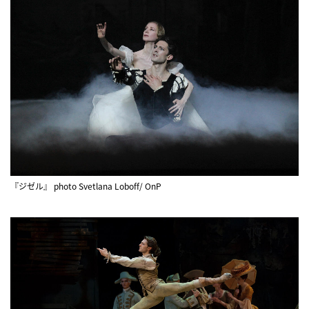
『ジゼル』 photo Svetlana Loboff/ OnP