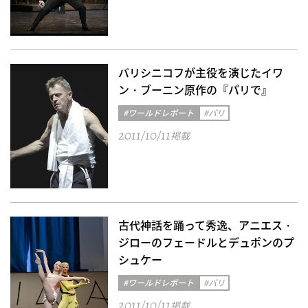
バリシニコフが主役を演じたイワ
ン・ブーニン原作の『パリで』
#ワールドレポート
#パリ
2011/10/11
掲載
古代神話を踊って秀逸、アニエス・
ジローのフェードルとデュポンのプ
シュケー
#ワールドレポート
#パリ
2011/10/11
掲載