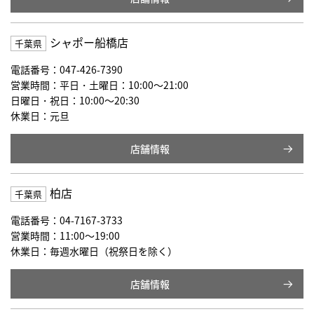
シャポー船橋店
千葉県
電話番号：047-426-7390
営業時間：平日・土曜日：10:00～21:00
日曜日・祝日：10:00～20:30
休業日：元旦
店舗情報
柏店
千葉県
電話番号：04-7167-3733
営業時間：11:00〜19:00
休業日：毎週水曜日（祝祭日を除く）
店舗情報