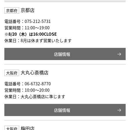
京都店
京都府
電話番号：075-212-5731
営業時間：11:00〜19:00
※8/20（木）は16:00CLOSE
休業日：8月は休まず営業いたします
店舗情報
大丸心斎橋店
大阪府
電話番号：06-6732-8770
営業時間：10:00〜20:00
休業日：大丸心斎橋店に準じます
店舗情報
梅田店
大阪府