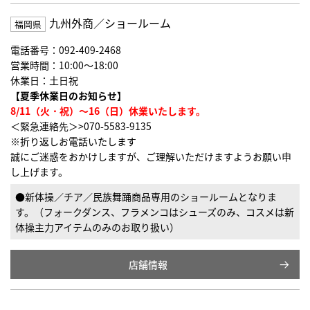
九州外商／ショールーム
福岡県
電話番号：092-409-2468
営業時間：10:00〜18:00
休業日：土日祝
【夏季休業日のお知らせ】
8/11（火・祝）～16（日）休業いたします。
＜緊急連絡先＞>
070-5583-9135
※折り返しお電話いたします
誠にご迷惑をおかけしますが、ご理解いただけますようお願い申
し上げます。
●新体操／チア／民族舞踊商品専用のショールームとなりま
す。（フォークダンス、フラメンコはシューズのみ、コスメは新
体操主力アイテムのみのお取り扱い）
店舗情報