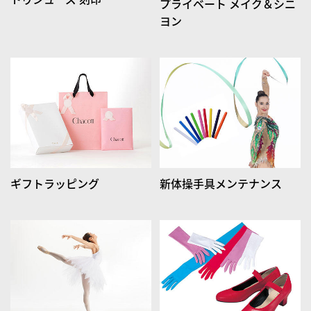
プライベート メイク＆シニ
ヨン
ギフトラッピング
新体操手具メンテナンス