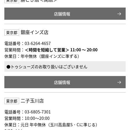
店舗情報
銀座インズ店
東京都
電話番号：03-6264-4657
営業時間：
＜時間を短縮して営業＞ 11:00 ～ 20:00
休業日：年中無休（銀座インズに準ずる）
●トゥシューズのお取り扱いはございません
店舗情報
二子玉川店
東京都
電話番号：03-6805-7301
営業時間：10:00～20:00
休業日：元日 年中無休（玉川高島屋S・Cに準じる）