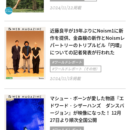
2024/11/22
掲載
近藤良平が19年ぶりにNoism1に新
作を提供、金森穣の新作とNoismレ
パートリーのトリプルビル「円環」
についての記者発表が行われた
#ワールドレポート
#ワールドレポート（その他）
2024/11/18
掲載
マシュー・ボーンが愛した物語『エ
ドワード・シザーハンズ ダンスバ
ージョン』が映像になった！ 12月
27日より順次全国公開
#ワールドレポート