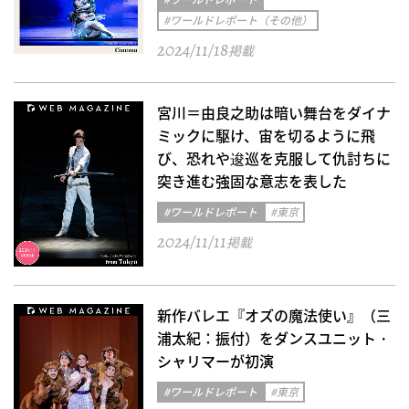
#ワールドレポート（その他）
2024/11/18
掲載
宮川＝由良之助は暗い舞台をダイナ
ミックに駆け、宙を切るように飛
び、恐れや逡巡を克服して仇討ちに
突き進む強固な意志を表した
#ワールドレポート
#東京
2024/11/11
掲載
新作バレエ『オズの魔法使い』（三
浦太紀：振付）をダンスユニット・
シャリマーが初演
#ワールドレポート
#東京