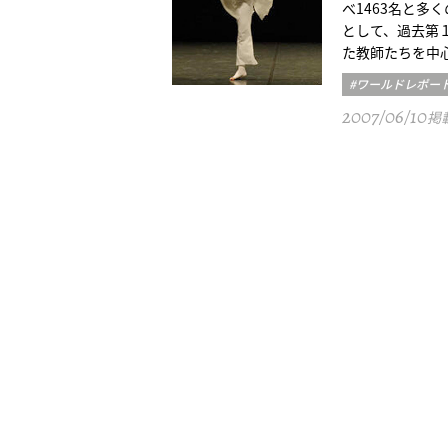
べ1463名と多
として、過去第
た教師たちを中
#ワールドレポー
2007/06/10
掲