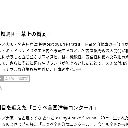
コ舞踊団ー草上の饗宴ー
大阪・名古屋唐津 絵理text by Eri Karatsu トヨタ自動車の一部門
ル・ミッドランドスクエア内へ移転するなど、名古屋駅周辺の大開発が
辺に所狭しと立ち並ぶオフィスビルは、機能性、安全性に優れた次世代
して、さらにそこに超有名ブランドが勢ぞろいしたことで、大きな付加
ショナブルな商業施設を伴い、日本の中心から
ト
#大阪・名古屋
載
回目を迎えた「こうべ全国洋舞コンクール」
大阪・名古屋すずな あつこtext by Atsuko Suzuna 20年、生まれ
するのと同じ時を経た「こうべ全国洋舞コンクール」、今年も全国から