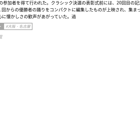
くの参加者を得て行われた。クラシック決選の表彰式前には、20回目の記
１回からの優勝者の踊りをコンパクトに編集したものが上映され、集ま
心に懐かしさの歓声があがっていた。過
ト
#大阪・名古屋
載