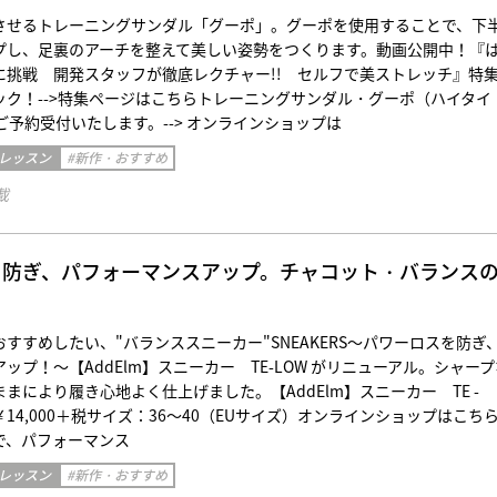
させるトレーニングサンダル「グーポ」。グーポを使用することで、下
プし、足裏のアーチを整えて美しい姿勢をつくります。動画公開中！『
に挑戦 開発スタッフが徹底レクチャー!! セルフで美ストレッチ』特
ック！-->特集ページはこちらトレーニングサンダル・グーポ（ハイタイ
+ 税ご予約受付いたします。--> オンラインショップは
 レッスン
#新作・おすすめ
載
を防ぎ、パフォーマンスアップ。チャコット・バランス
すすめしたい、"バランススニーカー"SNEAKERS～パワーロスを防ぎ
ップ！～【AddElm】スニーカー TE-LOW がリニューアル。シャープ
まにより履き心地よく仕上げました。【AddElm】スニーカー TE -
】 ￥14,000＋税サイズ：36〜40（EUサイズ）オンラインショップはこち
で、パフォーマンス
 レッスン
#新作・おすすめ