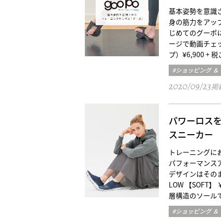
基本姿勢を意識
身の筋力をアッ
じめてのグーポ
ージで動画チェ
プ）¥6,900 
#ショッピング ＆
2020/09/23
掲
パワーロス
スニーカー
トレーニングにお
パフォーマンスア
デザインはそのま
LOW 【SOFT
層構造のソール
#ショッピング ＆