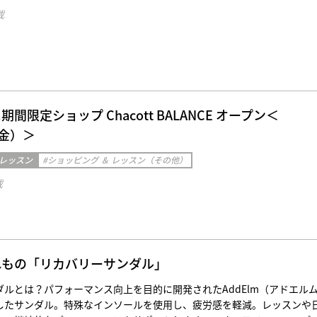
載
X に期間限定ショップ Chacott BALANCE オープン＜
0（金）＞
 レッスン
#ショッピング ＆ レッスン（その他）
載
れもの「リカバリーサンダル」
ダルとは？パフォーマンス向上を目的に開発されたAddElm（アドエル
したサンダル。特殊なインソールを使用し、疲労感を軽減。レッスンや