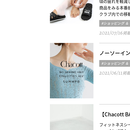
頃の疲れを軽減
商品をみる本番
クラブ内での移
#ショッピング ＆
2021/07/16
掲
ノーソーイング
#ショッピング ＆
2021/06/11
掲
【Chacot
フィットネスシ