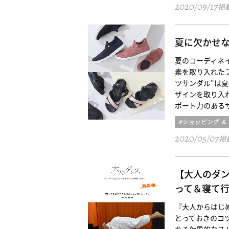
2020/09/17
掲
夏に欠かせ
夏のコーディネイ
素を取り入れた
ツサンダル"は
ザインを取り入
ポート力のあるサ
#ショッピング ＆
2020/05/07
掲
【大人のダン
って＆寝て行
『大人からはじ
とっておきのコ