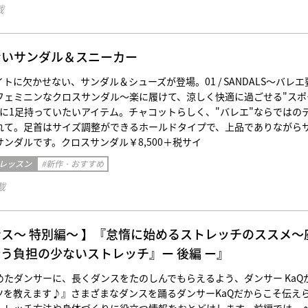
載
ないサンダル＆スニーカー
トに欠かせない、サンダル＆シューズが登場。01 / SANDALS～バレエ
フェミニンなクロスサンダル～楽に履けて、涼しく快適に過ごせる"スポ
夏に1足持っていたいアイテム。チャコットらしく、"バレエ"ならではの
れて。足首はサイズ調整ができるホールドタイプで、上品でありながら
ンダルです。クロスサンダル￥8,500＋税サイ
 レッスン
#新作・おすすめ
載
ス〜 特別編〜 】『怠惰に始めるストレッチのススメ～
う負担の少ないストレッチ』ー 後編 ー』
めたダンサーに、長くダンスをたのしんでもらえるよう、ダンサー KaQ
ツを教えます♪』さまざまなダンスを踊るダンサーKaQだからこそ伝え