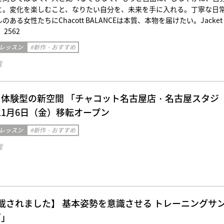
と。変化を楽しむこと、なりたい自分を、未来を手に入れる。丁寧な日
ある女性たちにChacott BALANCEは本質、本物を届けたい。Jacket
）2562
 レッスン
#新作・おすすめ
載
体験型の新空間 「チャコット名古屋店・名古屋スタジ
年11月6日（金）移転オープン
 レッスン
#新作・おすすめ
載
に掲載されました】 基本姿勢を意識させる トレーニングサ
ポ」