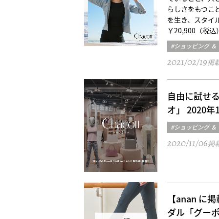
らしさをもつこ
を生き、スタイルの
￥20,900（税込
#ショッピング ＆
2021/02/19
掲
自由に試せる
オ」 2020
#ショッピング ＆
2020/11/06
掲
【anan 
ダル「グー