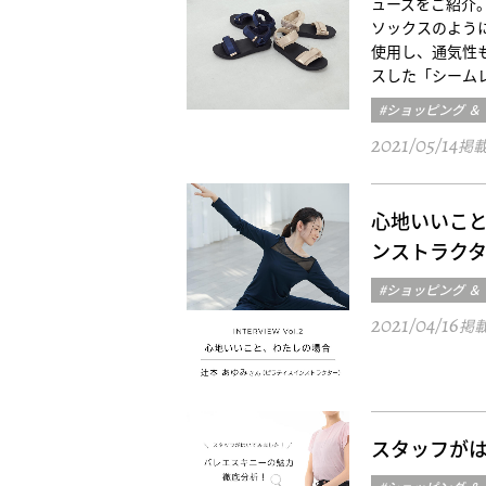
ューズをご紹介
ソックスのよう
使用し、通気性
スした「シーム
#ショッピング ＆
2021/05/14
掲
心地いいこと、
ンストラク
#ショッピング ＆
2021/04/16
掲
スタッフが