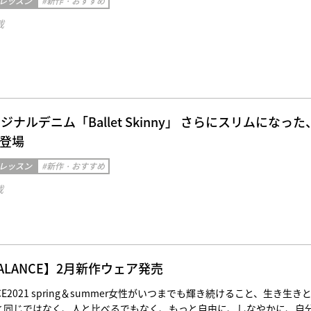
 レッスン
#新作・おすすめ
載
オリジナルデニム「Ballet Skinny」 さらにスリムになった
」登場
 レッスン
#新作・おすすめ
載
 BALANCE】2月新作ウェア発売
LANCE2021 spring＆summer女性がいつまでも輝き続けること、生き生き
と同じではなく、人と比べるでもなく、もっと自由に、しなやかに、自