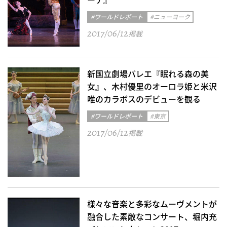
#ワールドレポート
#ニューヨーク
2017/06/12
掲載
新国立劇場バレエ『眠れる森の美
女』、木村優里のオーロラ姫と米沢
唯のカラボスのデビューを観る
#ワールドレポート
#東京
2017/06/12
掲載
様々な音楽と多彩なムーヴメントが
融合した素敵なコンサート、堀内充