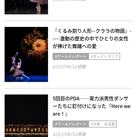
『くるみ割り人形--クララの物語』-
----激動の歴史の中でひとりの女性
が捧げた舞踊への愛
#ワールドレポート
#オーストラリア
2017/06/12
掲載
5回目のPDA──実力派男性ダンサ
ーたちに釘付けになった『Here we
are！』
#ワールドレポート
#大阪・名古屋
2017/06/12
掲載