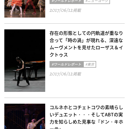
#ワールドレポート
#ニューヨーク
2017/06/12
掲載
存在の形態としての円軌道が重なり
合って「時の渦」が現れる、深遠な
ムーヴメントを見せたローザス＆イ
クトゥス
#ワールドレポート
#東京
2017/06/12
掲載
コルネホとコチェトコワの素晴らし
いデュエット・・・そしてABTの実
力を知らしめた見事な『ドン・キホ
ーテ』