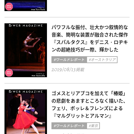
パワフルな振付、壮大かつ叙情的な
音楽、簡明な装置が融合された傑作
『スパルタクス』をデニス・ロヂキ
ンの超絶技巧が一際、輝かした
#ワールドレポート
#オーストラリア
2019/08/13
掲載
ゴメスとリアブコを加えて「椿姫」
の悲劇をあますところなく描いた、
フェリ、ボッレ＆フレンズによる
『マルグリットとアルマン』
#ワールドレポート
#東京