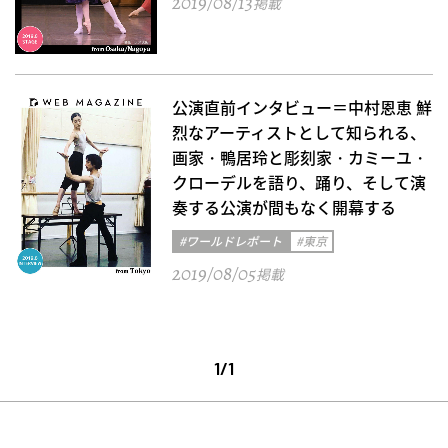
2019/08/13
掲載
公演直前インタビュー＝中村恩恵 鮮
烈なアーティストとして知られる、
画家・鴨居玲と彫刻家・カミーユ・
クローデルを語り、踊り、そして演
奏する公演が間もなく開幕する
#ワールドレポート
#東京
2019/08/05
掲載
1/1