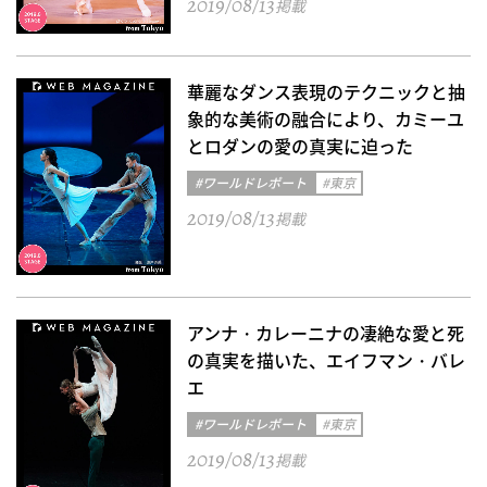
2019/08/13
掲載
華麗なダンス表現のテクニックと抽
象的な美術の融合により、カミーユ
とロダンの愛の真実に迫った
#ワールドレポート
#東京
2019/08/13
掲載
アンナ・カレーニナの凄絶な愛と死
の真実を描いた、エイフマン・バレ
エ
#ワールドレポート
#東京
2019/08/13
掲載