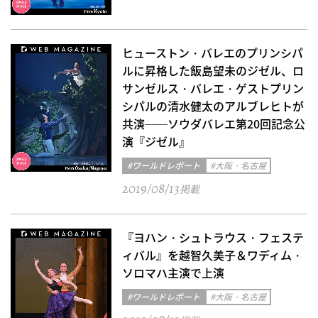
ヒューストン・バレエのプリンシパ
ルに昇格した飯島望未のジゼル、ロ
サンゼルス・バレエ・ゲストプリン
シパルの清水健太のアルブレヒトが
共演──ソウダバレエ第20回記念公
演『ジゼル』
#ワールドレポート
#大阪・名古屋
2019/08/13
掲載
『ヨハン・シュトラウス・フェステ
ィバル』を越智久美子＆ワディム・
ソロマハ主演で上演
#ワールドレポート
#大阪・名古屋