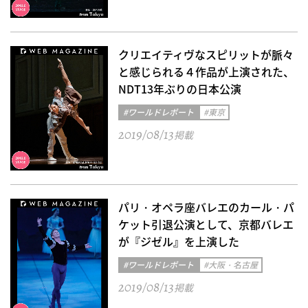
クリエイティヴなスピリットが脈々
と感じられる４作品が上演された、
NDT13年ぶりの日本公演
#ワールドレポート
#東京
2019/08/13
掲載
パリ・オペラ座バレエのカール・パ
ケット引退公演として、京都バレエ
が『ジゼル』を上演した
#ワールドレポート
#大阪・名古屋
2019/08/13
掲載