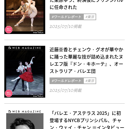
に任命された
#ワールドレポート
#東京
2025/07/10
掲載
近藤亜香とチェンウ・グオが華やか
に踊った華麗な技が詰め込まれたヌ
レエフ版『ドン・キホーテ』、オー
ストラリア・バレエ団
#ワールドレポート
#東京
2025/07/10
掲載
「バレエ・アステラス 2025」に初
登場するNYCBプリンシパル、チャ
ン・ウェイ・チャン ＝インタビュー