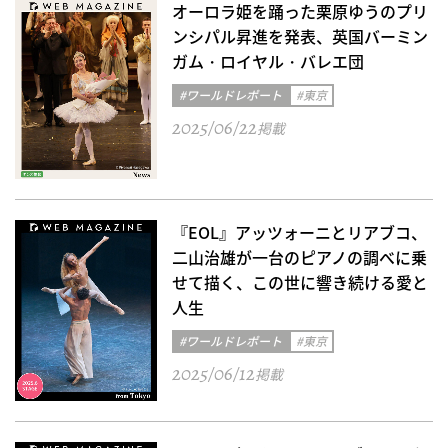
オーロラ姫を踊った栗原ゆうのプリ
ンシパル昇進を発表、英国バーミン
ガム・ロイヤル・バレエ団
#ワールドレポート
#東京
2025/06/22
掲載
『EOL』アッツォーニとリアブコ、
二山治雄が一台のピアノの調べに乗
せて描く、この世に響き続ける愛と
人生
#ワールドレポート
#東京
2025/06/12
掲載