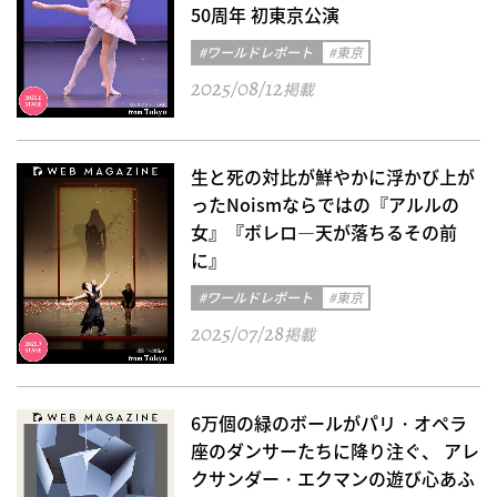
50周年 初東京公演
#ワールドレポート
#東京
2025/08/12
掲載
生と死の対比が鮮やかに浮かび上が
ったNoismならではの『アルルの
女』『ボレロ―天が落ちるその前
に』
#ワールドレポート
#東京
2025/07/28
掲載
6万個の緑のボールがパリ・オペラ
座のダンサーたちに降り注ぐ、 アレ
クサンダー・エクマンの遊び心あふ