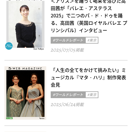
＜アリス＞を踊って喝采を浴びた高
田茜が「バレエ・アステラス
2025」で二つのパ・ド・ドゥを踊
る、高田茜（英国ロイヤルバレエ プ
リンシパル）インタビュー
#ワールドレポート
#東京
2025/07/05
掲載
「人生の全てをかけて挑みたい」ミ
ュージカル『マタ・ハリ』制作発表
会見
#ワールドレポート
#東京
2025/06/24
掲載