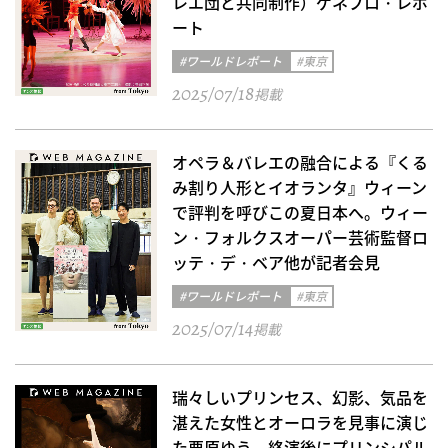
レエ団と共同制作）ゲネプロ・レポ
ート
#ワールドレポート
#東京
2025/07/18
掲載
オペラ＆バレエの融合による『くる
み割り人形とイオランタ』ウィーン
で評判を呼びこの夏日本へ。ウィー
ン・フォルクスオーパー芸術監督ロ
ッテ・デ・ベア他が記者会見
#ワールドレポート
#東京
2025/07/14
掲載
瑞々しいプリンセス、幻影、気品を
湛えた女性とオーロラを見事に演じ
た栗原ゆう、終演後にプリンシパル