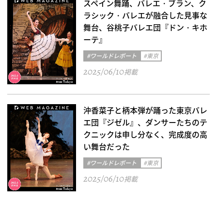
スペイン舞踊、バレエ・ブラン、ク
ラシック・バレエが融合した見事な
舞台、谷桃子バレエ団『ドン・キホ
ーテ』
#ワールドレポート
#東京
2025/06/10
掲載
沖香菜子と柄本弾が踊った東京バレ
エ団『ジゼル』、ダンサーたちのテ
クニックは申し分なく、完成度の高
い舞台だった
#ワールドレポート
#東京
2025/06/10
掲載