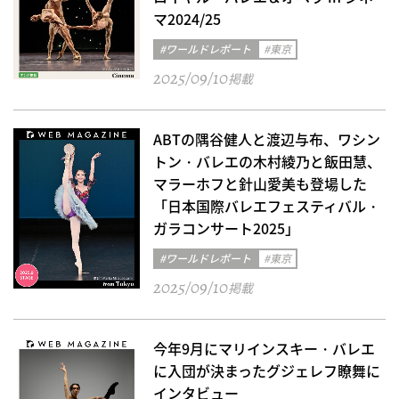
マ2024/25
#ワールドレポート
#東京
2025/09/10
掲載
ABTの隅谷健人と渡辺与布、ワシン
トン・バレエの木村綾乃と飯田慧、
マラーホフと針山愛美も登場した
「日本国際バレエフェスティバル・
ガラコンサート2025」
#ワールドレポート
#東京
2025/09/10
掲載
今年9月にマリインスキー・バレエ
に入団が決まったグジェレフ瞭舞に
インタビュー