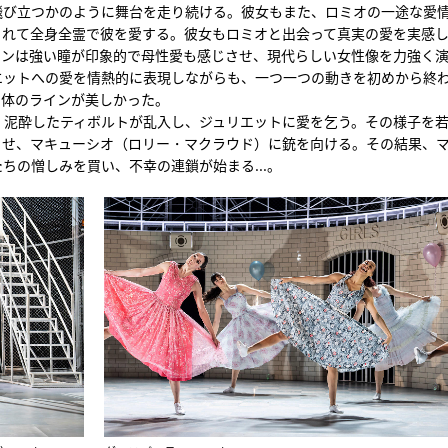
飛び立つかのように舞台を走り続ける。彼女もまた、ロミオの一途な愛
ぐれて全身全霊で彼を愛する。彼女もロミオと出会って真実の愛を実感
トンは強い瞳が印象的で母性愛も感じさせ、現代らしい女性像を力強く
エットへの愛を情熱的に表現しながらも、一つ一つの動きを初めから終
も体のラインが美しかった。
、泥酔したティボルトが乱入し、ジュリエットに愛を乞う。その様子を
させ、マキューシオ（ロリー・マクラウド）に銃を向ける。その結果、
ちの憎しみを買い、不幸の連鎖が始まる...。