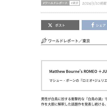
2024/5/10
ワールドレポート
東京
掲載
ポスト
シェア
ワールドレポート／東京
Matthew Bourne's ROMEO ＋JU
マシュー・ボーンの『ロミオ+ジュリ
男性が白鳥に扮する衝撃的な『白鳥の湖』
作を大胆に解釈した話題作を発表し続ける