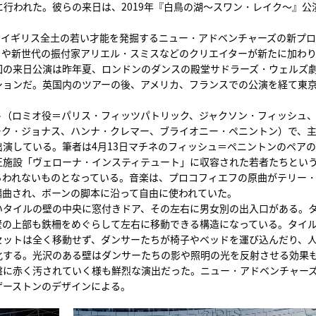
に行われた。彼らの来日は、2019年『白鳥の湖～スワン・レイク～』公
年。イギリス全土の若い才能を発掘するニュー・アドベンチャーズの新プ
ちや新世代の振付家アリエル・スミスなどのクリエイターが新たに加わ
回の来日公演は昨年夏、ロンドンのダンスの殿堂サドラーズ・ウェルズ
ションだ。英国内のツアーの後、アメリカ、フランスでの公演を経て東
ト（ロミオ役＝パリス・フィッツパトリック、ジャクソン・フィッシュ
ーク・ジョナス、ハンナ・クレマー、ブライオニー・ペニントン）で、
演している。筆者は4月13日マチネのフィッシュ＝ペニントンのペア
正施設「ヴェローナ・インスティテュート」に収容された若者たちとい
らわれないものとなっている。音楽は、プロコフィエフの原曲がテリー
編曲され、ボーンの脚本に沿って自由に使われていた。
いタイルの壁の中央に窓付きドア、その左右に男女別の出入口がある。
壁の上部も鉄柵をめぐらして左右に移動できる構造になっている。タイ
セットは全く移動せず、ダンサーたちが椅子やベッドを運び込んだり、
化する。光沢のある壁はダンサーたちの影や照明の光を反射させる効果
盤に赤く汚されていく様も鮮烈な演出だった。ニュー・アドベンチャー
ザーストンのデザインによる。