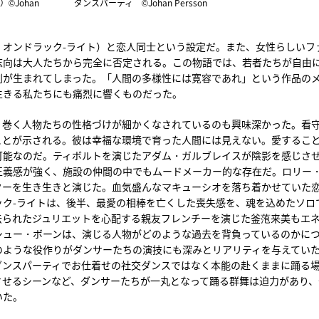
Johan
ダンスパーティ ©Johan Persson
・オンドラック-ライト）と恋人同士という設定だ。また、女性らしいフ
志向は大人たちから完全に否定される。この物語では、若者たちが自由
劇が生まれてしまった。「人間の多様性には寛容であれ」という作品の
生きる私たちにも痛烈に響くものだった。
り巻く人物たちの性格づけが細かくなされているのも興味深かった。看
ことが示される。彼は幸福な環境で育った人間には見えない。愛するこ
可能なのだ。ティボルトを演じたアダム・ガルブレイスが陰影を感じさ
正義感が強く、施設の仲間の中でもムードメーカー的な存在だ。ロリー
ターを生き生きと演じた。血気盛んなマキューシオを落ち着かせていた
ック-ライトは、後半、最愛の相棒を亡くした喪失感を、魂を込めたソロ
去られたジュリエットを心配する親友フレンチーを演じた釜萢来美もエ
シュー・ボーンは、演じる人物がどのような過去を背負っているのかに
のような役作りがダンサーたちの演技にも深みとリアリティを与えてい
ダンスパーティでお仕着せの社交ダンスではなく本能の赴くままに踊る
させるシーンなど、ダンサーたちが一丸となって踊る群舞は迫力があり、
いた。