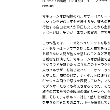
ロミオとその両親（ロミオ役はロリー・マクラウド）©
Persson
マキューシオは相棒のバルサザー（ハリー
ッションを好む青年も登場するが、彼らの
行動する自由を大人が抑圧したことから悲
ッセージは、争いが止まない現実の世界で
この作品では、ロミオとジュリエットを取
ティボルトはトラウマを抱えた人物である
を知らない人間が他人を慈しむことなど不
る難役を好演した。マキューシオは陽気で
マクラウドが魅力たっぷりなこのキャラク
人のバルサザーを演じたハリー・オンドラ
表現した。物語の冒頭、ティボルトに連れ
ギッシュな踊りで怒りを表現していた。マ
てダンサーたちにも考えさせるそうだ。そ
施設の若者たちの軍隊調の運動シーンや、
面、そしてティボルトに対して怒りを増幅
を生きる若者たちのエネルギーが爆発して