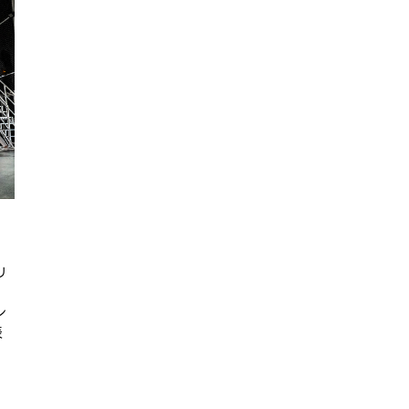
リ
ン
表