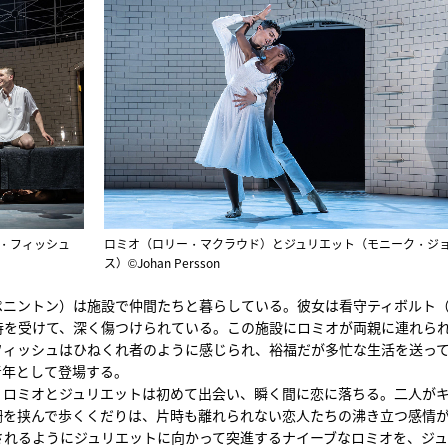
・フィッシュ
ロミオ（ロリー・マクラウド）とジュリエット（モニーク・ジ
ス）©Johan Persson
ペニントン）は施設で仲間たちと暮らしている。彼女は看守ティボルト
待を受けて、深く傷つけられている。この施設にロミオが両親に連れら
フィッシュはひねくれ者のように感じられ、裕福だが多忙な生活を送っ
青年として登場する。
、ロミオとジュリエットは初めて出会い、瞬く間に恋に落ちる。二人が
柵を挟んで歩くくだりは、片時も離れられない恋人たちの沸き立つ感情
されるようにジュリエットに向かって突進するナイーブなロミオを、ジ