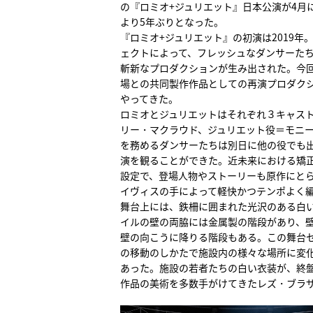
の『ロミオ+ジュリエット』日本公演が4月
より5年ぶりとなった。
『ロミオ+ジュリエット』の初演は2019
ェクトによって、フレッシュなダンサーた
斬新なプロダクションが生み出された。今
場との共同製作作品としての再演プロダク
やってきた。
ロミオとジュリエットはそれぞれ３キャス
リー・マクラウド、ジュリエット役＝モニ
を務めるダンサーたちは別日に他の役でも出
演を観ることができた。近未来における矯
設定で、登場人物やストーリーも原作にと
イヴィスの手によって軽快かつテンポよく
舞台上には、鉄柵に囲まれた光沢のある白
イルの壁の両脇には金属製の階段があり、
壁の向こうに降りる階段もある。この舞台
の移動のしかたで施設内の様々な場所に変
あった。施設の若者たちの白い衣装が、終
作品の美術を多数手がけてきたレズ・ブラ