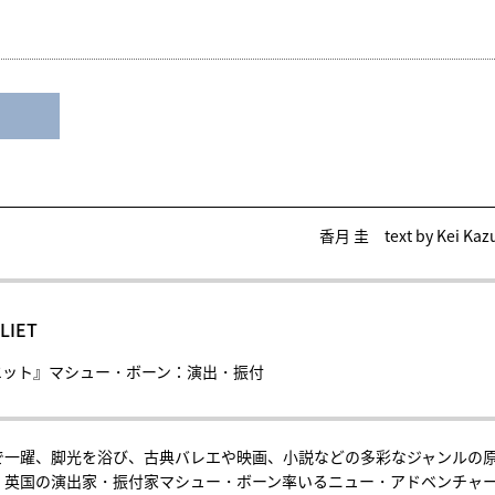
香月 圭 text by Kei Kaz
LIET
エット』マシュー・ボーン：演出・振付
で一躍、脚光を浴び、古典バレエや映画、小説などの多彩なジャンルの
、英国の演出家・振付家マシュー・ボーン率いるニュー・アドベンチャ