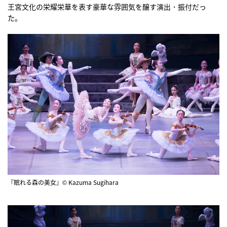
王宮文化の栄耀栄華を表す豪華な雰囲気を醸す演出・振付だっ
た。
『眠れる森の美女』© Kazuma Sugihara