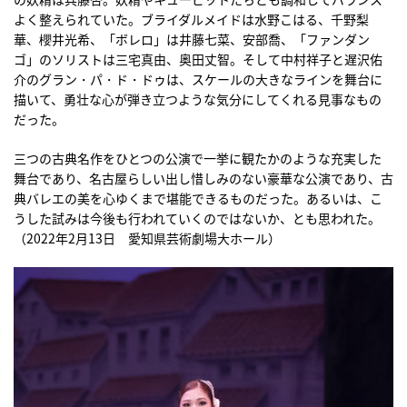
よく整えられていた。ブライダルメイドは水野こはる、千野梨
華、櫻井光希、「ボレロ」は井藤七菜、安部喬、「ファンダン
ゴ」のソリストは三宅真由、奥田丈智。そして中村祥子と遅沢佑
介のグラン・パ・ド・ドゥは、スケールの大きなラインを舞台に
描いて、勇壮な心が弾き立つような気分にしてくれる見事なもの
だった。
三つの古典名作をひとつの公演で一挙に観たかのような充実した
舞台であり、名古屋らしい出し惜しみのない豪華な公演であり、古
典バレエの美を心ゆくまで堪能できるものだった。あるいは、こ
うした試みは今後も行われていくのではないか、とも思われた。
（2022年2月13日 愛知県芸術劇場大ホール）