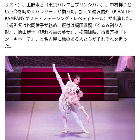
リスト）、上野水香（東京バレエ団プリンシパル）、中村祥子と
いう今を時めくバレリーナが揃った。加えて遅沢佑介（K BALLET
KAMPANY ゲスト・ステージング・レペティトール）が出演した。
芸術監督は松岡伶子が務め、振付は梶田眞嗣『くるみ割り人
形』、徳山博士『眠れる森の美女』、松岡璃映、市橋万樹『ド
ン・キホーテ』、と名古屋に縁のある人たちがそれぞれを担っ
た。