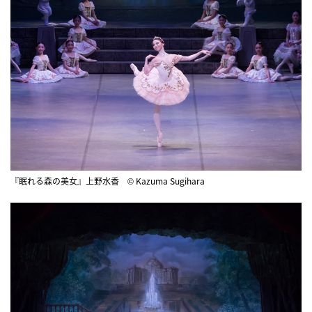
『眠れる森の美女』上野水香 © Kazuma Sugihara