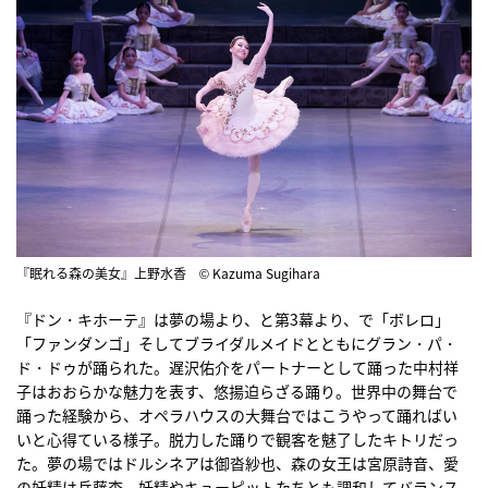
『眠れる森の美女』上野水香 © Kazuma Sugihara
『ドン・キホーテ』は夢の場より、と第3幕より、で「ボレロ」
「ファンダンゴ」そしてブライダルメイドとともにグラン・パ・
ド・ドゥが踊られた。遅沢佑介をパートナーとして踊った中村祥
子はおおらかな魅力を表す、悠揚迫らざる踊り。世界中の舞台で
踊った経験から、オペラハウスの大舞台ではこうやって踊ればい
いと心得ている様子。脱力した踊りで観客を魅了したキトリだっ
た。夢の場ではドルシネアは御沓紗也、森の女王は宮原詩音、愛
の妖精は兵藤杏。妖精やキューピットたちとも調和してバランス