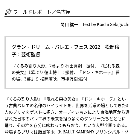
ワールドレポート／名古屋
関口 紘一
Text by Koichi Sekiguchi
グラン・ドリーム・バレエ・フェス 2022 松岡伶
子：芸術監督
『くるみ割り人形』2幕より 梶田眞嗣：振付、『眠れる森
の美女』1幕より 徳山博士：振付、『ドン・キホーテ』夢
の場、3幕より 松岡璃映、市橋万樹:振付
『くるみ割り人形』『眠れる森の美女』『ドン・キホーテ』とい
う古典バレエの名作のハイライトを、世界を活躍の場としてきた3
人のプリマをゲストに招き、オーディションにより東海地区から選
ばれた日本のバレエ界の未来を担う多くのダンサーたちとともに
踊り、その粋を存分に味わってもらおう、という大型企画である。
登場するプリマは飯島望未（K BALLT KAMPANY プリンシパル・ソ