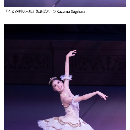
『くるみ割り人形』飯島望未 © Kazuma Sugihara