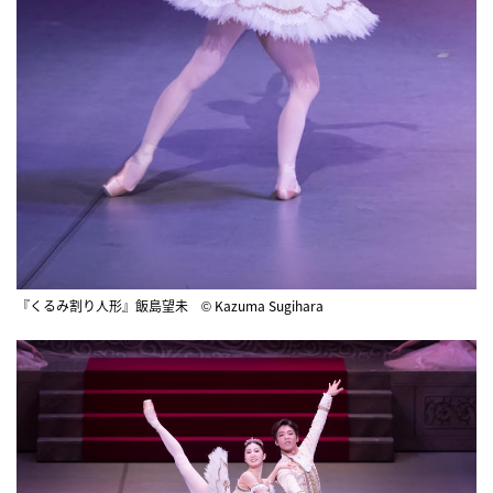
『くるみ割り人形』飯島望未 © Kazuma Sugihara