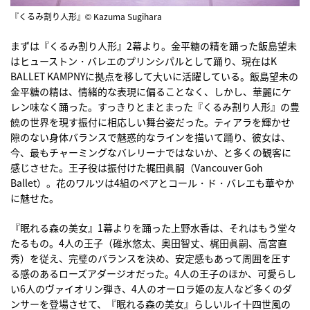
『くるみ割り人形』© Kazuma Sugihara
まずは『くるみ割り人形』2幕より。金平糖の精を踊った飯島望未
はヒューストン・バレエのプリンシパルとして踊り、現在はK
BALLET KAMPNYに拠点を移して大いに活躍している。飯島望未の
金平糖の精は、情緒的な表現に偏ることなく、しかし、華麗にケ
レン味なく踊った。すっきりとまとまった『くるみ割り人形』の豊
饒の世界を現す振付に相応しい舞台姿だった。ティアラを輝かせ
隙のない身体バランスで魅惑的なラインを描いて踊り、彼女は、
今、最もチャーミングなバレリーナではないか、と多くの観客に
感じさせた。王子役は振付けた梶田眞嗣（Vancouver Goh
Ballet）。花のワルツは4組のペアとコール・ド・バレエも華やか
に魅せた。
『眠れる森の美女』1幕よりを踊った上野水香は、それはもう堂々
たるもの。4人の王子（碓氷悠太、奥田智丈、梶田眞嗣、高宮直
秀）を従え、完璧のバランスを決め、安定感もあって周囲を圧す
る感のあるローズアダージオだった。4人の王子のほか、可愛らし
い6人のヴァイオリン弾き、4人のオーロラ姫の友人など多くのダ
ンサーを登場させて、『眠れる森の美女』らしいルイ十四世風の