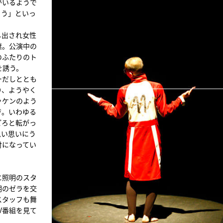
がいるようで
ろう」といっ
し出され女性
継。公演中の
のふたりのト
を誘う。
ーだしととも
り、ようやく
ッケンのよう
ジ。いわゆる
ごろと転がっ
思い思いにう
付になってい
に照明のスタ
明のゼラを交
スタッフも舞
V番組を見て