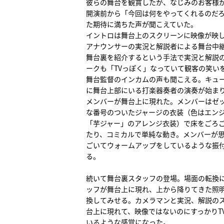
彼らの舞台を観賞したが、なじみのお客様
開演前から「今回は何をやってくれるのだ
た期待に満ちた声が聞こえていた。
イントロは舞台上のスクリーンに映像が映
アナウンサーの実況と解説者による舞台中
舞台裏を紹介するという手法で実況と解説
ークも「TVっぽく」なっていて観客の笑い
舞台監督のインカムの声も聞こえる。キュ
に舞台上部にいる打楽器奏者の演奏が始ま
メンバーが舞台上に現れた。メンバーはゼ
な番号のついたジャージの衣装（色はエン
「芋ジャー」のアレンジ衣装）で床をごろ
たり、コミカルで単純な動き。メンバーが
ごいてウォームアップをしているような振
る。
続いて舞台裏スタッフの登場。場面の転換
ッフが舞台上に現れ、上から降りてきた照
換してみせる。カメラマンと実況、解説の
台上に現れて、映像ではないのにすっかりT
いるような感覚になった。