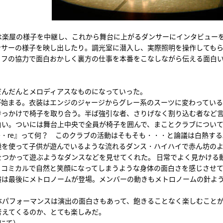
は楽屋の様子を中継し、これから舞台に上がるダンサーにインタビュー
ンサーの様子を映し出したり。調光室に潜入し、実際照明を操作しても
ッフの協力で面白おかしく裏方の仕事を本番をこなしながら伝える面白
だんだんとメロディアスなものになっていった。
が始まる。衣装はエンジのジャージからグレー系のスーツに変わってい
きっかけで椅子を取り合う。半ば強引な者、さりげなく割り込む者など
白い。ついには舞台上中央で全員が椅子を囲んで、まことクラブについ
re・re』って何？ このクラブの活動はそもそも・・・と論議は白熱する
機を使って子供が遊んでいるような流れるダンス・ハイハイで赤ん坊の
つかって遊ぶようなダンスなどを見せてくれた。 日常でよく見かける
、コミカルで自然と笑顔になってしまうような身体の面白さを感じさせ
演は最後にメトロノームが登場。メンバーの動きもメトロノームの針よ
。
体パフォーマンスは演出の面白さもあって、飽きることなく楽しむこと
考えてくるのか、とても楽しみだ。
ルにて）