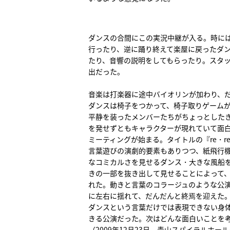
ダンスの合間にこの実況中継が入る。時に
行ったり、逆に踊り終えて楽屋に戻ったダ
たり、音響の説明をしてもらったり。スタ
出だった。
音楽は打楽器に途中バイオリンが加わり、
ダンスは椅子をつかって、椅子取りゲーム
平静を装ったメンバーたちがちょっとした
を発せずともキャラクターが現れていて面
ミーティングが始まる。タイトルの『re・
言葉遊びの演劇的要素もありつつ、紙飛行
なコミカルさを見せるダンス・大きな風船を
きの一部を抜き出して見せることによって
れた。動きと言葉のコラージュのような公
に左右に揺れて、だんだんと終焉を迎えた
ダンスという言葉だけでは表現できない身
きる公演だった。次はどんな面白いことを
（2009年12月23日 青山スパイラルホー