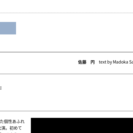
佐藤 円
text by Madoka S
e』
った個性あふれ
公演。初めて