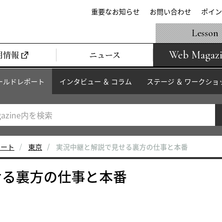
重要なお知らせ
お問い合わせ
ポイン
Lesson
Web Magaz
用情報
ニュース
ールドレポート
インタビュー ＆ コラム
ステージ ＆ ワークショ
ポート
東京
実況中継と解説で見せる裏方の仕事と本番
せる裏方の仕事と本番