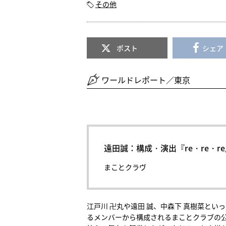
その他
ポスト
シェア
ワールドレポート／東京
遠田誠：構成・演出『re・re・r
まことクラヴ
江戸川 卍丸や遠田 誠、中森下 真樹菜とい
るメンバーから構成されるまことクラブの