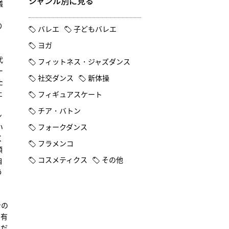
ジャンル別に見る
議
り
バレエ
子どもバレエ
ヨガ
代
フィットネス・ジャズダンス
ー
社交ダンス
新体操
た
ェ
フィギュアスケート
チア・バトン
ン
い
フォークダンス
く
フラメンコ
顔
コスメティクス
その他
自
う
身の
固有
んだ