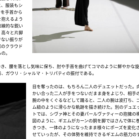
と、服装もシ
ンを手首から
を抱えるよう
直線的な鋭い
、高々と片脚
でない振りが
湾のクラウド
もの。
巻き、腰を落とし気味に保ち、肘や手首を曲げてコマのように鮮やかな
者、ガウリ・シャルマ・トリパティの振付である。
目を奪ったのは、もちろん二人のデュエットだった。
かい合った二人が手をつないだまま身をよじり、相手
腕の中をくぐるなどして踊ると、二人の腕は波打ち、
ム紐のように滑らかな軌跡を描き続けた。別のデュエ
トでは、シヴァ神とその妻パールヴァティーの抱擁の
図のように、ギエムがカーンの胴を脚ではさんで体に
きつき、一体のようになったまま様々にポーズを変化
せていったが、その体勢を維持できるギエムの筋力の