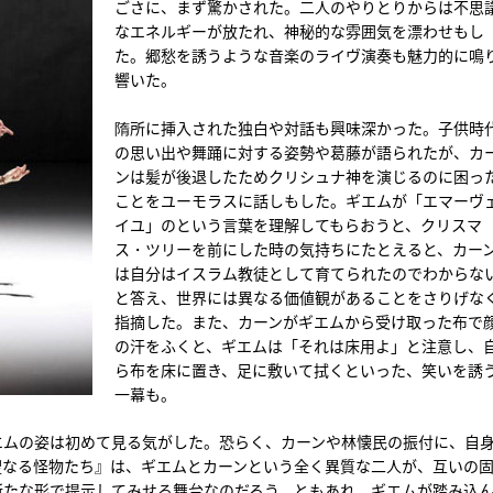
ごさに、まず驚かされた。二人のやりとりからは不思
なエネルギーが放たれ、神秘的な雰囲気を漂わせもし
た。郷愁を誘うような音楽のライヴ演奏も魅力的に鳴
響いた。
隋所に挿入された独白や対話も興味深かった。子供時
の思い出や舞踊に対する姿勢や葛藤が語られたが、カ
ンは髪が後退したためクリシュナ神を演じるのに困っ
ことをユーモラスに話しもした。ギエムが「エマーヴ
イユ」のという言葉を理解してもらおうと、クリスマ
ス・ツリーを前にした時の気持ちにたとえると、カー
は自分はイスラム教徒として育てられたのでわからな
と答え、世界には異なる価値観があることをさりげな
指摘した。また、カーンがギエムから受け取った布で
の汗をふくと、ギエムは「それは床用よ」と注意し、
ら布を床に置き、足に敷いて拭くといった、笑いを誘
一幕も。
エムの姿は初めて見る気がした。恐らく、カーンや林懐民の振付に、自
聖なる怪物たち』は、ギエムとカーンという全く異質な二人が、互いの
新たな形で提示してみせる舞台なのだろう。ともあれ、ギエムが踏み込