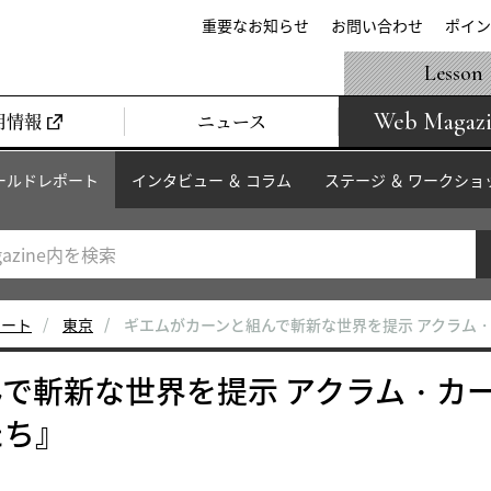
重要なお知らせ
お問い合わせ
ポイン
Lesson
Web Magaz
用情報
ニュース
ールドレポート
インタビュー ＆ コラム
ステージ ＆ ワークショ
ポート
東京
ギエムがカーンと組んで斬新な世界を提示 アクラム
で斬新な世界を提示 アクラム・カ
たち』