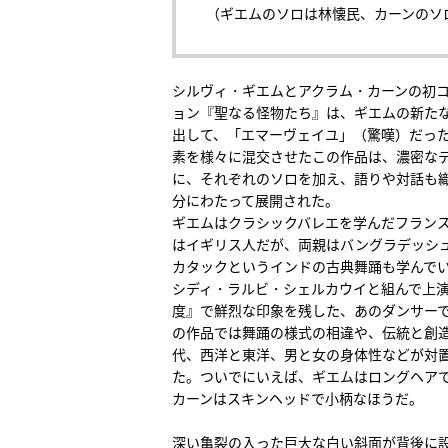
（ギエムのソロは林懐民、カーンのソ
シルヴィ・ギエムとアクラム・カーンの初
ョン『聖なる怪物たち』は、ギエムの新た
出して、「エマーヴェイユ」（驚嘆）だっ
素を様々に混交させたこの作品は、濃密な
に、それぞれのソロを加え、語りや対話も織
分にわたって展開された。
ギエムはクラシックバレエを学んだフラン
はイギリス人だが、両親はバングラデッシ
カタックというインドの古典舞踊も学んで
シディ・ラルビ・シェルカウイと組んで上
度』で鮮烈な印象を残した、あのダンサー
の作品では舞踊の様式の相違や、伝統と創
代、西洋と東洋、男と女の身体性などが対
た。ついでにいえば、ギエムはロングヘア
カーンはスキンヘッドで小柄なほうだ。
深い亀裂の入った巨大な白い斜面が背後に