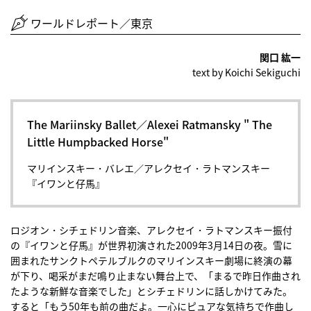
ワールドレポート／東京
関口 紘一
text by Koichi Sekiguchi
The Mariinsky Ballet／Alexei Ratmansky " The
Little Humpbacked Horse"
マリインスキー・バレエ／アレクセイ・ラトマンスキー
『イワンと仔馬』
ロジオン・シチェドリン音楽、アレクセイ・ラトマンスキー振付
の『イワンと仔馬』が世界初演された2009年3月14日の夜。雪に
囲まれたサンクトペテルブルクのマリインスキー劇場に終演の幕
が下り、喝采がまだ鳴り止まない舞台上で、「まるで昨日作曲され
たような新鮮な音楽でした」とシチェドリンに話しかけてみた。
すると「もう50年も前の曲だよ。一心にピュアな気持ちで作曲し