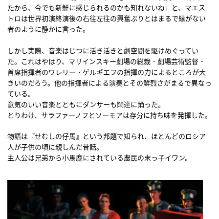
たから、今でも新鮮に感じられるのかも知れないね」と、マエス
トロは世界初演終演後の右往左往の興奮ぶりとはまるで縁がない
者のように静かに言った。
しかし実際、音楽はじつに活き活きと劇空間を駆けめぐってい
た。これはやはり、マリインスキー劇場の総裁・劇場芸術監督・
首席指揮者のワレリー・ゲルギエフの指揮の力によるところが大
きいのだろう。他の指揮者による演奏とその鮮烈さがまるで異なっ
ている。
意気のいい音楽とともにダンサーも闊達に踊った。
とりわけ、サラファーノフとソーモアは存分に持ち味を発揮した。
物語は『せむしの仔馬』という邦題で知られ、ほとんどのロシア
人が子供の頃に親しんだ昔話。
主人公は兄弟から小馬鹿にされている農民の末っ子イワン。