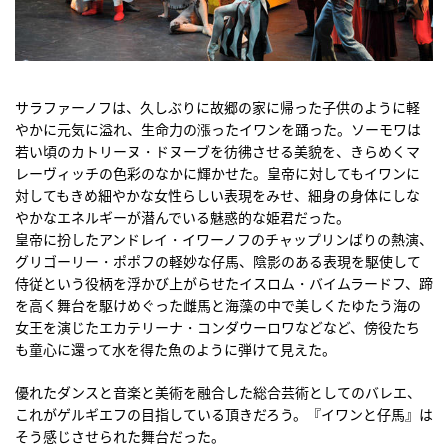
サラファーノフは、久しぶりに故郷の家に帰った子供のように軽
やかに元気に溢れ、生命力の漲ったイワンを踊った。ソーモワは
若い頃のカトリーヌ・ドヌーブを彷彿させる美貌を、きらめくマ
レーヴィッチの色彩のなかに輝かせた。皇帝に対してもイワンに
対してもきめ細やかな女性らしい表現をみせ、細身の身体にしな
やかなエネルギーが潜んでいる魅惑的な姫君だった。
皇帝に扮したアンドレイ・イワーノフのチャップリンばりの熱演、
グリゴーリー・ポポフの軽妙な仔馬、陰影のある表現を駆使して
侍従という役柄を浮かび上がらせたイスロム・バイムラードフ、蹄
を高く舞台を駆けめぐった雌馬と海藻の中で美しくたゆたう海の
女王を演じたエカテリーナ・コンダウーロワなどなど、傍役たち
も童心に還って水を得た魚のように弾けて見えた。
優れたダンスと音楽と美術を融合した総合芸術としてのバレエ、
これがゲルギエフの目指している頂きだろう。『イワンと仔馬』は
そう感じさせられた舞台だった。