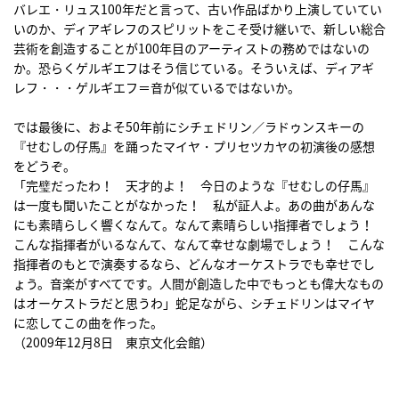
バレエ・リュス100年だと言って、古い作品ばかり上演していてい
いのか、ディアギレフのスピリットをこそ受け継いで、新しい総合
芸術を創造することが100年目のアーティストの務めではないの
か。恐らくゲルギエフはそう信じている。そういえば、ディアギ
レフ・・・ゲルギエフ＝音が似ているではないか。
では最後に、およそ50年前にシチェドリン／ラドゥンスキーの
『せむしの仔馬』を踊ったマイヤ・プリセツカヤの初演後の感想
をどうぞ。
「完璧だったわ！ 天才的よ！ 今日のような『せむしの仔馬』
は一度も聞いたことがなかった！ 私が証人よ。あの曲があんな
にも素晴らしく響くなんて。なんて素晴らしい指揮者でしょう！
こんな指揮者がいるなんて、なんて幸せな劇場でしょう！ こんな
指揮者のもとで演奏するなら、どんなオーケストラでも幸せでし
ょう。音楽がすべてです。人間が創造した中でもっとも偉大なもの
はオーケストラだと思うわ」蛇足ながら、シチェドリンはマイヤ
に恋してこの曲を作った。
（2009年12月8日 東京文化会館）