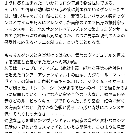
ように盛り込まれた、いかにもロシア風の物語世界である。
そういった情景が幼い頃から心の襞に刻まれているダンサーたち
は、細い演技をごく自然にこなす。素晴らしいバランス感覚でダ
ンスとマイムを巧みにアレンジした南部のキエフ出身の振付家ラ
トマンスキーと、北のサンクトペテルブルクに集まったダンサーた
ちの余裕たっぷりの楽し気な踊りが、じつに見事な現代の人々の
感受性に応えるバレエを創った、ということだろう。
もちろんダンスと音楽だけではない。舞台のヴィジュアルを構成
する装置と衣裳がまたたいへん魅力的。
装置は、シュプレマティズム（絶対主義＝純粋な感覚の絶対性）
を唱えたロシア・アヴァンギャルトの画家、カジミール・マレー
ヴィッチの創造した色彩と造型を転用して、マクシム・イサーエ
フが創った。ⅠシーンⅠシーンがまるで絵本のページを繰るかのよ
うに展開していく。小さな赤い家や金色の巨大な月、緑や黄色や
赤などのルービックキューブで作られたような宮殿、虹色に輝く
の海面などなど、鮮やかな色彩と愛らしい形と奇妙にバランスを
保つそれぞれの大きさ・・・・。
過激な思考を重ねたアヴァンギャルド画家の造型と素朴なロシア
民話の世界というミスマッチともいえる関係を、このように見事