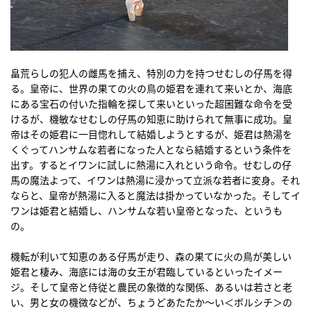
畠荒らしの犯人の雌馬を捕え、特別の力を持つせむしの仔馬を得
る。皇帝に、世界の果ての火の鳥の姫君を連れて来いとか、海底
にある宝石の付いた指輪を探して来いといった超困難な命令を受
けるが、機敏なせむしの仔馬の知恵に助けられて無事に成功。皇
帝はその姫君に一目惚れして結婚しようとするが、姫君は熱湯を
くぐってハンサムな若者になった人となら結婚するという条件を
出す。するとイワンに試しに熱湯に入れという命令。せむしの仔
馬の魔法よって、イワンは熱湯に浸かって立派な若者に変身。それ
ならと、皇帝が熱湯に入ると魔法は掛かっていなかった。そしてイ
ワンは姫君と結婚し、ハンサムな若い皇帝となった、というも
の。
機転が利いて知恵のある仔馬が走り、森の果てに火の鳥が美しい
姫君と棲み、海底には海の女王が君臨しているといったイメー
ジ。そして皇帝と侍従と農民の象徴的な関係、あるいは若さと老
い、男と女の機微などが、ちょうどあたたか〜い＜ボルシチ＞の