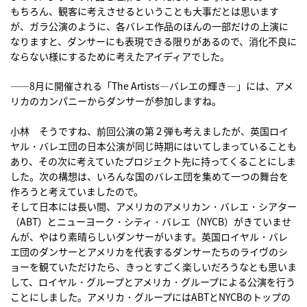
もちろん、観客に考えさせるということも大事だとは思います
が、ガラ公演のように、各バレエ作品のほんの一部だけの上演に
なりますと、ダンサーにも表現できる限りがあるので、消化不良に
ならない様にするために考えたアイディアでした。
――8月に開催される「The Artists―バレエの輝き―」には、アメ
リカのカンパニーからダンサーが参加しますね。
小林 そうですね、前回公演の第２弾も考えましたが、英国ロイ
ヤル・バレエ団の日本公演が同じ時期にはいてしまっていることも
あり、その次に考えていたプロジェクト先に持ってくることにしま
した。次の構想は、いろんな国のバレエ団を集めて一つの舞台を
作ろうと考えていましたので。
そして日本には長い間、アメリカのアメリカン・バレエ・シアター
（ABT）とニューヨーク・シティ・バレエ（NYCB）がきていませ
んが、やはり素晴らしいダンサーがいます。英国ロイヤル・バレ
エ団のダンサーとアメリカを代表するダンサーたちのライヴのシ
ョーを観ていただけたら、きっとすごく楽しいだろうなとも思いま
して、ロイヤル・グループとアメリカ・グループによる公演を行う
ことにしました。アメリカ・グループにはABTとNYCBのトップの