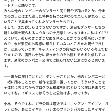
ートナーと踊ります。
みんな他のカンパニーのダンサーと同じ舞台で踊れるとか、今ま
でのガラとはまた違った特色を持つ公演なので楽しく踊れる、と
いうことで集まってくれたダンサーたちです。
そして、まだお知らせできないのですが、演目もダンサーたちの
新しい面を観られるようなものを用意しつつあります。私はイギリ
スにいて、彼らのさまざまな面を見ることができる場所にいます
ので、未だ東京のお客様に知られていないところをお観せできれ
ば、と思っています。キャスティングの段階からいろいろ考えてお
りますので、演目も十分に練ったものをお観せできると信じてい
ます。通常のカンパニー公演では観られない公演になると思いま
す。
――確かに演目ごととか、ダンサーごととか、他のカンパニーと
一緒に踊ることとか、新作を念頭に置いてとか、そういうことを
全体的に考えながらプログラム構成を組むという公演はあまりな
いですね。イギリスではそうした公演は多いのですか。
小林 そうですね、ガラ公演は最近では「ロシアン・アイコン・ガ
ラ」とか、あとロイヤル・バレエのプリンシパルだったネイマイ