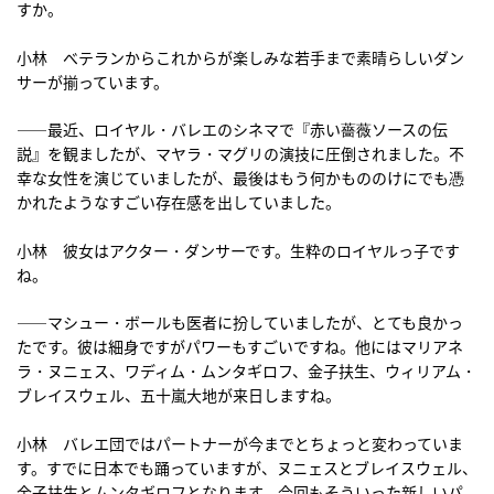
すか。
小林 べテランからこれからが楽しみな若手まで素晴らしいダン
サーが揃っています。
――最近、ロイヤル・バレエのシネマで『赤い薔薇ソースの伝
説』を観ましたが、マヤラ・マグリの演技に圧倒されました。不
幸な女性を演じていましたが、最後はもう何かもののけにでも憑
かれたようなすごい存在感を出していました。
小林 彼女はアクター・ダンサーです。生粋のロイヤルっ子です
ね。
――マシュー・ボールも医者に扮していましたが、とても良かっ
たです。彼は細身ですがパワーもすごいですね。他にはマリアネ
ラ・ヌニェス、ワディム・ムンタギロフ、金子扶生、ウィリアム・
ブレイスウェル、五十嵐大地が来日しますね。
小林 バレエ団ではパートナーが今までとちょっと変わっていま
す。すでに日本でも踊っていますが、ヌニェスとブレイスウェル、
金子扶生とムンタギロフとなります。今回もそういった新しいパ