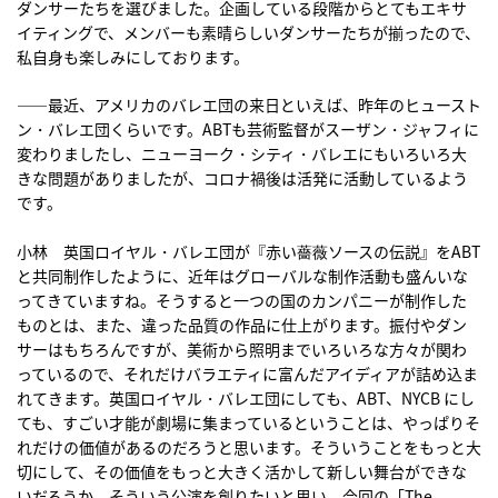
ダンサーたちを選びました。企画している段階からとてもエキサ
イティングで、メンバーも素晴らしいダンサーたちが揃ったので、
私自身も楽しみにしております。
――最近、アメリカのバレエ団の来日といえば、昨年のヒュースト
ン・バレエ団くらいです。ABTも芸術監督がスーザン・ジャフィに
変わりましたし、ニューヨーク・シティ・バレエにもいろいろ大
きな問題がありましたが、コロナ禍後は活発に活動しているよう
です。
小林 英国ロイヤル・バレエ団が『赤い薔薇ソースの伝説』をABT
と共同制作したように、近年はグローバルな制作活動も盛んいな
ってきていますね。そうすると一つの国のカンパニーが制作した
ものとは、また、違った品質の作品に仕上がります。振付やダン
サーはもちろんですが、美術から照明までいろいろな方々が関わ
っているので、それだけバラエティに富んだアイディアが詰め込ま
れてきます。英国ロイヤル・バレエ団にしても、ABT、NYCB にし
ても、すごい才能が劇場に集まっているということは、やっぱりそ
れだけの価値があるのだろうと思います。そういうことをもっと大
切にして、その価値をもっと大きく活かして新しい舞台ができな
いだろうか、そういう公演を創りたいと思い、今回の「The