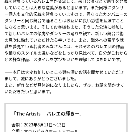
統を背負っているバレエ団が交流して、来日公演などで新作を発表
していくことは大きな意義があると思います。また同様にダンサ
ー個人も文化的伝統を背負っていますので、異なったカンパニーの
ダンサーと同じ舞台で踊ることはお互いに良い影響を及ぼすこと
になると思います。そしてお客様もまた、そうした公演に参加し
て新しいバレエの傾向やダンサーの踊りを観て、新しい舞台芸術
の息吹に触れていただけたら幸いです。また、海外への留学や就
職を夢見ている若者のみなさんには、それぞれのバレエ団の作品
や踊りのスタイルの違いなどをしっかり見比べて、自分がこれから
どの様な作品、スタイルを学びたいかを理解して頂きたいです。
――本日は大変お忙しいところ興味深いお話を聞かせていただき
まして、誠にありがとうございました。
また、新作などが具体的になりましたら、ぜひ、お話を聞かせて
いただきたいと思います。
「The Artists ―バレエの輝きー」
会期：2023年8月11日〜13日
会場：文京シビックホール 大ホール