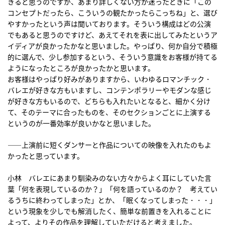
きると思うのですが、あまり詳しくない方が迷ったときに「この
コンセプトだったら、こういうの観たかったらこっちね」と、選び
やすかったという声は聞いております。そういう構成はどの公演
でもあると思うのですけど、あえてそれを表に出してみたというア
イディアが良かったかなと思いました。やっぱり、何か自分で積極
的に選んで、少し参加するという、そういう意識をお客様が持てる
ようになったところが良かったかと思います。
お客様はやっぱり好みがありますから、いわゆるロマンチック・
バレエが好きな方もいますし、コンテンポラリーやモダンな感じ
が好きな方もいるので、どちらも入れたいとなると、細かく分け
て、そのテーマに合ったものを、そのセクションごとに上演する
というのが一番効率が良いかなと思いました。
――上演前に短くダンサーと作品についての映像を入れたのもよ
かったと思っています。
小林 バレエにあまり馴染みのない方々からよく耳にしていた言
葉「何を表現しているのか？」「何を語っているのか？ 考えてい
るうちに終わってしまった」とか、「眠くなってしまった・・・」
という現象を少しでも解消したく、簡単な前置きを入れることに
よって、よりその作品を理解していただけると考えました。