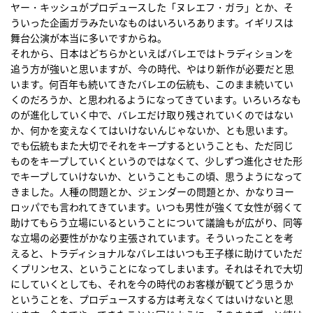
ヤー・キッシュがプロデュースした「ヌレエフ・ガラ」とか、そ
ういった企画ガラみたいなものはいろいろあります。イギリスは
舞台公演が本当に多いですからね。
それから、日本はどちらかといえばバレエではトラディションを
追う方が強いと思いますが、今の時代、やはり新作が必要だと思
います。何百年も続いてきたバレエの伝統も、このまま続いてい
くのだろうか、と思われるようになってきています。いろいろなも
のが進化していく中で、バレエだけ取り残されていくのではない
か、何かを変えなくてはいけないんじゃないか、とも思います。
でも伝統もまた大切でそれをキープするということも、ただ同じ
ものをキープしていくというのではなくて、少しずつ進化させた形
でキープしていけないか、ということもこの頃、思うようになって
きました。人種の問題とか、ジェンダーの問題とか、かなりヨー
ロッパでも言われてきています。いつも男性が強くて女性が弱くて
助けてもらう立場にいるということについて議論もが広がり、同等
な立場の必要性がかなり主張されています。そういったことを考
えると、トラディショナルなバレエはいつも王子様に助けていただ
くプリンセス、ということになってしまいます。それはそれで大切
にしていくとしても、それを今の時代のお客様が観てどう思うか
ということを、プロデュースする方は考えなくてはいけないと思