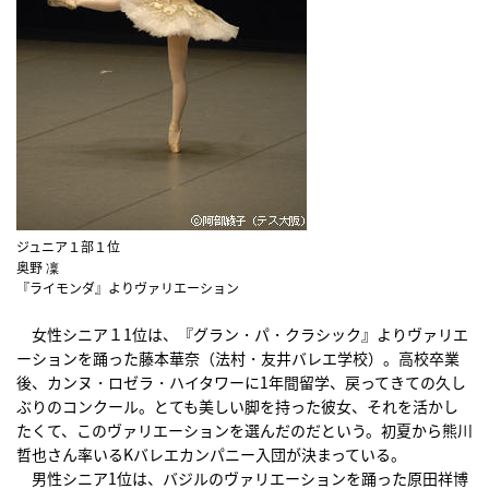
ジュニア１部１位
奥野 凜
『ライモンダ』よりヴァリエーション
女性シニア１1位は、『グラン・パ・クラシック』よりヴァリエ
ーションを踊った藤本華奈（法村・友井バレエ学校）。高校卒業
後、カンヌ・ロゼラ・ハイタワーに1年間留学、戻ってきての久し
ぶりのコンクール。とても美しい脚を持った彼女、それを活かし
たくて、このヴァリエーションを選んだのだという。初夏から熊川
哲也さん率いるKバレエカンパニー入団が決まっている。
男性シニア1位は、バジルのヴァリエーションを踊った原田祥博