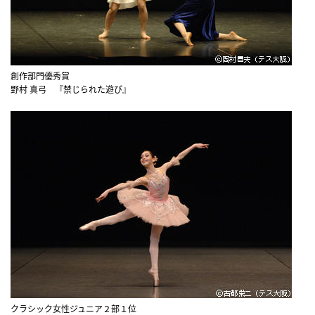
創作部門優秀賞
野村 真弓 『禁じられた遊ぴ』
クラシック女性ジュニア２部１位