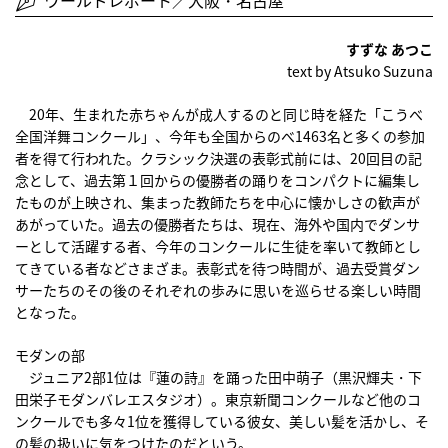
ワールドレポート／大阪・名古屋
すずな あつこ
text by Atsuko Suzuna
20年、生まれた赤ちゃんが成人するのと同じ時を経た「こうべ
全国洋舞コンクール」、今年も全国からのべ1463名と多くの参加
者を得て行われた。クラシック決選の表彰式前には、20回目の記
念として、過去第１回からの優勝者の踊りをコンパクトに編集し
たものが上映され、集まった教師たちを中心に懐かしさの歓声が
あがっていた。過去の優勝者たちは、現在、海外や国内でダンサ
ーとして活躍する者、今年のコンクールに生徒を率いて教師とし
てきている者などさまざま。表彰式を待つ時間が、過去受賞ダン
サーたちのその後のそれぞれの歩みに思いを巡らせる楽しい時間
となった。
モダンの部
ジュニア2部1位は『蓮の詩』を踊った田中萌子（黒沢輝夫・下
田栄子モダンバレエスタジオ）。東京新聞コンクールなど他のコ
ンクールでも多々1位を獲得している彼女、美しい髪を活かし、そ
の髪の扱いに気をつけたのだという。