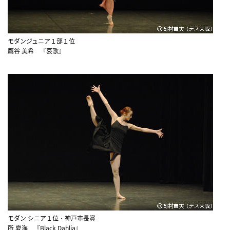
モダンジュニア１部１位
鷹谷 美希 『哀歌』
モダン シニア１位・神戸市長賞
所 夏海 『Black Dahlia』