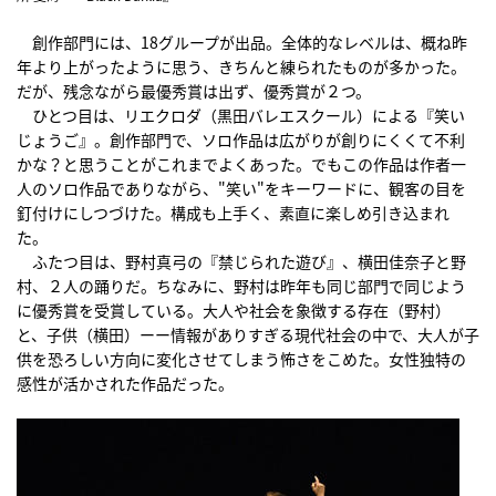
創作部門には、18グループが出品。全体的なレベルは、概ね昨
年より上がったように思う、きちんと練られたものが多かった。
だが、残念ながら最優秀賞は出ず、優秀賞が２つ。
ひとつ目は、リエクロダ（黒田バレエスクール）による『笑い
じょうご』。創作部門で、ソロ作品は広がりが創りにくくて不利
かな？と思うことがこれまでよくあった。でもこの作品は作者一
人のソロ作品でありながら、"笑い"をキーワードに、観客の目を
釘付けにしつづけた。構成も上手く、素直に楽しめ引き込まれ
た。
ふたつ目は、野村真弓の『禁じられた遊び』、横田佳奈子と野
村、２人の踊りだ。ちなみに、野村は昨年も同じ部門で同じよう
に優秀賞を受賞している。大人や社会を象徴する存在（野村）
と、子供（横田）ーー情報がありすぎる現代社会の中で、大人が子
供を恐ろしい方向に変化させてしまう怖さをこめた。女性独特の
感性が活かされた作品だった。