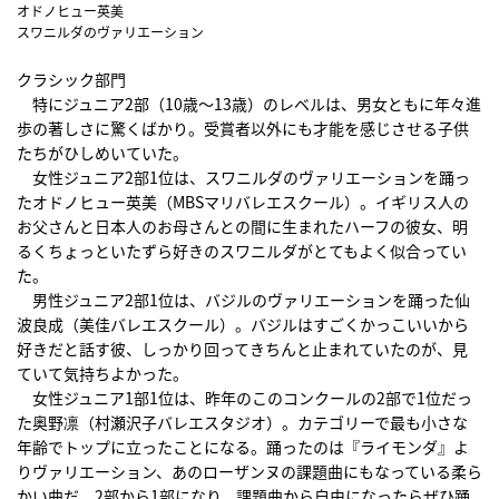
オドノヒュー英美
スワニルダのヴァリエーション
クラシック部門
特にジュニア2部（10歳～13歳）のレベルは、男女ともに年々進
歩の著しさに驚くばかり。受賞者以外にも才能を感じさせる子供
たちがひしめいていた。
女性ジュニア2部1位は、スワニルダのヴァリエーションを踊っ
たオドノヒュー英美（MBSマリバレエスクール）。イギリス人の
お父さんと日本人のお母さんとの間に生まれたハーフの彼女、明
るくちょっといたずら好きのスワニルダがとてもよく似合ってい
た。
男性ジュニア2部1位は、バジルのヴァリエーションを踊った仙
波良成（美佳バレエスクール）。バジルはすごくかっこいいから
好きだと話す彼、しっかり回ってきちんと止まれていたのが、見
ていて気持ちよかった。
女性ジュニア1部1位は、昨年のこのコンクールの2部で1位だっ
た奥野凛（村瀬沢子バレエスタジオ）。カテゴリーで最も小さな
年齢でトップに立ったことになる。踊ったのは『ライモンダ』よ
りヴァリエーション、あのローザンヌの課題曲にもなっている柔ら
かい曲だ。2部から1部になり、課題曲から自由になったらぜひ踊