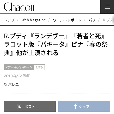
トップ
Web Magazine
ワールドレポート
パリ
R.プ
R.プティ『ランデヴー』『若者と死』
ラコット版『パキータ』ピナ『春の祭
典』他が上演される
ワールドレポート
パリ
2010/4/12
掲載
バレエ
ポスト
シェア