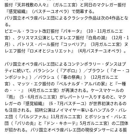
振付『天井桟敷の人々』（ガルニエ宮）と同日のマクレガー振付
『感覚組織』（バスチーユオペラ）で閉幕する。
パリ国立オペラ座バレエ団によるクラシック作品は次の4作品とな
る。
ピエール・ラコット改訂振付『パキータ』（10・11月ガルニエ
宮）、クリスマス公演としてヌレエフ振付『白鳥の湖』（12月・1
月）、パトリス・バール振付『コッペリア』（3月ガルニエ宮）ヌ
レエフ振付『ロメオとジュリエット』（4月バスチーユオペラ）。
パリ国立オペラ座バレエ団によるコンテンポラリー・ダンスはプ
ティに続いて、バランシン（『アポロ』）／ブラウン（『オー・コ
ンポジット』）／バウシュ（『春の祭典』）（12月ガルニエ
宮）、マッツ・エク振付の『ベルナルダ・アルバの家』と『一種
の・・・』（4月ガルニエ宮）が再演される。ケースマケールの
『雨』（5・6月ガルニエ宮）がレパートリー入りするのと、マク
レガーの『感覚組織』（6・7月バスチーユ）が世界初演されるの
も注目される。 招聘公演はノイマイヤー率いるハンブルク・バレ
エ団（『パルジファル』11月ガルニエ宮）とボリショイ・バレエ
団（『パリの炎』と『ドン・キホーテ』5月ガルニエ宮）の二団体
が招かれる。 パリ国立オペラ座バレエ団の現役ダンサーによる振