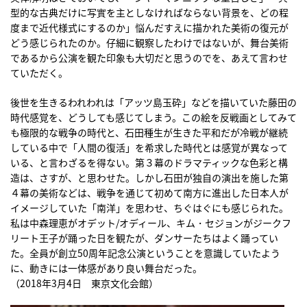
型的な古典だけに写實を主としなければならない背景を、どの程
度まで近代様式にするのか」悩んだすえに描かれた美術の復元が
どう感じられたのか。仔細に観察したわけではないが、舞台美術
であるから公演を観た印象も大切だと思うのでを、あえて言わせ
ていただく。
後世を生きるわれわれは「アッツ島玉砕」などを描いていた藤田の
時代感覚を、どうしても感じてしまう。この絵を反戦画としてみて
も極限的な戦争の時代と、石田種生が生きた平和だが冷戦が継続
している中で「人間の復活」を希求した時代とは感覚が異なって
いる、と言わざるを得ない。第３幕のドラマティックな色彩と構
造は、さすが、と思わせた。しかし石田が独自の演出を施した第
４幕の美術などは、戦争を通じて初めて南方に進出した日本人が
イメージしていた「南洋」を思わせ、ちぐはぐにも感じられた。
私は中森理恵がオデット/オディール、キム・セジョンがジークフ
リート王子が踊った日を観たが、ダンサーたちはよく踊ってい
た。全員が創立50周年記念公演ということを意識していたよう
に、動きには一体感があり良い舞台だった。
（2018年3月4日 東京文化会館）