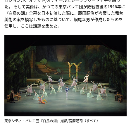
セジョンが、オデット/オディールとジークフリート王子を踊っ
た。 そして美術は、かつての東京バレエ団が敗戦直後の1946年に
『白鳥の湖』全幕を日本初演した際に、藤田嗣治が考案した舞台
美術の案を模写したものに基づいて、堀尾幸男が作成したものを
使用し、こらは話題を集めた。
東京シティ・バレエ団『白鳥の湖』撮影/鹿摩隆司（すべて）