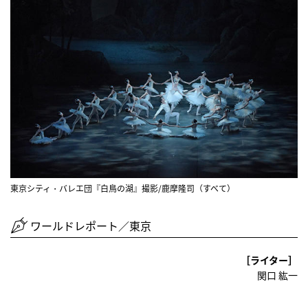
東京シティ・バレエ団『白鳥の湖』撮影/鹿摩隆司（すべて）
ワールドレポート／東京
［ライター］
関口 紘一