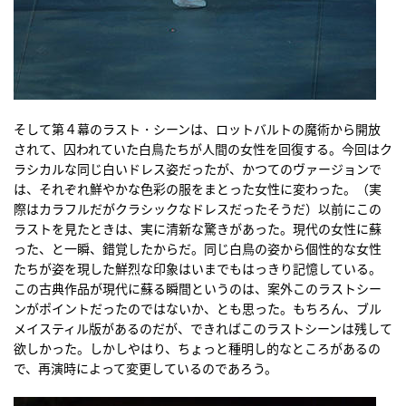
そして第４幕のラスト・シーンは、ロットバルトの魔術から開放
されて、囚われていた白鳥たちが人間の女性を回復する。今回はク
ラシカルな同じ白いドレス姿だったが、かつてのヴァージョンで
は、それぞれ鮮やかな色彩の服をまとった女性に変わった。（実
際はカラフルだがクラシックなドレスだったそうだ）以前にこの
ラストを見たときは、実に清新な驚きがあった。現代の女性に蘇
った、と一瞬、錯覚したからだ。同じ白鳥の姿から個性的な女性
たちが姿を現した鮮烈な印象はいまでもはっきり記憶している。
この古典作品が現代に蘇る瞬間というのは、案外このラストシー
ンがポイントだったのではないか、とも思った。もちろん、ブル
メイスティル版があるのだが、できればこのラストシーンは残して
欲しかった。しかしやはり、ちょっと種明し的なところがあるの
で、再演時によって変更しているのであろう。