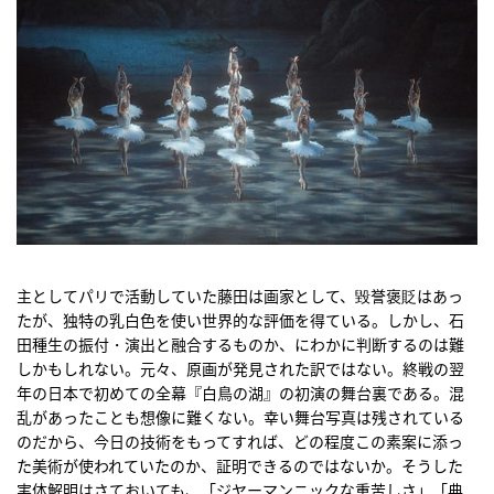
主としてパリで活動していた藤田は画家として、毀誉褒貶はあっ
たが、独特の乳白色を使い世界的な評価を得ている。しかし、石
田種生の振付・演出と融合するものか、にわかに判断するのは難
しかもしれない。元々、原画が発見された訳ではない。終戦の翌
年の日本で初めての全幕『白鳥の湖』の初演の舞台裏である。混
乱があったことも想像に難くない。幸い舞台写真は残されている
のだから、今日の技術をもってすれば、どの程度この素案に添っ
た美術が使われていたのか、証明できるのではないか。そうした
実体解明はさておいても、「ジヤーマンニックな重苦しさ」「典