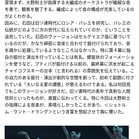
冒頭まず、大野和士が指揮する大編成のオーケストラが繊細な音
を奏で、観客を魅了する。編成によって音の構成が充実しているの
がよくわかる。
因みに、石田は旧ソ連時代にロシア・バレエを研究し、バレエの
伝統がどのように次の世代に伝えられていくのか、ということを
追究していた。石田のヴァージョンはセルゲイエフ版に基づいて
いるのだが、かなり綿密に音楽と合わせて振付けられており、音
を疎かに処理しているようなところはなかった。特に第４幕に独
自の振付と演出を行っていることは有名。螺旋状のフォーメーショ
ンを使うなど、プティパが振付ける以前の、最終幕に洪水が起こる
チャイコフスキーの台本（と言われる）の雰囲気を伝えている。こ
の迫力のある振付・演出が劇的な空間を創って、初めて副題に付さ
れている「大いなる愛の讃歌」が歌えるわけである。私は何回見
てもこのヴァージョンが好きだ。旧ソ連時代の素朴で真剣な人間
信仰といったものが、直裁に伝わってくる。特に今回は大野和士
の指揮による音楽が、素晴らしかったことがあり、＜シュトル
ム・ウント・ドラング＞という言葉を想起させて胸に響いた。