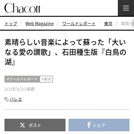
トップ
Web Magazine
ワールドレポート
東京
素晴ら
素晴らしい音楽によって蘇った「大い
なる愛の讃歌」、石田種生版『白鳥の
湖』
ワールドレポート
東京
2018/4/10
掲載
バレエ
ポスト
シェア