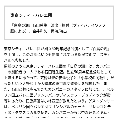
東京シティ・バレエ団
『白鳥の湖』石田種生：演出・振付（プティパ、イワノフ
版による）、金井利久：再演/演出
東京シティ・バレエ団が創立50周年記念公演として『白鳥の湖』
を上演し、この時期にいつも開催されている都民芸術フェスティ
バルへ参加した。
周知のように東京シティ・バレエ団の『白鳥の湖』は、カンパニ
ーの創設者の一人である石田種生版。創立50周年記念公演として
上演するにあたって、芸術監督の安達悦子と「小学校の同級生」だ
ったという大野和士が大編成の東京都交響楽団を指揮した。ま
た、石田と共に歩んできたカンパニーのスタッフに加えて、元ベル
リン国立バレエ団プリンシパルのヴィスラフ・デュディックが指
導にあたり、民族舞踊は小林春恵が教えたという。ゲストダンサー
は、ベルリン国立バレエ団プリンシパルのヤーナ・サレンコとデ
ィヌ・タマズラカルを招き、カンパニーからは中森理恵とキム・