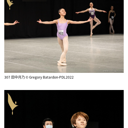
307 田中月乃 © Gregory Batardon-PDL2022