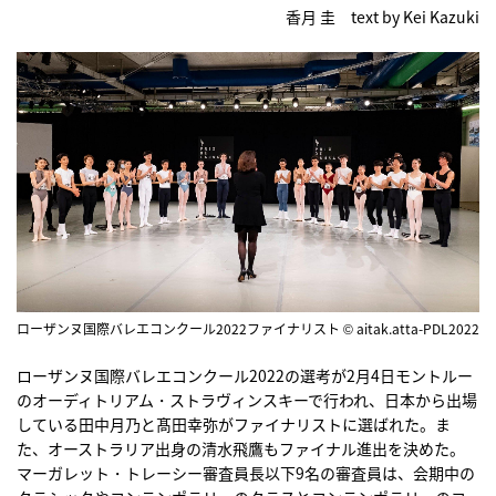
香月 圭 text by Kei Kazuki
ローザンヌ国際バレエコンクール2022ファイナリスト © aitak.atta-PDL2022
ローザンヌ国際バレエコンクール2022の選考が2月4日モントルー
のオーディトリアム・ストラヴィンスキーで行われ、日本から出場
している田中月乃と髙田幸弥がファイナリストに選ばれた。ま
た、オーストラリア出身の清水飛鷹もファイナル進出を決めた。
マーガレット・トレーシー審査員長以下9名の審査員は、会期中の