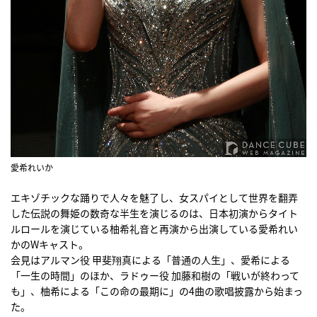
愛希れいか
エキゾチックな踊りで人々を魅了し、女スパイとして世界を翻弄
した伝説の舞姫の数奇な半生を演じるのは、日本初演からタイト
ルロールを演じている柚希礼音と再演から出演している愛希れい
かのWキャスト。
会見はアルマン役 甲斐翔真による「普通の人生」、愛希による
「一生の時間」のほか、ラドゥー役 加藤和樹の「戦いが終わって
も」、柚希による「この命の最期に」の4曲の歌唱披露から始まっ
た。