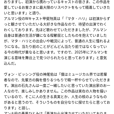
おりますし、初演から携わっているキャストの皆さま、この作品を
愛しているお客さまに最大限のリスペクトをもって精進していきた
いと思います」と語り、
アルマン役のWキャスト甲斐翔真は「『マタ・ハリ』は初演からず
っと観させていただいる大好きな作品なので、待望の出演でわく
わくしております。先ほど歌わせていただきましたが、アルマン
自身は普通の生活が嫌になる程鬱屈としたものを抱えていました
が、マタ・ハリとの出会いや戦況によって、普通の人生に憧れるよ
うになる。当たり前のことがどんどん当たり前ではなくなってい
る今の時代が重なると思います。ですので、2025年にアルマンを
演じる意味を舞台上で見つけられたらと思っております」と意気
込んだ。
ヴォン・ビッシング役の神尾佑は「僕はミュージカル界では若輩
者なので、先輩方の胸を借りるつもりで精一杯やらせていただきま
す。演出の石丸さんは一度ご一緒したいと思っていた演出家のお一
人なので、楽しみしかありません。この作品は実在の人物を描い
ているので、そこに人の生きる真実とか、人生の核のようなもの
があると思うので、そういうものを自分なりに探せたらと思ってお
ります」と話し、
アンナ役の春風ひとみは「再演から出演させていただいておりま