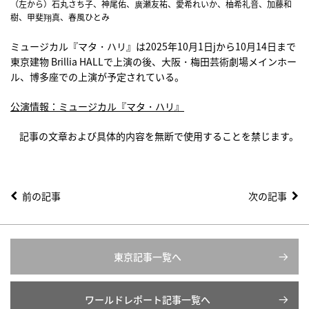
（左から）石丸さち子、神尾佑、廣瀬友祐、愛希れいか、柚希礼音、加藤和
樹、甲斐翔真、春風ひとみ
ミュージカル『マタ・ハリ』は2025年10月1日jから10月14日まで
東京建物 Brillia HALLで上演の後、大阪・梅田芸術劇場メインホー
ル、博多座での上演が予定されている。
公演情報：ミュージカル『マタ・ハリ』
記事の文章および具体的内容を無断で使用することを禁じます。
前の記事
次の記事
東京記事一覧へ
ワールドレポート記事一覧へ