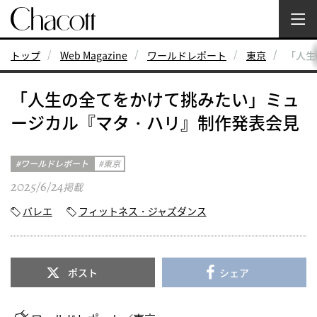
トップ
Web Magazine
ワールドレポート
東京
「人生
「人生の全てをかけて挑みたい」ミュ
ージカル『マタ・ハリ』制作発表会見
ワールドレポート
東京
2025/6/24
掲載
バレエ
フィットネス・ジャズダンス
ポスト
シェア