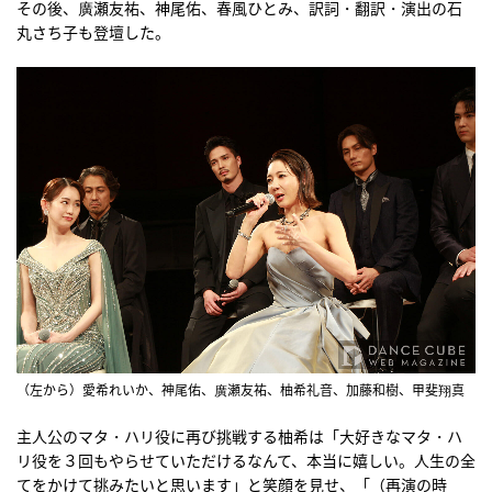
その後、廣瀬友祐、神尾佑、春風ひとみ、訳詞・翻訳・演出の石
丸さち子も登壇した。
（左から）愛希れいか、神尾佑、廣瀬友祐、柚希礼音、加藤和樹、甲斐翔真
主人公のマタ・ハリ役に再び挑戦する柚希は「大好きなマタ・ハ
リ役を３回もやらせていただけるなんて、本当に嬉しい。人生の全
てをかけて挑みたいと思います」と笑顔を見せ、「（再演の時