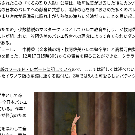
に開催されたこの『くるみ割り人形』公演は、牧阿佐美が逝去した後にカン
美の日本のバレエへの献身に共感し、追悼の心を胸におさめた多くのバ
集まり客席が超満員に膨れ上がり熱気の満ちた公演だったことを思い起
のための」少数精鋭のマスタークラスとしてバレエ教育を行う、＜牧阿
ストが組まれた。牧阿佐美のバレエ教育への理念によって育てられたダ
である。
ビューし、上中穂香（金米糖の精・牧阿佐美バレエ塾卒業）と高橋万由
踊った、12月17日15時30分からの舞台を観ることができた。クララ
11日更新のワールド・レポートに記している
ので、ここでは詳しくは述べない
たイワノフ版の系譜に連なる振付だ。2幕では8人の可愛らしいパティ
プ生として卒
ー全日本バレエ
ている。昨年7
たが怪我のため
気を漂わして全
踊り方で、舞台