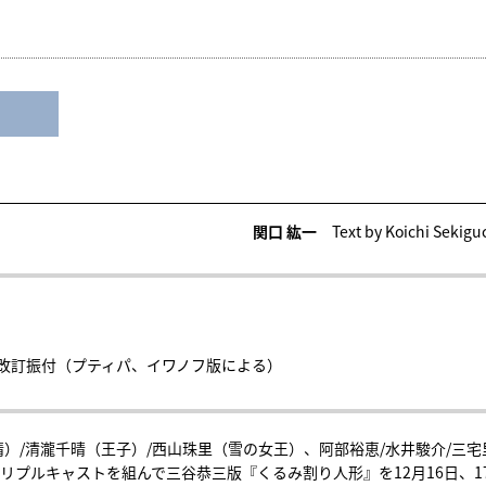
関口 紘一
Text by Koichi Sekigu
改訂振付（プティパ、イワノフ版による）
）/清瀧千晴（王子）/西山珠里（雪の女王）、阿部裕恵/水井駿介/三宅
リプルキャストを組んで三谷恭三版『くるみ割り人形』を12月16日、1