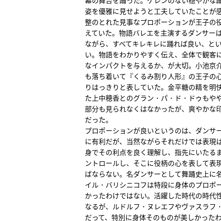
姿を優雅に見せようと工夫していたことが
整のとれた見事なプロポーションが王子の
えていた。物語バレエを主演するダンサー
ながら、すべてキレキレに踊れば良い、と
い。物語をわかりやすく伝え、全体で観客
なインパクトを与えるか、が大切。小池京
も落ち着いて『くるみ割り人形』の王子の
りはっきりと表していた。金平糖の精を明
た上中穂香とのグラン・パ・ド・ドゥもや
部分も見られなくはなかったが、爽やかな
だった。
プロポーションが良いというのは、ダンサ
に有利だが、当然ながらそれだけでは表現
身でその利点を良く理解し、指先にいたる
ントロールし、そこに役柄の心を表して表
ばならない。名ダンサーとして舞踊史上に
イル・バリシニコフは特段に身体のプロポ
かったわけではない。活躍した時代の時代
なるが、ルドルフ・ヌレエフやヴァスラフ
だって、特別に身体そのものが美しかった