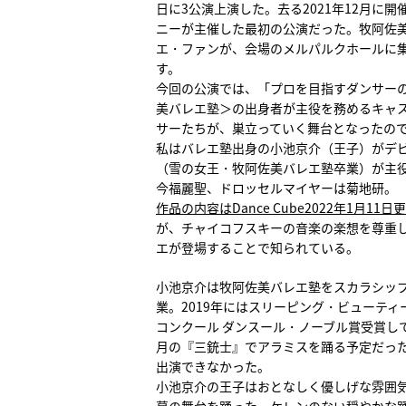
日に3公演上演した。去る2021年12月
ニーが主催した最初の公演だった。牧阿佐
エ・ファンが、会場のメルパルクホールに
す。
今回の公演では、「プロを目指すダンサー
美バレエ塾＞の出身者が主役を務めるキャ
サーたちが、巣立っていく舞台となったの
私はバレエ塾出身の小池京介（王子）がデ
（雪の女王・牧阿佐美バレエ塾卒業）が主役を
今福麗聖、ドロッセルマイヤーは菊地研。
作品の内容はDance Cube2022年1月
が、チャイコフスキーの音楽の楽想を尊重し
エが登場することで知られている。
小池京介は牧阿佐美バレエ塾をスカラシッ
業。2019年にはスリーピング・ビューティ
コンクール ダンスール・ノーブル賞受賞し
月の『三銃士』でアラミスを踊る予定だっ
出演できなかった。
小池京介の王子はおとなしく優しげな雰囲
幕の舞台を踊った。ケレンのない穏やかな