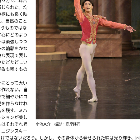
感じられた。均
役柄にも良く映
は、当然のこと
いうものではな
に心にどのよう
介は緊張しつつ
心の輪郭をかな
快な表現で表し
やたどたどしい
印象も残すもの
ーにとって大い
は作れない。自
まで細やかにコ
現を作らなけれ
名を残す、ミハ
ーションが美し
性はそれぞれ異
小池京介 撮影：鹿摩隆司
・ニジンスキー
わけではないだろう。しかし、その身体から発せられた魂は光り輝き、同