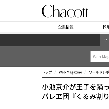
企業情報
採
ワ
トップ
Web Magazine
ワールドレ
小池京介が王子を踊
バレヱ団『くるみ割