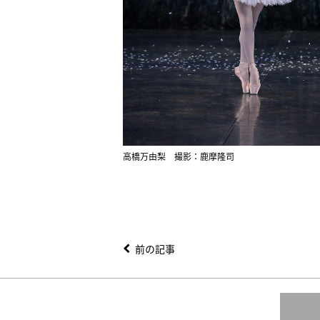
高橋万由梨 撮影：鹿摩隆司
前の記事