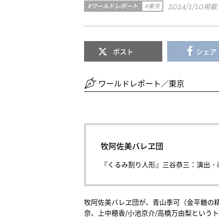
2024/1/10
ワールドレポート
東京
掲載
ポスト
シェア
ワールドレポート／東京
牧阿佐美バレヱ団
『くるみ割り人形』三谷恭三：演出・
牧阿佐美バレヱ団が、青山季可（金平糖の精
奈、上中穂香/小池京介/高橋万由梨というト