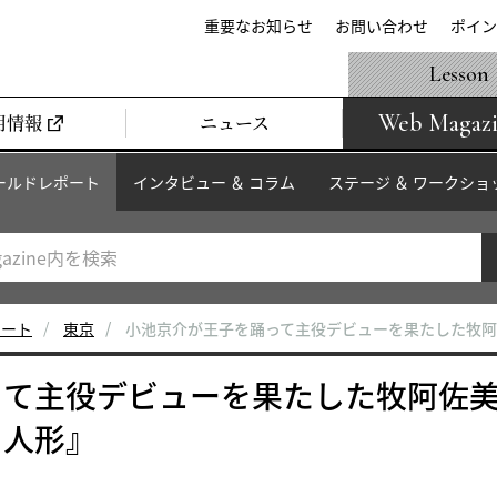
重要なお知らせ
お問い合わせ
ポイン
Lesson
Web Magaz
用情報
ニュース
ールドレポート
インタビュー ＆ コラム
ステージ ＆ ワークショ
ポート
東京
小池京介が王子を踊って主役デビューを果たした牧
って主役デビューを果たした牧阿佐
り人形』