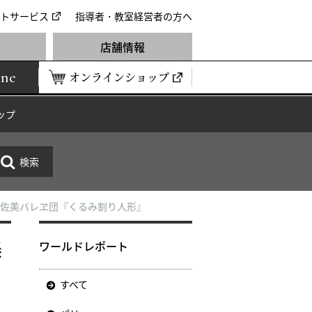
トサービス
指導者・教室経営者の方へ
店舗情報
ine
オンラインショップ
ップ
阿佐美バレヱ団『くるみ割り人形』
美
ワールドレポート
すべて