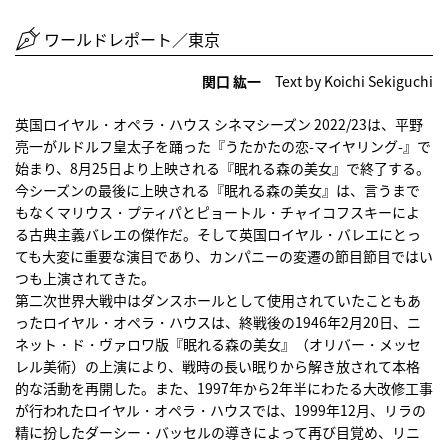
ワールドレポート／東京
関口 紘一
Text by Koichi Sekiguchi
英国ロイヤル・オペラ・ハウス シネマシーズン 2022/23は、平野
亮一がルドルフ皇太子を踊った『うたかたの恋-マイヤリング-』で
始まり、8月25日より上映される『眠れる森の美女』で終了する。
今シーズンの最後に上映される『眠れる森の美女』は、言うまで
もなくマリウス・プティパとピョートル・チャイコフスキーによ
る古典主義バレエの傑作だ。そして英国ロイヤル・バレエにとっ
ても大変に重要な演目であり、カンパニーの変遷の節目節目ではい
つも上演されてきた。
第二次世界大戦中はダンスホールとして使用されていたこともあ
ったロイヤル・オペラ・ハウスは、終戦後の1946年2月20日、ニ
ネット・ド・ヴァロワ版『眠れる森の美女』（オリバー・メッセ
レル美術）の上演により、戦時の長い眠りから解き放されて本格
的な活動を再開した。また、1997年から2年半にわたる大改修工事
が行われたロイヤル・オペラ・ハウスでは、1999年12月、リラの
精に扮したダーシー・バッセルの導きによって再び目覚め、リニ