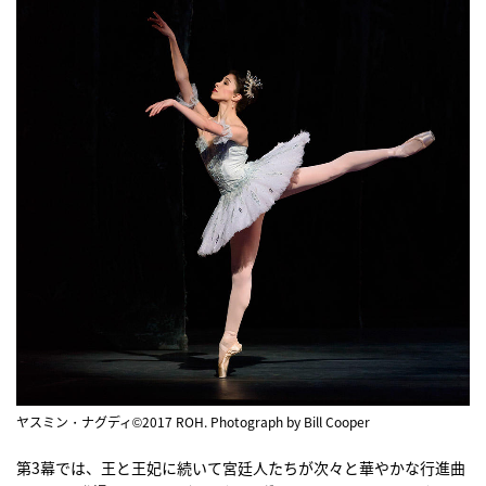
ヤスミン・ナグディ©2017 ROH. Photograph by Bill Cooper
第3幕では、王と王妃に続いて宮廷人たちが次々と華やかな行進曲