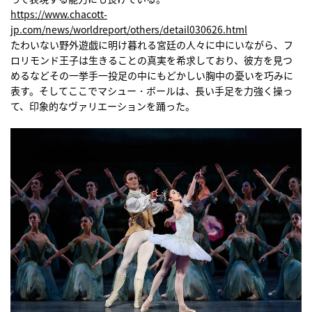
https://www.chacott-
jp.com/news/worldreport/others/detail030626.html
たわいない野外遊戯に明け暮れる宮廷の人々に中にいながら、フ
ロリモンド王子は生きることの真実を希求しており、彼方を見つ
めるなどその一挙手一投足の中にもどかしい胸中の憂いを巧みに
表す。そしてここでマシュー・ボールは、長い手足を力強く操っ
て、印象的なヴァリエーションを踊った。