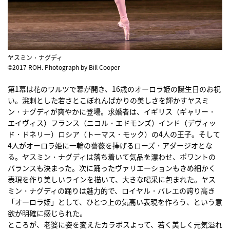
ヤスミン・ナグディ
©2017 ROH. Photograph by Bill Cooper
第1幕は花のワルツで幕が開き、16歳のオーロラ姫の誕生日のお祝
い。溌剌とした若さとこぼれんばかりの美しさを輝かすヤスミ
ン・ナグディが爽やかに登場。求婚者は、イギリス（ギャリー・
エイヴィス）フランス（ニコル・エドモンズ）インド（デヴィッ
ド・ドネリー）ロシア（トーマス・モック）の4人の王子。そして
4人がオーロラ姫に一輪の薔薇を捧げるローズ・アダージオとな
る。ヤスミン・ナグディは落ち着いて気品を漂わせ、ポワントの
バランスも決まった。次に踊ったヴァリエーションもきめ細かく
表現を作り美しいラインを描いて、大きな喝采に包まれた。ヤス
ミン・ナグディの踊りは魅力的で、ロイヤル・バレエの誇り高き
「オーロラ姫」として、ひとつ上の気高い表現を作ろう、という意
欲が明確に感じられた。
ところが、老婆に姿を変えたカラボスよって、若く美しく元気溢れ