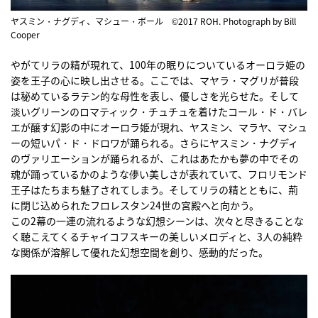
ヤスミン・ナグディ、マシュー・ボール ©2017 ROH. Photograph by Bill
Cooper
やがてリラの精が現れて、100年の眠りについているオーロラ姫の
姿を王子の心に映し出させる。ここでは、マヤラ・マグリが普段
は秘めているラテン的な母性を表し、優しさを光らせた。そして
淡いグリーンのロマティック・チュチュを着けたコール・ド・バレ
エが醸す幻影の中にオーロラ姫が現れ、ヤスミン、マラヤ、マシュ
ーの短いパ・ド・ドロワが踊られる。さらにヤスミン・ナグディ
のヴァリエーションが踊られるが、これはあたかも夢の中でその
魂が踊っているかのような儚い美しさが表れていて、フロリモンド
王子はたちまち魅了されてしまう。そしてリラの精とともに、荊
に閉じ込められたフロレスタン24世の宮殿へと向かう。
この2幕の一連の流れるような幻想シーンは、次々と尽きることな
く聴こえてくるチャイコフスキーの美しいメロディと、3人の純粋
な関係が溶解して優れた幻想空間を創り、感動的だった。