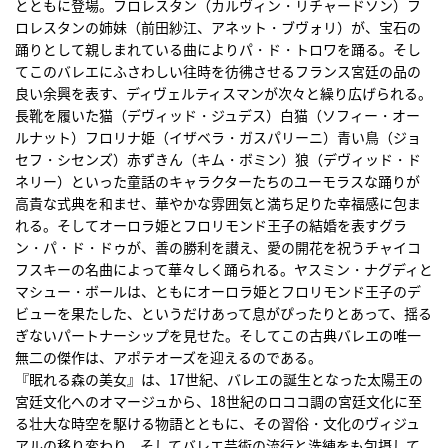
とともに登場。フロレスタン（カルヴィン・リチャードソン）フ
ロレスタンの姉妹（前田紗江、アネット・ブヴォリ）が、宝石の
踊りとして親しまれている曲によりパ・ド・トロワを踊る。そし
てこのバレエにふさわしい往時を彷彿させるフランス宮廷の品の
良い余興を表す、ディヴェルティスマンが次々と繰り広げられる。
長靴を履いた猫（デヴィッド・ジュデス）白猫（ソフィー・オー
ルナット）フロリナ姫（イザベラ・ガスパリーニ）青い鳥（ジョ
セフ・シセンズ）赤ずきん（キム・ボミン）狼（デヴィッド・ド
ネリー）といった童話のキャラクターたちのユーモラスな踊りが
高貴な式典を和ませ、華やかな雰囲気と満ち足りた幸福感に包ま
れる。そしてオーロラ姫とフロリモンド王子の結婚を表すグラ
ン・パ・ド・ドゥが、善の勝利を讃え、愛の開花を祝うチャイコ
フスキーの名曲によって華々しく踊られる。ヤスミン・ナグディと
マシュー・ボールは、ともにオーロラ姫とフロリモンド王子のデ
ビューを果たした、というだけあって息がぴったりとあって、揺る
ぎないパートナーシップを見せた。そしてこの古典バレエの唯一
無二の傑作は、アポテオーズを迎えるのである。
『眠れる森の美女』は、17世紀、バレエの誕生となった太陽王の
宮廷文化へのオマージュから、18世紀のロココ調の宮廷文化に至
る壮大な時空を駆ける物語とともに、その習俗・文化のヴィジュ
アルの移り変わり、そしてバレエ芸術の流行と洗練をも包摂して