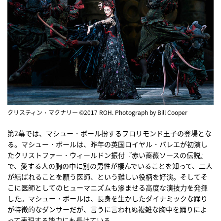
クリスティン・マクナリー ©2017 ROH. Photograph by Bill Cooper
第2幕では、マシュー・ボール扮するフロリモンド王子の登場とな
る。マシュー・ボールは、昨年の英国ロイヤル・バレエが初演し
たクリストファー・ウィールドン振付『赤い薔薇ソースの伝説』
で、愛する人の胸の中に別の男性が棲んでいることを知って、二人
が結ばれることを願う医師、という難しい役柄を好演。そしてそ
こに医師としてのヒューマニズムも滲ませる高度な演技力を発揮
した。マシュー・ボールは、長身を生かしたダイナミックな踊り
が特徴的なダンサーだが、言うに言われぬ複雑な胸中を踊りによ
って表現する能力にも長けている。