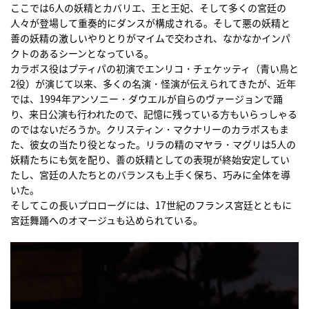
ここでは6人の妖精とカバリエ、王と王妃、そして多くの宮廷の
人々が登場して重奏的にダンスが構成される。そして悪の妖精と
善の妖精の激しいやりとりがマイムで交わされ、なかなかインパ
クトのあるシーンとなっている。
カラボス役はプティパの初演でエンリコ・チェケッティ（青い鳥と
2役）が演じて以来、多くの名演・怪演が伝えられてきたが、近年
では、1994年アンソニー・ダウエルが自らのヴァージョンで踊
り、来日公演も行われたので、記憶に残っている方もいらっしゃる
のではないだろうか。クリスティン・マクナリーのカラボスもま
た、彼女の当たり役となった。リラの精のマヤラ・マグリは5人の
妖精たちにも気を配り、善の妖精としての表現が終始安定してい
たし、宮廷の人たちとのバランスも上手く保ち、巧みに全体を導
いた。
そしてこの長いプロローグには、17世紀のフランス宮廷とともに
宮廷舞踊へのオマージュも込められている。