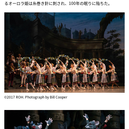
るオーロラ姫は糸巻き針に刺され、100年の眠りに陥ちた。
©2017 ROH. Photograph by Bill Cooper