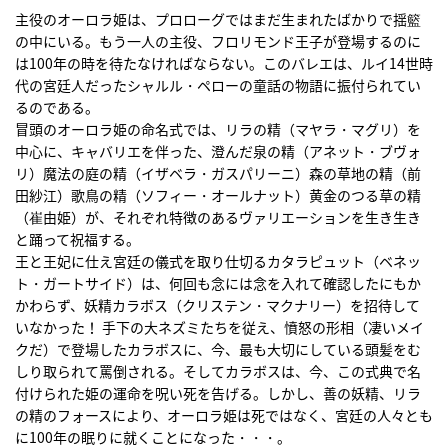
主役のオーロラ姫は、プロローグではまだ生まれたばかりで揺籃
の中にいる。もう一人の主役、フロリモンド王子が登場するのに
は100年の時を待たなければならない。このバレエは、ルイ14世時
代の宮廷人だったシャルル・ペローの童話の物語に振付られてい
るのである。
冒頭のオーロラ姫の命名式では、リラの精（マヤラ・マグリ）を
中心に、キャバリエを伴った、澄んだ泉の精（アネット・ブヴォ
リ）魔法の庭の精（イザベラ・ガスパリーニ）森の草地の精（前
田紗江）歌鳥の精（ソフィー・オールナット）黄金のつる草の精
（崔由姫）が、それぞれ特徴のあるヴァリエーションを生き生き
と踊って祝福する。
王と王妃に仕え宮廷の儀式を取り仕切るカタラピュット（ベネッ
ト・ガートサイド）は、何回も念には念を入れて確認したにもか
かわらず、妖精カラボス（クリステン・マクナリー）を招待して
いなかった！ 手下の大ネズミたちを従え、憤怒の形相（凄いメイ
クだ）で登場したカラボスに、今、最も大切にしている頭髪をむ
しり取られて罵倒される。そしてカラボスは、今、この式典で名
付けられた姫の運命を呪い死を告げる。しかし、善の妖精、リラ
の精のフォースにより、オーロラ姫は死ではなく、宮廷の人々とも
に100年の眠りに就くことになった・・・。