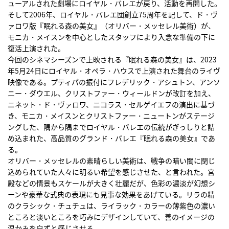
ューアルされた劇場にロイヤル・バレエが戻り、活動を再開した。
そして2006年、ロイヤル・バレエ団創立75周年を記して、ド・ヴ
ァロワ版『眠れる森の美女』（オリバー・メッセレル美術）が、
モニカ・メイスンを中心としたスタッフにより入念な準備の下に
復活上演された。
今回のシネマシーズンで上映される『眠れる森の美女』は、2023
年5月24日にロイヤル・オペラ・ハウスで上演された舞台のライヴ
映像である。プティパの振付にフレデリック・アシュトン、アンソ
ニー・ダウエル、クリストファー・ウィールドンが改訂を加え、
ニネット・ド・ヴァロワ、ニコラス・セルゲイエフの演出に基づ
き、モニカ・メイスンとクリストファー・ニュートンがステージ
ングした、隅から隅までロイヤル・バレエの伝統がぎっしりと詰
め込まれた、高品質のグランド・バレエ『眠れる森の美女』であ
る。
オリバー・メッセレルの素晴らしい美術は、戦争の暗い闇に閉じ
込められていた人々に明るい希望を感じさせた、と言われた。宮
殿などの情景もスケールが大きく壮麗だが、色彩の濃淡が幻想シ
ーンや豪華な式典の表現にも見事な効果をあげている。リラの精
のクラシック・チュチュは、ライラック・カラーの薄紫色の濃い
ところと淡いところを巧みにデザインしていて、善のイメージの
温かみを自ずと感じさせる。