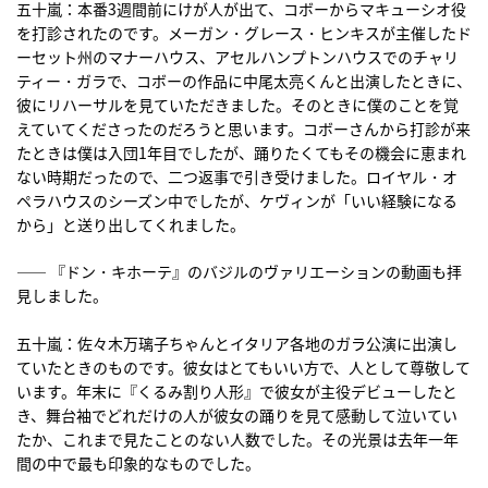
五十嵐：本番3週間前にけが人が出て、コボーからマキューシオ役
を打診されたのです。メーガン・グレース・ヒンキスが主催したド
ーセット州のマナーハウス、アセルハンプトンハウスでのチャリ
ティー・ガラで、コボーの作品に中尾太亮くんと出演したときに、
彼にリハーサルを見ていただきました。そのときに僕のことを覚
えていてくださったのだろうと思います。コボーさんから打診が来
たときは僕は入団1年目でしたが、踊りたくてもその機会に恵まれ
ない時期だったので、二つ返事で引き受けました。ロイヤル・オ
ペラハウスのシーズン中でしたが、ケヴィンが「いい経験になる
から」と送り出してくれました。
―― 『ドン・キホーテ』のバジルのヴァリエーションの動画も拝
見しました。
五十嵐：佐々木万璃子ちゃんとイタリア各地のガラ公演に出演し
ていたときのものです。彼女はとてもいい方で、人として尊敬して
います。年末に『くるみ割り人形』で彼女が主役デビューしたと
き、舞台袖でどれだけの人が彼女の踊りを見て感動して泣いてい
たか、これまで見たことのない人数でした。その光景は去年一年
間の中で最も印象的なものでした。