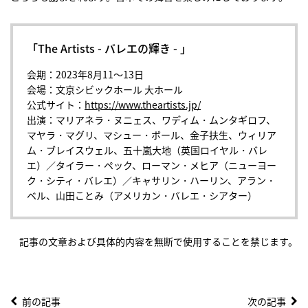
「The Artists - バレエの輝き - 」
会期：2023年8月11〜13日
会場：文京シビックホール 大ホール
公式サイト：
https://www.theartists.jp/
出演：マリアネラ・ヌニェス、ワディム・ムンタギロフ、
マヤラ・マグリ、マシュー・ボール、金子扶生、ウィリア
ム・ブレイスウェル、五十嵐大地（英国ロイヤル・バレ
エ）／タイラー・ペック、ローマン・メヒア（ニューヨー
ク・シティ・バレエ）／キャサリン・ハーリン、アラン・
ベル、山田ことみ（アメリカン・バレエ・シアター）
記事の文章および具体的内容を無断で使用することを禁じます。
前の記事
次の記事