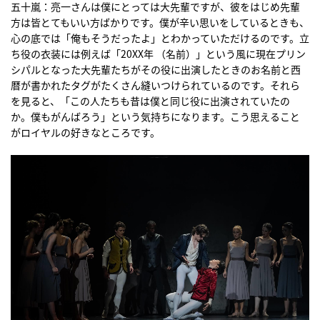
五十嵐：亮一さんは僕にとっては大先輩ですが、彼をはじめ先輩
方は皆とてもいい方ばかりです。僕が辛い思いをしているときも、
心の底では「俺もそうだったよ」とわかっていただけるのです。立
ち役の衣装には例えば「20XX年 （名前）」という風に現在プリン
シパルとなった大先輩たちがその役に出演したときのお名前と西
暦が書かれたタグがたくさん縫いつけられているのです。それら
を見ると、「この人たちも昔は僕と同じ役に出演されていたの
か。僕もがんばろう」という気持ちになります。こう思えること
がロイヤルの好きなところです。