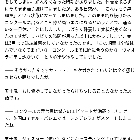
をしてしまい、踊れなくなった時期がありました。休養を取らず
にそのまま踊り続けていましたが、ある日突然、「これはもう無
理だ」という状態になってしまいました。このまま踊り続けたら
コンクールに出るときも膝が痛いままになるということで、踊る
のを一旦休むことにしました。しばらく静養して症状が良くなっ
たのですが、リハビリの時間が思った以上にかかってしまい、実
は3月まで跳ぶ練習をしていなかったのです。「この期間は全然跳
んでいなくてまずいな。コンクールまでに間に合うのかな。ヴィオ
ラに申し訳ないな」と内心冷や冷やしていました。
―― そうだったんですか・・・! おケガされていたとは全く感じ
させない踊りでしたが。
五十嵐：もし優勝していなかったら打ち明けることのなかった裏
話です。
―― コンクールの舞台裏は驚きのエピソードが満載でした。さ
て、英国ロイヤル・バレエでは『シンデレラ』がスタートしまし
たね。
五十嵐：ジェスター（道化）などにキャスティングされています。