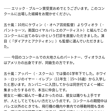
―― エリック・ブルーン賞受賞おめでとうございます。このコン
クールに出場した経緯をお聞かせください。
五十嵐：10月にケヴィン（・オヘア芸術監督）よりヴィオラ（・
パントゥーソ。英国ロイヤルバレエのアーティスト）と組んでこの
コンクールに出てみないかという打診を直接いただきました。演
目（『ダイアナとアクティオン』）も監督に選んでいただきまし
た。
―― 今回のコンクールでの大地さんのパートナー、ヴィオラさん
はアメリカの出身ですが、同級生の方ですか。
五十嵐：アッパー（・スクール）では僕の1学年下でした。ホワイ
ト・ロッジのイヤー・イレブン（11年生：15〜16歳）から入学し
たと思います。カンパニーに入団してからは同世代でよく一緒に
集まったりするので、本当に仲良しです。
彼女と一緒に組んで一番よかったのは、彼女は踊りも上手です
が、人としてとてもいい方だという点です。コンクールの期間中は
バレエ以外のときでも、飛行機の機内や車内での移動時間も含め