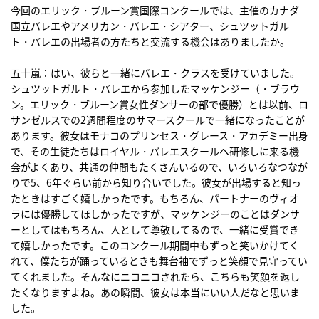
今回のエリック・ブルーン賞国際コンクールでは、主催のカナダ
国立バレエやアメリカン・バレエ・シアター、シュツットガル
ト・バレエの出場者の方たちと交流する機会はありましたか。
五十嵐：はい、彼らと一緒にバレエ・クラスを受けていました。
シュツットガルト・バレエから参加したマッケンジー（・ブラウ
ン。エリック・ブルーン賞女性ダンサーの部で優勝）とは以前、ロ
サンゼルスでの2週間程度のサマースクールで一緒になったことが
あります。彼女はモナコのプリンセス・グレース・アカデミー出身
で、その生徒たちはロイヤル・バレエスクールへ研修しに来る機
会がよくあり、共通の仲間もたくさんいるので、いろいろなつなが
りで5、6年ぐらい前から知り合いでした。彼女が出場すると知っ
たときはすごく嬉しかったです。もちろん、パートナーのヴィオ
ラには優勝してほしかったですが、マッケンジーのことはダンサ
ーとしてはもちろん、人として尊敬してるので、一緒に受賞でき
て嬉しかったです。このコンクール期間中もずっと笑いかけてく
れて、僕たちが踊っているときも舞台袖でずっと笑顔で見守ってい
てくれました。そんなにニコニコされたら、こちらも笑顔を返し
たくなりますよね。あの瞬間、彼女は本当にいい人だなと思いま
した。