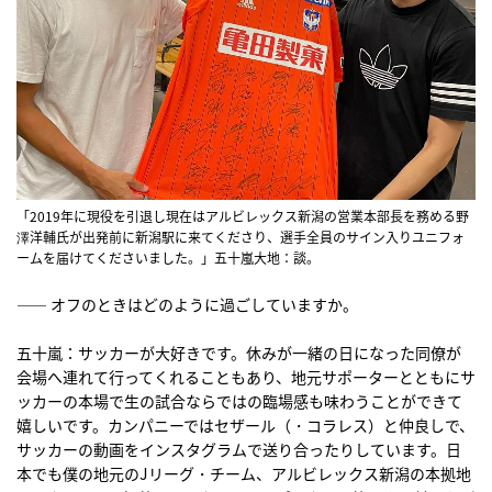
「2019年に現役を引退し現在はアルビレックス新潟の営業本部長を務める野
澤洋輔氏が出発前に新潟駅に来てくださり、選手全員のサイン入りユニフォ
ームを届けてくださいました。」五十嵐大地：談。
―― オフのときはどのように過ごしていますか。
五十嵐：サッカーが大好きです。休みが一緒の日になった同僚が
会場へ連れて行ってくれることもあり、地元サポーターとともにサ
ッカーの本場で生の試合ならではの臨場感も味わうことができて
嬉しいです。カンパニーではセザール（・コラレス）と仲良しで、
サッカーの動画をインスタグラムで送り合ったりしています。日
本でも僕の地元のJリーグ・チーム、アルビレックス新潟の本拠地