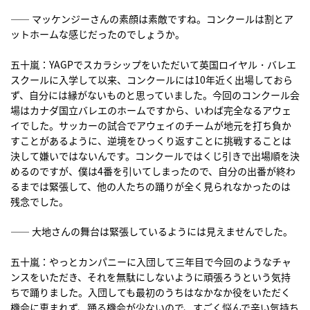
―― マッケンジーさんの素顔は素敵ですね。コンクールは割とア
ットホームな感じだったのでしょうか。
五十嵐：YAGPでスカラシップをいただいて英国ロイヤル・バレエ
スクールに入学して以来、コンクールには10年近く出場しておら
ず、自分には縁がないものと思っていました。今回のコンクール会
場はカナダ国立バレエのホームですから、いわば完全なるアウェ
イでした。サッカーの試合でアウェイのチームが地元を打ち負か
すことがあるように、逆境をひっくり返すことに挑戦することは
決して嫌いではないんです。コンクールではくじ引きで出場順を決
めるのですが、僕は4番を引いてしまったので、自分の出番が終わ
るまでは緊張して、他の人たちの踊りが全く見られなかったのは
残念でした。
―― 大地さんの舞台は緊張しているようには見えませんでした。
五十嵐：やっとカンパニーに入団して三年目で今回のようなチャ
ンスをいただき、それを無駄にしないように頑張ろうという気持
ちで踊りました。入団しても最初のうちはなかなか役をいただく
機会に恵まれず、踊る機会が少ないので、すごく悩んで辛い気持ち