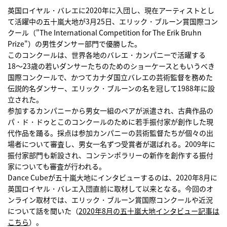
英国ロイヤル・バレエに2020年に入団し、現在アーティストとし
て活躍中の五十嵐大地が3月25日、エリック・ブルーン賞国際コン
クール（"The International Competition for The Erik Bruhn
Prize"）の男性ダンサー部門で優勝した。
このコンクールは、世界各地のバレエ・カンパニーで活躍する
18〜23歳の若いダンサーたちのためのショーケースともいうべき
国際コンクールで、かつてカナダ国立バレエの芸術監督を務めた
伝説的名ダンサー、エリック・ブルーンの名を冠して1988年に設
立された。
参加するカンパニーから男女一組のペアが派遣され、古典作品の
パ・ド・ドゥとこのコンクールのために若手振付家が創作した現
代作品を踊る。採点は参加カンパニーの芸術監督たちが個々の出
場者について審査し、男女一名ずつ受賞者が選ばれる。2009年に
振付家部門も新設され、コンテンポラリーの新作を創作する振付
家についても審査が行われる。
Dance Cubeが五十嵐大地にインタビューするのは、2020年8月に
英国ロイヤル・バレエ入団直前に取材して以来となる。今回のオ
ンライン取材では、エリック・ブルーン賞国際コンクールや近況
について話を聞いた（
2020年8月の五十嵐大地インタビュー記事は
こちら
）。