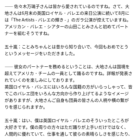
―― 佐々木万璃子さんは皆から愛されているのですね。さて、大
地さんは6月末の英国ロイヤル・バレエの来日公演に続いて8月に
は「The Artists - バレエの輝き - 」のガラ公演が控えていますね。
アメリカン・バレエ・シアターの山田ことみさんと初めてパート
ナーを組むそうですね。
五十嵐：ことみちゃんとは昔から知り合いで、今回もおめでとう
というメッセージをいただきました。
―― 彼女のパートナーを務めるということは、大地さんは国境を
超えてアメリカ・チームの一員として踊るのですね。詳報が発表さ
れていくのを楽しみにしております。
英国ロイヤル・バレエにはいろんな国籍の方がいらっしゃって、皆
でこのバレエ団をいろんな方向から作り上げてるようなイメージ
がありますが、大地さんご自身も団員の皆さんの人柄や横の繋が
りを感じられますか。
五十嵐：はい、僕は英国ロイヤル・バレエのそういったところが
大好きです。僕の周りの方々はただ踊りが上手いだけではなく、
人間的に優れていて、仕事を通して彼らの素晴らしさを感じたり、