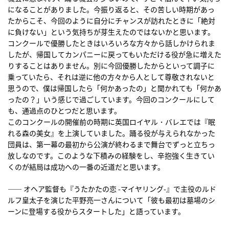
になることがありました。今振り返ると、その苦しい時期があっ
たからこそ、今回のように自分にチャンスが訪れたときに「絶対
に負けない」という気持ちが芽生えたのではないかと思います。
コンクールで優勝したときはいろいろな方々から話しかけられま
したが、帰国してカンパニーに戻ってもいただける役が急に増えた
りすることはありません。別に今回優勝したからといって調子に
乗っていたら、それは逆に他の方々から人として尊敬されないと
思うので、僕は帰国したら「何かあったの」と聞かれても「何かあ
ったの？」いう感じで過ごしています。今回のコンクールにして
も、通過点のひとつだと思います。
このコンクールの開催前の時期に英国ロイヤル・バレエでは『眠
れる森の美女』を上演していました。踊る役が与えられなかった
団員は、第一幕の最初から公演が終わるまで舞台でずっと立ちっ
放しなのです。このような下積みの経験をし、辛抱強く生きてい
くのが結局は成功への一番の近道だと思います。
―― オヘア監督も『うたかたの恋 -マイヤリング-』で主役のルド
ルフ皇太子を演じた平野亮一さんについて「彼も最初は墓場のシ
ーンに登場する役からスタートした」と語っています。