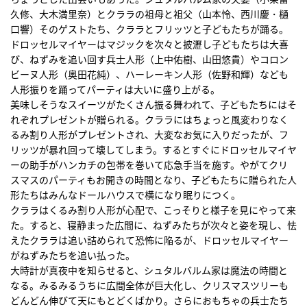
久修、大木満里奈）とクララの祖母と祖父（山本怜、西川慶・樋
口響）そのゲストたち、クララとフリッツと子どもたちが踊る。
ドロッセルマイヤーはマジックを次々と披瀝し子どもたちは大喜
び、ねずみを追い回す兵士人形（上中佑樹、山田悠貴）やコロン
ビーヌ人形（奥田花純）、ハーレーキン人形（佐野和輝）なども
人形振りを踊ってパーティは大いに盛り上がる。
美味しそうなスイーツがたくさん振る舞われて、子どもたちにはそ
れぞれプレゼントが贈られる。クララにはちょっと風変わりなく
るみ割り人形がプレゼントされ、大変なお気に入りだったが、フ
リッツが暴れ回って壊してしまう。するとすぐにドロッセルマイヤ
ーの助手がハンカチの包帯を巻いて応急手当を施す。やがてクリ
スマスのパーティもお開きの時間となり、子どもたちに贈られた人
形たちはみんなドールハウスで横になり眠りにつく。
クララはくるみ割り人形が心配で、こっそりと様子を見にやって来
た。すると、寝静まった広間に、ねずみたちが次々と姿を現し、怯
えたクララは追い詰められて恐怖に陥るが、ドロッセルマイヤー
がねずみたちを追い払った。
大時計が真夜中を知らせると、シュタルバルム家は魔法の時間と
なる。みるみるうちに広間全体が巨大化し、クリスマスツリーも
どんどん伸びて天にもとどくばかり。さらにおもちゃの兵士たち