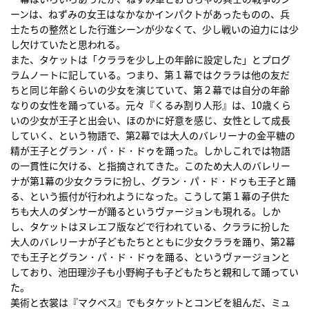
ーンは、ねずみの女王はなかなかインパクトがあったものの、兵
士たちの整然とした行進シーンが少なくて、少し戦いの迫力には少
し欠けていたと思われる。
また、タケットは「クララを少し上の年齢に設定した」とプログ
ラムノートに記している。つまり、第１幕ではクララは他の友だ
ちと同じ年齢くらいの少女を演じていて、第２幕では自分の年齢
なりの女性を踊っている。元々『くるみ割り人形』は、10歳くら
いの少女が王子と出会い、ほのかに好意を感じ、女性として成長
していく、という物語で、第2幕では大人のバレリーナの金平糖の
精が王子とグラン・パ・ド・ドゥを踊った。しかしこれでは物語
の一貫性に欠ける、と指摘されてきた。このため大人のバレリー
ナが第1幕の少女クララに扮し、グラン・パ・ド・ドゥも王子と踊
る、という振付が行われようになった。こうして第１幕の子供た
ちも大人のダンサーが踊るというヴァージョンも現れる。しか
し、タケットはヌレエフ版などで行われている、クララに扮した
大人のバレリーナが子どもたちとともに少女クララを踊り、第2幕
でも王子とグラン・パ・ド・ドゥを踊る、というヴァージョンと
しており、池田理沙子も小野絢子も子どもたちと親和して踊ってい
た。
美術と衣裳は『マクベス』でもタケットとコンビを組んだ、ミュ