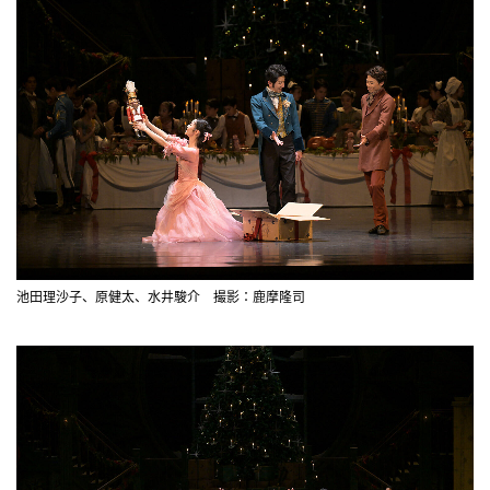
池田理沙子、原健太、水井駿介 撮影：鹿摩隆司