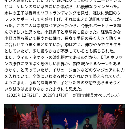
インを尊重した、というが、確かにクララのヴァリエーションな
どは、ケレンのない落ち着いた素晴らしい優雅なラインだった。
水井の王子は得意のソフトランディングを見せ、軽快に池田のク
ララをサポートしてを盛り上げ、それに応えた池田もすばらしか
った。この二人は素敵なペアだったから、今後もパートナーを組
んでほしいと思った。小野絢子と李明賢も良かった。経験豊かな
小野は落ち着いて細やかに踊り、長身で手足の長く大きく動く李
に合わせてうまくまとめていた。李は若く、伸びやかで生き生き
としていたが、少し細やかさが不足しているとも感じられた。
また、ウィル・タケットの演出振付であるのだから、E.T.A,ホフマ
ンの原作にある暗く恐ろしい世界が、顔を覗かせるシーンもある
のかな、と思っていたが、イリュージョンなどのヴィジュアルに力
を入れていて、全体にいわゆる付きのきれいさで整えられていた
ように思え、心理的な驚きで、子どもたちの空想を膨らまそうと
いう試みはあまりなかったようにも思えた。
（2025年12月21日、2026年1月3日 新国立劇場 オペラパレス）