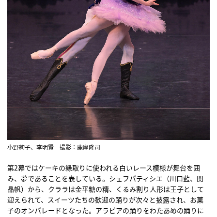
小野絢子、李明賢 撮影：鹿摩隆司
第2幕ではケーキの縁取りに使われる白いレース模様が舞台を囲
み、夢であることを表している。シェフパティシエ（川口藍、関
晶帆）から、クララは金平糖の精、くるみ割り人形は王子として
迎えられて、スイーツたちの歓迎の踊りが次々と披露され、お菓
子のオンパレードとなった。アラビアの踊りをわたあめの踊りに