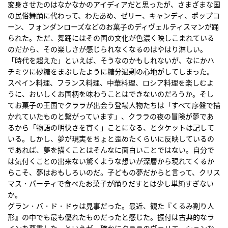
変身させたのはなかなかのアイディアだと思ったが、さまざまな国
の民俗舞踊に代わって、わたあめ、ゼリー、キャンディ、ポップコ
ーン、フォンダンローズなどのお菓子のディヴェルティスマンが踊
られた。ただ、舞踊にはその国の文化が色濃く映しこまれている
のだから、その楽しさが感じられなくなるのはやはり淋しい。
「時代を超えた」といえば、そうなのかもしれないが、なにかハ
チミツに砂糖をまぶしたように糖分過剰の心地がしてしまった。
スペイン料理、フランス料理、中華料理、ロシア料理を楽しむよ
うに、おいしくお国柄を味わうことはできないのだろうか。そし
てお菓子の王国でクララが出会う登場人物たちは「すべて序盤で描
かれていたものと繋がっています」、クララの夜の冒険が夢であ
るから「物語の明快さを貫く」ことになる、とタケットは記して
いる。しかし、夢が現実をちょと歪めたくらいに反映しているの
であれば、夢を描くことはそんなに面白いことではない。自分で
は気付くことの出来ない驚くような想いが深層から現れてくるか
らこそ、夢はおもしろいのだ。子どもの夢だからと言って、クリス
マス・パーティで食べたお菓子が踊りだすとは少し単純すぎない
か。
グラン・バ・ド・ドゥは見事だった。最近、観た『くるみ割り人
形』の中でも最も優れたものだったと感じた。振付は古典的なラ