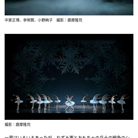
中家正博、李明賢、小野絢子 撮影：鹿摩隆司
撮影：鹿摩隆司
一幕はいろいろあったが、ねずみ軍とおもちゃの兵士の戦争のシ