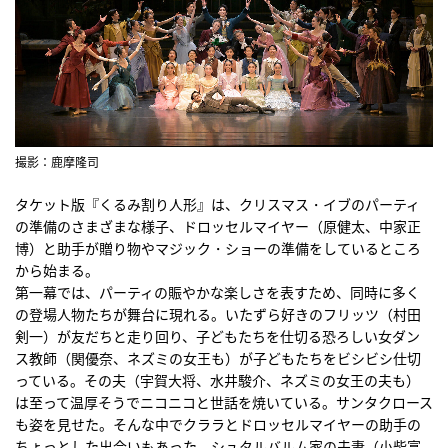
撮影：鹿摩隆司
タケット版『くるみ割り人形』は、クリスマス・イブのパーティ
の準備のさまざまな様子、ドロッセルマイヤー（原健太、中家正
博）と助手が贈り物やマジック・ショーの準備をしているところ
から始まる。
第一幕では、パーティの賑やかな楽しさを表すため、同時に多く
の登場人物たちが舞台に現れる。いたずら好きのフリッツ（村田
剣一）が友だちと走り回り、子どもたちを仕切る恐ろしい女ダン
ス教師（関優奈、ネズミの女王も）が子どもたちをビシビシ仕切
っている。その夫（宇賀大将、水井駿介、ネズミの女王の夫も）
は至って温厚そうでニコニコと世話を焼いている。サンタクロース
も姿を見せた。そんな中でクララとドロッセルマイヤーの助手の
ちょっとした出会いもあった。シュタルバルム家の夫妻（小柴富