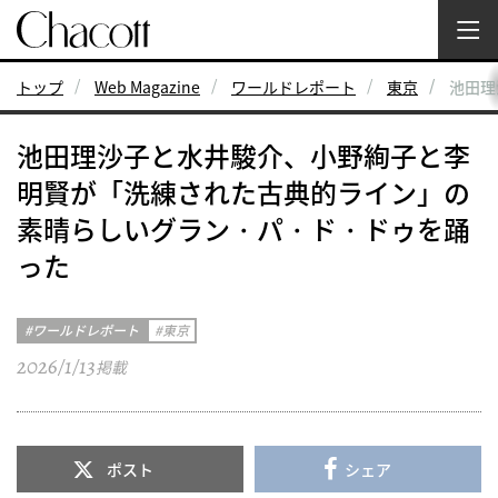
トップ
Web Magazine
ワールドレポート
東京
池田理
池田理沙子と水井駿介、小野絢子と李
明賢が「洗練された古典的ライン」の
素晴らしいグラン・パ・ド・ドゥを踊
った
ワールドレポート
東京
2026/1/13
掲載
ポスト
シェア