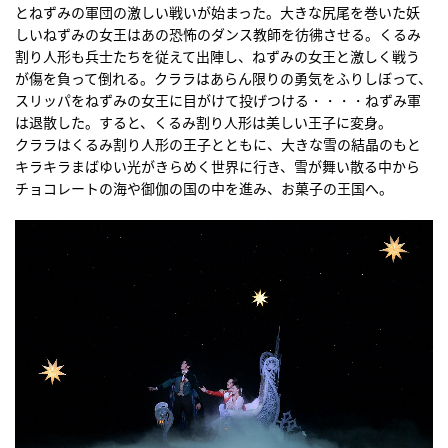
とねずみの軍団の激しい戦いが始まった。大きな尻尾を巻いた妖
しいねずみの女王はあの恐怖のダンス教師を彷彿させる。くるみ
割り人形も兵士たちを従えて出陣し、ねずみの女王と激しく戦う
が傷を負って倒れる。クララはあらん限りの勇気をふりしぼって、
スリッパをねずみの女王に目がけて投げつける・・・・ねずみ軍
は退散した。すると、くるみ割り人形は美しい王子に変身。
クララはくるみ割り人形の王子とともに、大きな雪の結晶のもと
キラキラまばゆい光がきらめく世界に行き、雪が舞い散る中から
チョコレートの海や御伽の国の中を進み、お菓子の王国へ。