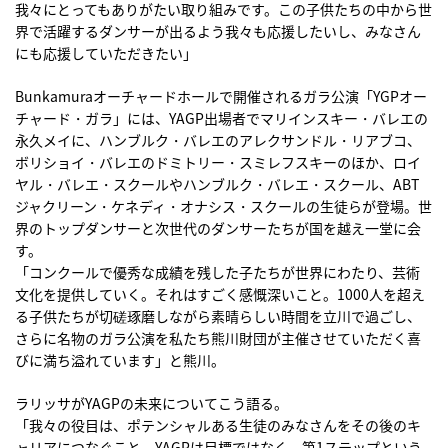
我々にとってもありがたい取り組みです。この子供たちの中から世
界で活躍するダンサーが出るよう我々も応援したいし、みなさん
にも応援していただきたい」
Bunkamuraオーチャードホールで開催されるガラ公演「YGPオー
チャード・ガラ」には、YAGP出場者でマリインスキー・バレエの
永久メイに、ハンブルク・バレエのアレクサンドル・リアブコ、
ボリショイ・バレエのドミトリー・スミレフスキーのほか、ロイ
ヤル・バレエ・スクールやハンブルク・バレエ・スクール、ABT
ジャクリーン・ケネディ・オナシス・スクールの生徒らが登場。世
界のトップダンサーと次世代のダンサーたちが国を越え一堂に会
す。
「コンクールで優秀な成績を残した子たちが世界にわたり、芸術
文化を提供していく。それはすごく感慨深いこと。1000人を超え
る子供たちが切磋琢磨しながら素晴らしい時間を立川で過ごし、
さらに名物のガラ公演を私たち熊川財団が主催させていただく喜
びに満ち溢れています」と熊川。
ラリッサがYAGPの未来についてこう語る。
「我々の役目は、ポテンシャルある生徒のみなさんをその後のキ
ャリアにつなぐこと。YAGPは目標ではなく、第1ステップという