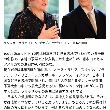
ラリッサ・サヴェリエフ、ゲナディ･サヴェリエフ © TACHIHI
Youth Grand Prix(YGP)は日本を含む世界各地で行われている予選
の名称で、各地の予選で上位入賞した生徒たちが、総本山である
アメリカでの決戦(YAGP)に進む。
現在YGPは北米255か所のほか、オーストラリア、スペイン、ブラ
ジル、フィリピン、シンガポール、フランス、イタリア、日本、韓
国など世界各地で開催され、毎回1万人を超えるダンサーが参加。
予選大会の中でも最大規模であり、高いレベルを誇るのがこの日
本大会だ。ラリッサがその理由と影響力を分析する。
「日本人の参加者のみなさんは、集中力と成長意欲がある。それ
が好成績につながっていると思っています。もちろんその影響は他
の国の方々にも及んでいます。例えるなら富士山のようなもの。日