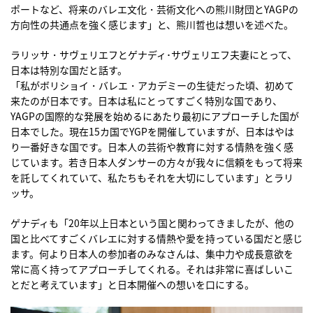
ポートなど、将来のバレエ文化・芸術文化への熊川財団とYAGPの
方向性の共通点を強く感じます」と、熊川哲也は想いを述べた。
ラリッサ・サヴェリエフとゲナディ･サヴェリエフ夫妻にとって、
日本は特別な国だと話す。
「私がボリショイ・バレエ・アカデミーの生徒だった頃、初めて
来たのが日本です。日本は私にとってすごく特別な国であり、
YAGPの国際的な発展を始めるにあたり最初にアプローチした国が
日本でした。現在15カ国でYGPを開催していますが、日本はやは
り一番好きな国です。日本人の芸術や教育に対する情熱を強く感
じています。若き日本人ダンサーの方々が我々に信頼をもって将来
を託してくれていて、私たちもそれを大切にしています」とラリ
ッサ。
ゲナディも「20年以上日本という国と関わってきましたが、他の
国と比べてすごくバレエに対する情熱や愛を持っている国だと感じ
ます。何より日本人の参加者のみなさんは、集中力や成長意欲を
常に高く持ってアプローチしてくれる。それは非常に喜ばしいこ
とだと考えています」と日本開催への想いを口にする。