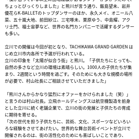
ちょっとびっくりしました」と熊川が言う通り、飯島望未、岩井
優花らK-BALLETのトップダンサーのほか、永久メイ、オニール八
菜、五十嵐大地、前田紗江、三宅啄未、栗原ゆう、中島耀、アク
リ士門、福士宙夢など、世界の名門カンパニーで活躍するダンサー
も多い。
立川での開催は今回が初となり、TACHIKAWA GRAND GARDEN は
じめ立川市内各所で予選が行われている。
立川の印象を「太陽が似合う街」と熊川。「子供たちにとっても、
自然の多さなど立川の環境は素晴らしい。1000人の子供たちが集
まり、2週間という時間を過ごす。そのためにも大きな規模の場所
が必要で、村山社長にご相談させていただきました」
「熊川さんからかなり猛烈にオファーをかけられました（笑）」
と言うのは村山社長。立飛ホールディングスは航空機製造を前身
とした立川に続く老舗企業で、立川の街の発展と子供たちの育成
に期待を寄せる。
「次の世代を担う子供たちに、芸術、文化、スポーツなどいろい
ろな経験をさせてあげたい。世界的な舞台芸術イベントが立川で
開催されるのは、街の活性化のためにも喜ばしいことであり、