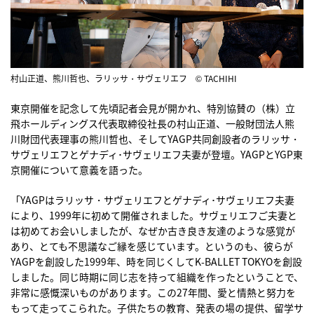
村山正道、熊川哲也、ラリッサ・サヴェリエフ © TACHIHI
東京開催を記念して先頃記者会見が開かれ、特別協賛の（株）立
飛ホールディングス代表取締役社長の村山正道、一般財団法人熊
川財団代表理事の熊川哲也、そしてYAGP共同創設者のラリッサ・
サヴェリエフとゲナディ･サヴェリエフ夫妻が登壇。YAGPとYGP東
京開催について意義を語った。
「YAGPはラリッサ・サヴェリエフとゲナディ･サヴェリエフ夫妻
により、1999年に初めて開催されました。サヴェリエフご夫妻と
は初めてお会いしましたが、なぜか古き良き友達のような感覚が
あり、とても不思議なご縁を感じています。というのも、彼らが
YAGPを創設した1999年、時を同じくしてK-BALLET TOKYOを創設
しました。同じ時期に同じ志を持って組織を作ったということで、
非常に感慨深いものがあります。この27年間、愛と情熱と努力を
もって走ってこられた。子供たちの教育、発表の場の提供、留学サ