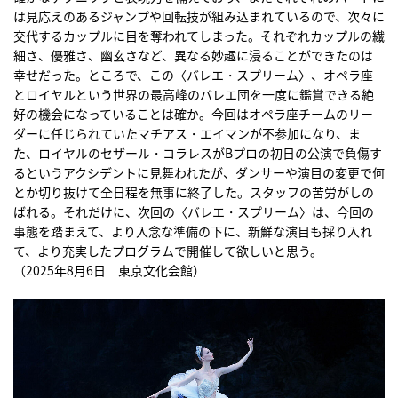
は見応えのあるジャンプや回転技が組み込まれているので、次々に
交代するカップルに目を奪われてしまった。それぞれカップルの繊
細さ、優雅さ、幽玄さなど、異なる妙趣に浸ることができたのは
幸せだった。ところで、この〈バレエ・スプリーム〉、オペラ座
とロイヤルという世界の最高峰のバレエ団を一度に鑑賞できる絶
好の機会になっていることは確か。今回はオペラ座チームのリー
ダーに任じられていたマチアス・エイマンが不参加になり、ま
た、ロイヤルのセザール・コラレスがBプロの初日の公演で負傷す
るというアクシデントに見舞われたが、ダンサーや演目の変更で何
とか切り抜けて全日程を無事に終了した。スタッフの苦労がしの
ばれる。それだけに、次回の〈バレエ・スプリーム〉は、今回の
事態を踏まえて、より入念な準備の下に、新鮮な演目も採り入れ
て、より充実したプログラムで開催して欲しいと思う。
（2025年8月6日 東京文化会館）