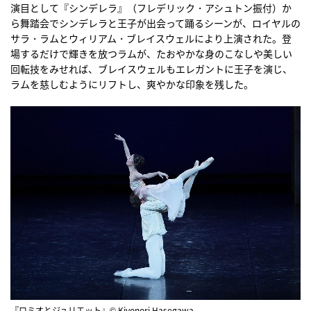
演目として『シンデレラ』（フレデリック・アシュトン振付）か
ら舞踏会でシンデレラと王子が出会って踊るシーンが、ロイヤルの
サラ・ラムとウィリアム・ブレイスウェルにより上演された。登
場するだけで輝きを放つラムが、たおやかな身のこなしや美しい
回転技をみせれば、ブレイスウェルもエレガントに王子を演じ、
ラムを慈しむようにリフトし、爽やかな印象を残した。
『ロミオとジュリエット』© Kiyonori Hasegawa