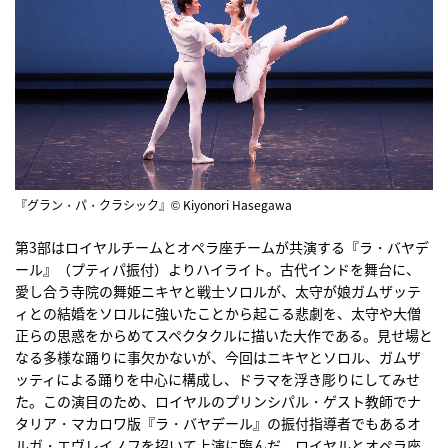
『グラン・パ・クラシック』© Kiyonori Hasegawa
第3部はロイヤルチームとオペラ座チームが共演する『ラ・バヤデ
ール』（プティパ振付）よりハイライト。古代インドを舞台に、
愛し合う寺院の舞姫ニキヤと戦士ソロルが、太守が娘ガムザッテ
ィとの結婚をソロルに強いたことから起こる悲劇を、太守や大僧
正らの思惑をからめてスペクタクルに描いた大作である。見せ場と
なる多様な踊りに事欠かないが、今回はニキヤとソロル、ガムザ
ッティによる踊りを中心に構成し、ドラマを浮き彫りにしてみせ
た。この演目のため、ロイヤルのプリンシパル・ゲスト教師でナ
タリア・マカロワ版『ラ・バヤデール』の振付指導者でもあるオ
ルガ・エヴレイノフを招いて上演に臨んだ。ロイヤルとオペラ座