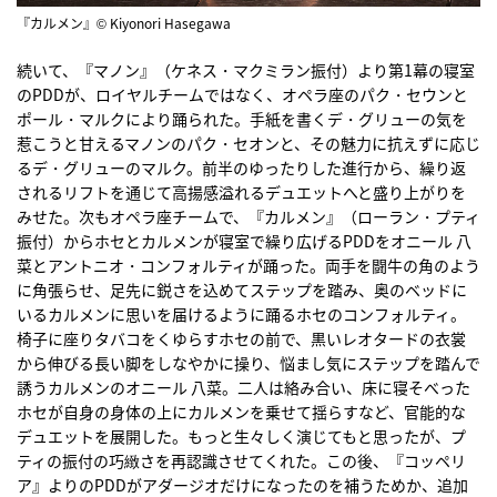
『カルメン』© Kiyonori Hasegawa
続いて、『マノン』（ケネス・マクミラン振付）より第1幕の寝室
のPDDが、ロイヤルチームではなく、オペラ座のパク・セウンと
ポール・マルクにより踊られた。手紙を書くデ・グリューの気を
惹こうと甘えるマノンのパク・セオンと、その魅力に抗えずに応じ
るデ・グリューのマルク。前半のゆったりした進行から、繰り返
されるリフトを通じて高揚感溢れるデュエットへと盛り上がりを
みせた。次もオペラ座チームで、『カルメン』（ローラン・プティ
振付）からホセとカルメンが寝室で繰り広げるPDDをオニール 八
菜とアントニオ・コンフォルティが踊った。両手を闘牛の角のよう
に角張らせ、足先に鋭さを込めてステップを踏み、奥のベッドに
いるカルメンに思いを届けるように踊るホセのコンフォルティ。
椅子に座りタバコをくゆらすホセの前で、黒いレオタードの衣裳
から伸びる長い脚をしなやかに操り、悩まし気にステップを踏んで
誘うカルメンのオニール 八菜。二人は絡み合い、床に寝そべった
ホセが自身の身体の上にカルメンを乗せて揺らすなど、官能的な
デュエットを展開した。もっと生々しく演じてもと思ったが、プ
ティの振付の巧緻さを再認識させてくれた。この後、『コッペリ
ア』よりのPDDがアダージオだけになったのを補うためか、追加