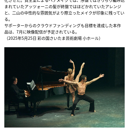
化させた。資生堂によるヘアメイクでは、序盤ではきっちり編み込
まれていたアッツォーニの髪が終盤ではほどかれていたアレンジ
と、二山の中性的な雰囲気がより際立ったメイクが印象に残ってい
る。
サポーターからのクラウドファンディングも目標を達成した本作
品は、7月に映像配信が予定されている。
（2025年5月25日 彩の国さいたま芸術劇場 小ホール）