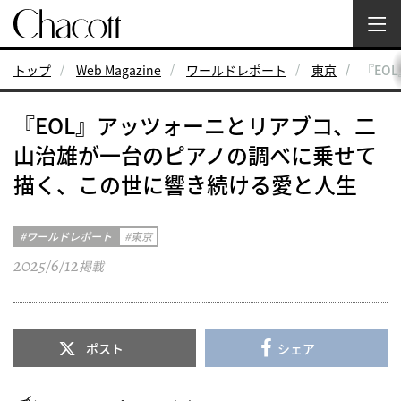
トップ
Web Magazine
ワールドレポート
東京
『EO
『EOL』アッツォーニとリアブコ、二
山治雄が一台のピアノの調べに乗せて
描く、この世に響き続ける愛と人生
ワールドレポート
東京
2025/6/12
掲載
ポスト
シェア