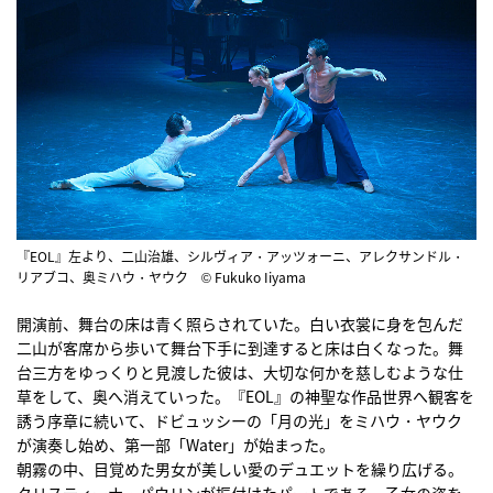
『EOL』左より、二山治雄、シルヴィア・アッツォーニ、アレクサンドル・
リアブコ、奥ミハウ・ヤウク © Fukuko Iiyama
開演前、舞台の床は青く照らされていた。白い衣裳に身を包んだ
二山が客席から歩いて舞台下手に到達すると床は白くなった。舞
台三方をゆっくりと見渡した彼は、大切な何かを慈しむような仕
草をして、奥へ消えていった。『EOL』の神聖な作品世界へ観客を
誘う序章に続いて、ドビュッシーの「月の光」をミハウ・ヤウク
が演奏し始め、第一部「Water」が始まった。
朝霧の中、目覚めた男女が美しい愛のデュエットを繰り広げる。
クリスティーナ・パウリンが振付けたパートである。乙女の姿を