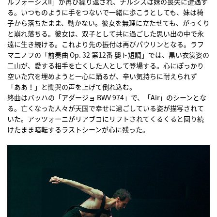
ルフォーシスII」が再び繰り返され、ナルシスは妹の喪失に遭遇す
る。いつものように手をつないで一緒に歩こうとしても、妹は椅
子から落ちたまま、動かない。彼女を無理に立たせても、がっくり
と崩れ落ちる。彼女は、双子として共に過ごした思い出の中で永
遠に生き続ける。これより先の振付は再びパウリンとなる。ラフ
マニノフの「前奏曲 Op. 32 第12番 嬰ト短調」では、黒い衣裳姿の
二山が、愛する相手を亡くした人として登場する。心にぽっかり
空いた穴を埋めようと一心に踊るが、辛い気持ちに耐えられず
「ああ！」と慟哭の声を上げて倒れ込む。
終曲はバッハの「アダージョ BWV 974」で、「Air」のシーンとな
る。亡くなった人々が天国で幸せに過ごしている姿が描写されて
いた。アッツォーニがリアブコにリフトされてくるくると回り続
けたまま暗転するラストシーンが心に残った。