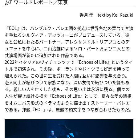
ワールドレポート／東京
香月 圭 text by Kei Kazuki
『EOL』は、ハンブルク・バレエ団を拠点に世界各地の舞台で客演
を重ねるシルヴィア・アッツォーニがプロデュースしている。彼
女と公私にわたるパートナー、アレクサンドル・リアブコとのデ
ュエットを中心に、二山治雄によるソロ・パートおよび二人との
共演場面が新たに追加された作品である。
2022年イタリアのヴィチェンツァで『Echoes of Life』というタイ
トルで初演され、その後、ポーランドやドイツでも好評を持って
迎えられた。この世に生を受けた人間は互いに影響を与え合う。
恋人同士が結びついて家族になり、深い友情で結びついた縁もあ
る。親しい人を亡くした後も、その思い出は永遠に残る。個々の
人生が響き続ける様を『Echoes of Life』として、様々な愛の諸相
をオムニバス形式のドラマのように描き出すストーリー・バレエ
である。邦題『EOL』は、原題の頭文字をつなぎ合わせたものだ。