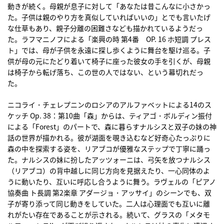
動きが続く。母親が息子に対して「あなたは昔こんなに小さかっ
た。子供は親のやり方を真似していればいいの」とでも言いたげ
な仕草もあり、親子分離の困難さなども描かれているようだっ
た。ラフマニノフによる「楽興の時 第4番 OP. 16 ホ短調 プレス
ト」では、母が子供を永遠に探し歩くように舞台を駆け巡る。子
供が母の元にたどり着いて椅子に座った彼女の手を引くが、母親
は椅子から転げ落ち、この世の人ではない、という幕切れだっ
た。
ニコライ・チェレプニンのロシアのアルファベットによる14のス
ケッチ Op. 38：第10曲「森」からは、ティアゴ・ボルディン振付
による「Forest」のパートで、森に暮らすナルシスと双子の妹の神
話の世界が描かれる。彼が湖面を覗き込むなど好奇心たっぷりに
森の中を探索する姿を、リアブコが優雅なステップで丁寧に踊っ
た。ナルシスの妹に扮したアッツォーニは、弓矢を放つナルシス
（リアブコ）の背中越しに同じ方向を見据えたり、一心同体のよ
うに動いたり、互いに呼応し合うように舞う。ラヴェルの「ピアノ
協奏曲 ト長調 第2楽章 アダージョ・アッサイ」のシーンでも、双
子が寄り添って同じ動きをしていた。二人は心理面でも互いに離
れがたい存在であることが示される。続いて、グラスの「メタモ