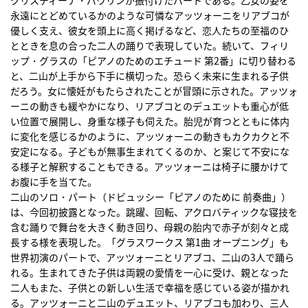
永遠にとどめているかのような可憐なアッツォーニをリアブコが
優しく支え、彼女を頭上に高く掲げるなど、恋人たちの至福のひ
とときを息の合った二人の踊りで表現していた。続いて、フィリ
ップ・グラスの「ピアノのためのエチュード 第2番」に切り替わる
と、二山が上手から下手に横切った。恐らく未来に生まれる子供
だろう。女に懐妊がもたらされたことが冒頭に示された。アッツォ
ーニの動きも緩やかになり、リアブコとのデュエットも重心が低
い位置で展開し、身重な様子も伺えた。胎児が育つとともに体内
に変化を感じるかのように、アッツォーニの動きもカクカクと不
安定になる。子どもが無事生まれてくるのか、と案じて不安にな
る様子と解釈することもできる。アッツォーニは椅子に腰かけて
お腹に手を当てた。
二山のソロ・パート（ドビュッシー「ピアノのために 前奏曲」）
は、今回初披露となった。跳躍、回転、アクロバティックな寝技を
含む踊りで舞台を大きく動き回り、母親の胎内で赤子が刻々と成
長する様を表現した。「グラスワークス 第1曲 オープニング」も
世界初演のパートで、アッツォーニとリアブコ、二山の3人で踊ら
れる。生まれてきた子供は両親の愛情を一心に受け、親となった
二人もまた、子供との新しい生活で幸福を感じている姿が描かれ
る。アッツォーニと二山のデュエット、リアブコも加わり、三人