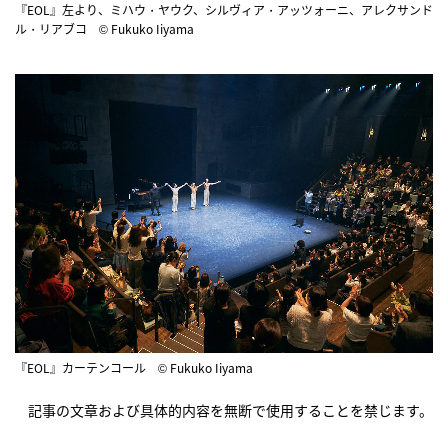
『EOL』左より、ミハウ・ヤウク、シルヴィア・アッツォーニ、アレクサンド
ル・リアブコ © Fukuko Iiyama
『EOL』カーテンコール © Fukuko Iiyama
記事の文章および具体的内容を無断で使用することを禁じます。