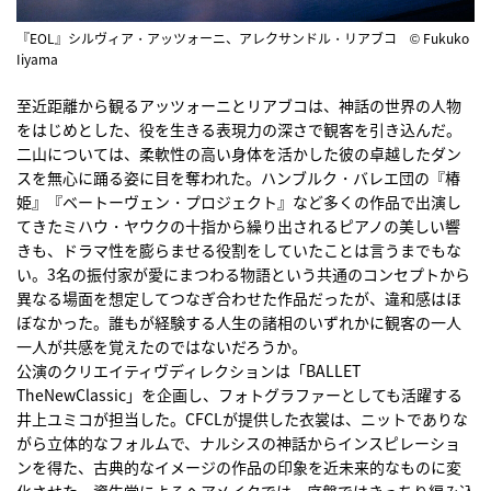
『EOL』シルヴィア・アッツォーニ、アレクサンドル・リアブコ © Fukuko
Iiyama
至近距離から観るアッツォーニとリアブコは、神話の世界の人物
をはじめとした、役を生きる表現力の深さで観客を引き込んだ。
二山については、柔軟性の高い身体を活かした彼の卓越したダン
スを無心に踊る姿に目を奪われた。ハンブルク・バレエ団の『椿
姫』『ベートーヴェン・プロジェクト』など多くの作品で出演し
てきたミハウ・ヤウクの十指から繰り出されるピアノの美しい響
きも、ドラマ性を膨らませる役割をしていたことは言うまでもな
い。3名の振付家が愛にまつわる物語という共通のコンセプトから
異なる場面を想定してつなぎ合わせた作品だったが、違和感はほ
ぼなかった。誰もが経験する人生の諸相のいずれかに観客の一人
一人が共感を覚えたのではないだろうか。
公演のクリエイティヴディレクションは「BALLET
TheNewClassic」を企画し、フォトグラファーとしても活躍する
井上ユミコが担当した。CFCLが提供した衣裳は、ニットでありな
がら立体的なフォルムで、ナルシスの神話からインスピレーショ
ンを得た、古典的なイメージの作品の印象を近未来的なものに変