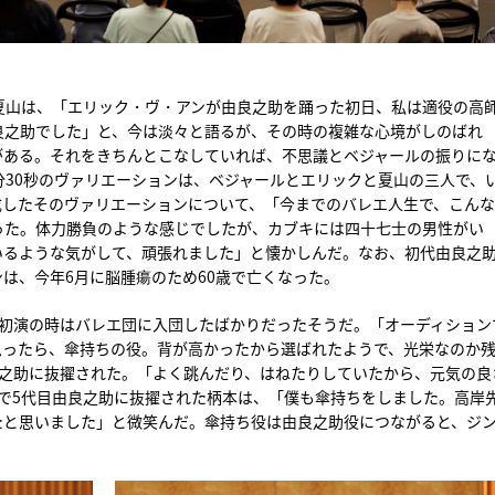
夏山は、「エリック・ヴ・アンが由良之助を踊った初日、私は適役の高
良之助でした」と、今は淡々と語るが、その時の複雑な心境がしのばれ
がある。それをきちんとこなしていれば、不思議とベジャールの振りに
分30秒のヴァリエーションは、ベジャールとエリックと夏山の三人で、
成したそのヴァリエーションについて、「今までのバレエ人生で、こん
った。体力勝負のような感じでしたが、カブキには四十七士の男性がい
いるような気がして、頑張れました」と懐かしんだ。なお、初代由良之
は、今年6月に脳腫瘍のため60歳で亡くなった。
の初演の時はバレエ団に入団したばかりだったそうだ。「オーディション
思ったら、傘持ちの役。背が高かったから選ばれたようで、光栄なのか
良之助に抜擢された。「よく跳んだり、はねたりしていたから、元気の良
で5代目由良之助に抜擢された柄本は、「僕も傘持ちをしました。高岸
たと思いました」と微笑んだ。傘持ち役は由良之助役につながると、ジ