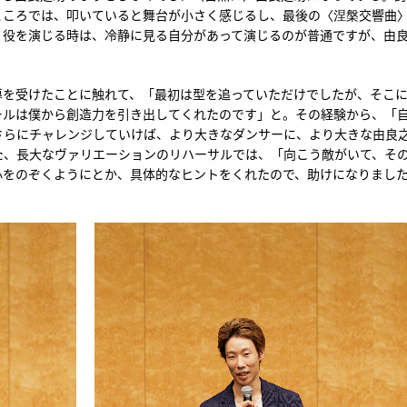
ところでは、叩いていると舞台が小さく感じるし、最後の〈涅槃交響曲
。役を演じる時は、冷静に見る自分があって演じるのが普通ですが、由
導を受けたことに触れて、「最初は型を追っていただけでしたが、そこ
ールは僕から創造力を引き出してくれたのです」と。その経験から、「
さらにチャレンジしていけば、より大きなダンサーに、より大きな由良
た、長大なヴァリエーションのリハーサルでは、「向こう敵がいて、そ
心をのぞくようにとか、具体的なヒントをくれたので、助けになりまし