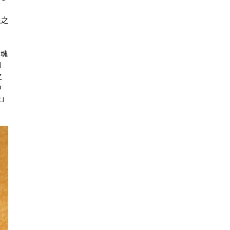
〉
良之
に魂
自
之
の
た」