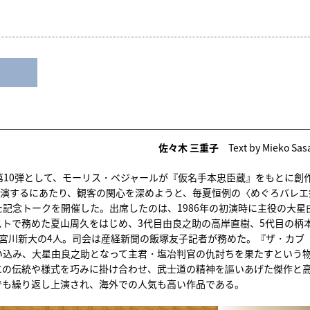
佐々木 三重子
Text by Mieko Sas
第10弾として、モーリス・ベジャールが『仮名手本忠臣蔵』をもとに創
上演するにあたり、観客の関心を深めようと、毎夏恒例の〈めぐろバレエ
記念トークを開催した。出席したのは、1986年の初演時に主役の大星
トで務めた夏山周久をはじめ、3代目由良之助の高岸直樹、5代目の柄
宮川新大の4人。司会は産経新聞の飯塚友子記者が務めた。『ザ・カブ
い込み、大星由良之助となって主君・塩冶判官の仇討ちを果たすという
エの伝統や様式を巧みに掛け合わせ、武士道の精神を謳いあげた傑作と
でも繰り返し上演され、海外での人気も高い作品である。