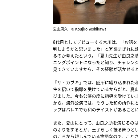
夏山周久 © Koujiro Yoshikawa
8代目としてデビューする宮川は、「お話
判しようかと思いました」と冗談まぎれに語
るのか考えたという。「夏山先生が由良之
ニングポイントになったと知り、チャレン
見てきていますから、その経験が活かせる
『ザ・カブキ』では、随所に織り込まれた
生を招いて指導を受けているからだと、夏
びました。今も公演の度に指導を受けてい
から。海外公演では、そうした和の所作に
ップはバレエでも和のテイストがあること
また、夏山にとって、由良之助を演じるの
のふりをするとか、王子らしく振る舞うと
のころから親しんでいる物語なので、こと