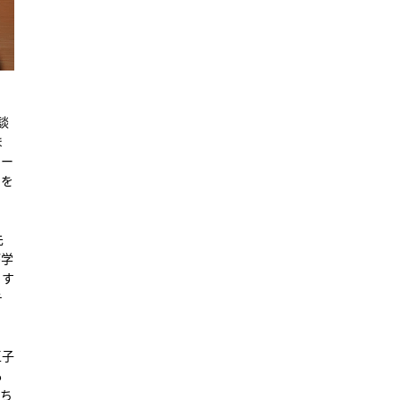
談
ま
ター
中を
先
が学
ます
テ
王子
も
討ち