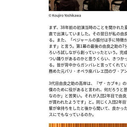
© Koujiro Yoshikawa
まず、38年前の初演当時のことを聞かれた
直で出演していました。その翌日が私の由
る。また、「ベジャールの振付は手に特徴
ます」と言う。第1幕の最後の由良之助の7
ろいろ試しながら創っていったという。完
つい踊りがあるのかと思うくらい、きつか
る。皆が背中からガンバレと言ってくれて
務めた元パリ・オペラ座バレエ団のヴ・アン
3代目由良之助の高岸は、『ザ・カブキ』
僕のために役があると言われ、何だろうと
なのか」と苦笑い。それが入団2年目で由
が買われたようです」と。同じく入団2年目
輩が傘持ちをしたと後から聞いて、良かっ
スにでもなっているのか。