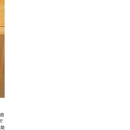
で由
で
之助