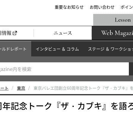
重要なお知らせ
お問い合わせ
ポイン
Lesson
Web Magaz
用情報
ニュース
ールドレポート
インタビュー ＆ コラム
ステージ ＆ ワークショ
ポート
東京
東京バレエ団創立60周年記念トーク『ザ・カブキ』
周年記念トーク『ザ・カブキ』を語