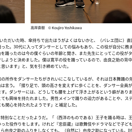
高岸直樹 © Koujiro Yoshikawa
をいただいた時、傘持ちで出たほうがよくはないかと、（バレエ団に）直
った。30代に入ってダンサーとしての悩みもあり、この役が自分に務
助を踊ったのは今の僕ぐらいの年齢と聞き、また先生にとってこの役が
ジしようと決めました。僕は寛平の役を踊っているので、由良之助の背
と思います」と、気を引き締めていた。
和の所作をダンサーたちがきれいにこなしているが、それは日本舞踊の
山は言う。「摺り足で、頭の高さを変えずに歩くことを、ダンサー全員
ます。ダンサーには、どうしても腰を上げて浮き上がるという癖があり
とても興味を持たれました。男性メインで踊りの迫力があることや、ス
にも関心を持たれたようです」と補足した。
は特別なことだったようだ。「（西洋のものである）王子を踊る時は、
いった役作りをします。けれど『忠臣蔵』は歌舞伎やドラマなどで子ど
さら由良之助のふりをしなくても、（自然に）由良之助になっている。