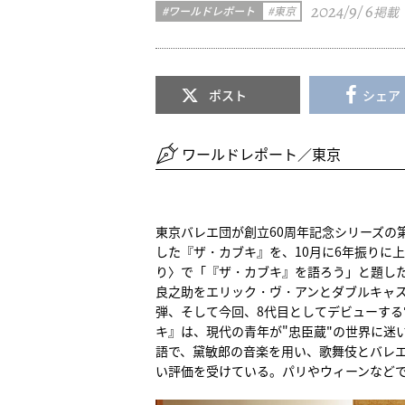
2024/9/ 6
ワールドレポート
東京
掲載
ポスト
シェア
ワールドレポート／東京
東京バレエ団が創立60周年記念シリーズの
した『ザ・カブキ』を、10月に6年振りに
り〉で「『ザ・カブキ』を語ろう」と題した
良之助をエリック・ヴ・アンとダブルキャス
弾、そして今回、8代目としてデビューする
キ』は、現代の青年が"忠臣蔵"の世界に迷
語で、黛敏郎の音楽を用い、歌舞伎とバレ
い評価を受けている。パリやウィーンなど