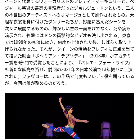
イーンを代表するヴォーカリストのフレディ・マーキュリーと、ベ
ジャール芸術の最高の具現者だったジョルジュ・ドンという、二人
の不世出のアーティストへのオマージュとして創作されたもの。大
胆な衣裳を身に付けたダンサーたちが、妙趣に富んだシーンを
次々に展開するものの、輝かしい生の一面だけでなく、死や病も
暗示され、終盤にはドンの衝撃的なビデオも映し出される。東京
では1998年の初演に続き、何度か上演された後、しばらく取り上
げられなかった。それが、クイーンの活動をフレディに焦点を当て
て描いた映画「ボヘミアン・ラプソディ」（2018年）がアカデミ
ー賞を4部門で受賞したことにより、『バレエ・フォー・ライフ』
も新たな脚光を浴び、前回の2021年の日本公演で13年振りに上演
された。ファヴローは、この作品で何度もフレディ役を踊っている
が、今回は誰が務めるのだろう。