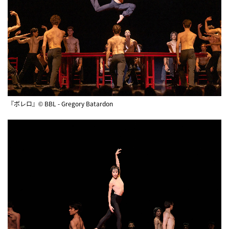
『ボレロ』© BBL - Gregory Batardon