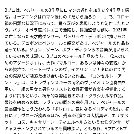
Bプロは、ベジャールの3作品にロマンの近作を加えた全4作品で構
成。オープニングはロマン振付の『だから踊ろう...！』で、コロナ
禍の困難な状況下にあって、踊る喜びを表現しようと創作したとい
う。パリ・オペラ座バレエ団で活躍し、舞踊監督も務め、2021年
に亡くなった天才的ダンサー、パトリック・デュポンに捧げられ
ている。デュポンはベジャールと親交があり、ベジャールの作品も
踊っている。ジョン・ゾーン、ボブ・ディランらの音楽が用いられ
ているのも興味深い。Bプロのベジャール作品のうち、『2人のた
めのアダージオ』は、大作『マルロー、あるいは神々の変貌』か
らの抜粋で、ベートーヴェンのヴァイオリン・ソナタにのせて男
女の濃厚だが洒落た掛け合いを描いた作品。『コンセルト・ア
ン・レ』は、ストラヴィンスキーの同名のヴァイオリン協奏曲を
用い、一組の男女と男性ソリストと女性群舞が音楽を視覚化する
ように踊るという、祝祭的な雰囲気のネオ・クラシカルな作品。
最後を締めるのは、ラヴェルの同名の曲を用いた、ベジャールの
最高傑作ともうたわれる『ボレロ』。気になるメロディの役は、初
日にファヴローが務めるほか、残る3公演では大橋真理、エリザベ
ット・ロス、キャサリーン・ティエルヘルムという女性ダンサーが
キャスティングされているのも興味深い。ともあれ、AプロとBプ