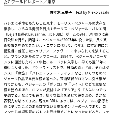
ワールドレポート／東京
佐々木 三重子
Text by Mieko Sasaki
バレエに革命をもたらした鬼才、モーリス・ベジャールの遺産を
継承し、さらなる発展を目指すモーリス・ベジャール・バレエ団
（Bejart Ballet Lausanne、以下BBL）が、この9月、3年振りに来
日公演を行う。話題は、ベジャールが2007年に没した後、長く芸
術監督を務めてきたジル・ロマンに代わり、今年3月に暫定的に芸
術監督に就任したジュリアン・ファヴローに率いられて来演するこ
と。フランス出身のファヴローは、1994年、ベジャールがローザ
ンヌに開設したバレエ学校、ルードラに入学し、早くも翌95年に
BBLに入団した。『ツァラトゥストラ、舞踊の歌』『愛、それはダ
ンス』『魔笛』『バレエ・フォー・ライフ』など、いくつものベ
ジャール作品で重要な役を踊った。芸術監督がロマンに引き継が
れてからも、ベジャールの『ボレロ』や『ライト』などで主要な
役を務めるほか、ロマンが振付けた『アリア』や『人はいつでも
夢想する』などでも踊り、様々な舞台を通じて役を深め、豊かな
表現力を培ってきた。現在のBBLにあっては、ベジャールの指導を
直に受けたことのある数少ない貴重なダンサーの一人であり、ロ
マンから芸術監督のバトンを受け継ぐことになったのだろう。ファ