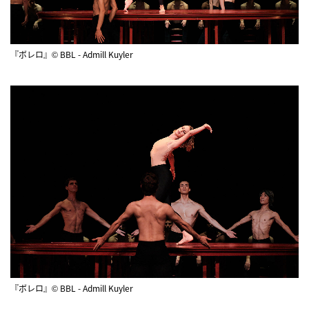
『ボレロ』© BBL - Admill Kuyler
『ボレロ』© BBL - Admill Kuyler