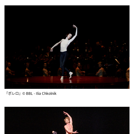
『ボレロ』© BBL - Ilia Chkolnik