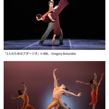
『2人のためのアダージオ』© BBL - Gregory Batardon