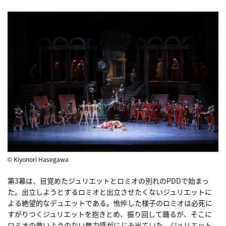
© Kiyonori Hasegawa
第3幕は、目覚めたジュリエットとロミオの別れのPDDで始まっ
た。出立しようとするロミオと出立させたくないジュリエットに
よる絶望的なデュエットである。憔悴した様子のロミオは必死に
すがりつくジュリエットを抱きとめ、振り回して踊るが、そこに
ロミオの救いようのない無力感がにじみ出ていた。ジュリエット