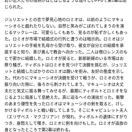
じられた。
ジュリエットとの恋で夢見心地のロミオは、以前のようにマキュ
ーシオらと戯れたりしない。自然と笑みがこぼれてしまうのを演
じるマックレーは、可愛らしくもあり、見るのが恥ずかしくもあっ
た。ロミオが市場で結婚式の行列と遭うのは暗示的。ロミオはジ
ュリエットの手紙を乳母から受け取り、彼女が自分との結婚を承
諾すると知り、喜び勇んで教会へ向かった。二人は僧ロレンスのも
とで密かに結婚した。ロミオが戻ると、新郎新婦のいる市場はお
祭り騒ぎ。ティボルトはロミオを見つけて決闘を挑むが、ジュリエ
ットと結婚したばかりのロミオは闘いを拒み、友好の態度を示し
た。代わりにマキューシオが決闘を受けて戦うが、ロミオの方を
振り向いた隙に、後ろから刺されてしまう。マキューシオは大丈
夫だと気丈に振る舞ってみせるが、最期にティボルトとロミオをな
じるように指差して息絶えた。真に迫るヘイの演技だった。衝撃
のあまり理性を失ったロミオはマキューシオの剣を取ると、けし
かけるティボルトと戦い殺してしまう。そこにキャピュレット夫人
（エリザベス・マクゴリアン）が現れ、ティボルトの遺体にすがり
つき、身悶えして嘆き、ロミオに剣を向けもした。ロミオが追放の
身となったところで第2幕は終わる。