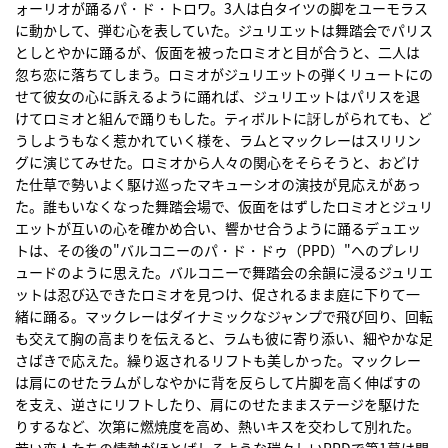
ォーリオが踊るパ・ド・トロワ。3人は白タイツの脚をユーモラス
に動かして、弾む心を表していた。ジュリエットは舞踏会でパリス
としとやかに踊るが、仮面を被ったロミオと目が合うと、二人は
忽ち恋に落ちてしまう。ロミオがジュリエットの弾くリュートにの
せて彼女の心に訴えるように踊れば、ジュリエットはパリスを退
けてロミオと組んで踊りもした。ティボルトに訝しがられても、ど
うしようもなく惹かれていく様を、ラムとマックレーはスリリン
グに演じてみせた。ロミオから人々の関心をそらそうと、おどけ
た仕草で勢いよく駆け巡ったマキューシオの演技が見応えがあっ
た。誰もいなくなった舞踏会場で、仮面をはずしたロミオとジュリ
エットが互いの心を確かめ合い、響かせ合うように踊るデュエッ
トは、その後の"バルコニーのパ・ド・ドゥ（PPD）"へのプレリ
ュードのように思えた。バルコニーで舞踏会の余韻に浸るジュリエ
ットは忍び込できたロミオを見つけ、促されるまま庭に下りて一
緒に踊る。マックレーはダイナミックなジャンプで飛び回り、回転
も交えて胸の高まりを伝えると、ラムも彼に寄り添い、細やかな足
さばきで応えた。繰り返されるリフトも美しかった。マックレー
は肩にのせたラムがしなやかに背を反らして片脚を高く伸ばすの
を支え、逆さにリフトしたり、肩にのせたままステージを駆けた
りするなど、次第に燃焼度を高め、熱いキスを交わして別れた。
若い恋人たちの情熱がほとばしるような瑞々しいPPDで第1幕は閉