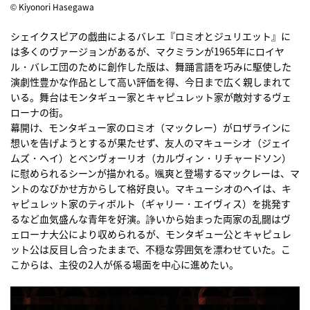
© Kiyonori Hasegawa
シェイクスピアの戯曲によるバレエ『ロミオとジュリエット』に
は多くのヴァージョンがあるが、マクミランが1965年にロイヤ
ル・バレエ団のために創作した版は、舞踊言語を巧みに駆使した
演劇性豊かな作品として高い評価を得、今日まで広く親しまれて
いる。舞台はモンタギュー家とキャピュレット家が敵対するヴェ
ローナの街。
幕開け、モンタギュー家のロミオ（マックレー）がロザラインに
想いを告げようとするが果たせず、友人のマキューシオ（ジェイ
ムズ・ヘイ）とベンヴォーリオ（カルヴィン・リチャードソン）
に慰められるシーンが描かれる。颯爽と登場するマックレーは、マ
ントのなびかせ方からして格好良い。マキューシオのヘイは、キ
ャピュレット家のティボルト（ギャリー・エイヴィス）を挑発す
るなど血気盛んな青年を好演。諍いから始まった両家の乱闘はヴ
ェローナ大公により収められるが、モンタギュー公とキャピュレ
ット公は反目し合ったままで、不穏な雰囲気を漂わせていた。こ
こからは、主役の2人が係る場面を中心に進めたい。