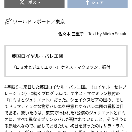
ポスト
シェア
ワールドレポート／東京
佐々木 三重子
Text by Mieko Sasaki
英国ロイヤル・バレエ団
『ロミオとジュリエット』ケネス・マクミラン：振付
4年振りに来日した英国ロイヤル・バレエ団。〈ロイヤル・セレブ
レーション〉に続くプログラムは、ケネス・マクミラン振付の
『ロミオとジュリエット』だった。シェイクスピアの国の、そし
てドラマティックな物語バレエを得意とするバレエ団の看板演目
である。驚いたのは、東京で行われた7公演のジュリエットとロミ
オに、すべて異なるプリンシパルが配されていたこと。そうそうた
る顔触れなので、記しておきたい。初日を飾ったのはサラ・ラム