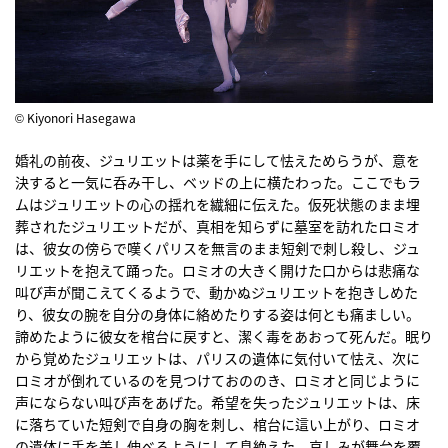
© Kiyonori Hasegawa
婚礼の前夜、ジュリエットは薬を手にして怯えためらうが、意を
決すると一気に呑み干し、ベッドの上に横たわった。ここでもラ
ムはジュリエットの心の揺れを繊細に伝えた。仮死状態のまま埋
葬されたジュリエットだが、真相を知らずに墓室を訪れたロミオ
は、彼女の傍らで嘆くパリスを無言のまま短剣で刺し殺し、ジュ
リエットを抱えて踊った。ロミオの大きく開けた口からは悲痛な
叫び声が聞こえてくるようで、動かぬジュリエットを抱きしめた
り、彼女の腕を自分の身体に絡めたりする姿は何とも痛ましい。
諦めたように彼女を棺台に戻すと、潔く毒をあおって死んだ。眠り
から覚めたジュリエットは、パリスの遺体に気付いて怯え、次に
ロミオが倒れているのを見つけておののき、ロミオと同じように
声にならない叫び声をあげた。希望を失ったジュリエットは、床
に落ちていた短剣で自身の胸を刺し、棺台に這い上がり、ロミオ
の遺体に手を差し伸べるようにして息絶えた。哀しみが舞台を覆