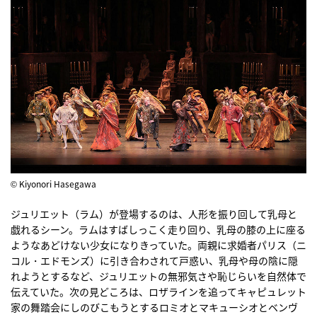
© Kiyonori Hasegawa
ジュリエット（ラム）が登場するのは、人形を振り回して乳母と
戯れるシーン。ラムはすばしっこく走り回り、乳母の膝の上に座る
ようなあどけない少女になりきっていた。両親に求婚者パリス（ニ
コル・エドモンズ）に引き合わされて戸惑い、乳母や母の陰に隠
れようとするなど、ジュリエットの無邪気さや恥じらいを自然体で
伝えていた。次の見どころは、ロザラインを追ってキャピュレット
家の舞踏会にしのびこもうとするロミオとマキューシオとベンヴ