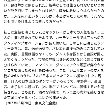
い、幕は静かに閉じられた。相手なしでは生きられないという思
いが死を招いてしまったわけだが、ほかに救いようはなかったの
か。二人を死に追いやったのは、本当は何だったのか。そんなこ
とも問い掛けるような終わり方だった。
初日に主役を演じたラムとマックレーは日本での人気も高く、二
人の共演も待たれていたようで、カーテンコールでは二人へのス
タンディングオベーションが長く続いた。この日に出演したダン
サーたちは、皆、適所適材で、バレエも演技も巧みにこなしてい
た。実際、言葉は話さなくても、ダンスや身振りから台詞が聞こ
えてくるようだった。市場の群舞は身分の違いなどに応じて踊り
分けられていたし、マンドリン・ダンスでアクリ瑠嘉が鮮やかな
ソロを披露したのも印象に残った。また、ジュリエットの友人を
務めた6人のうち、3人が日本人だったことにも驚かされた。現
在、11人の日本出身のダンサーがいるそうで、平野亮一、高田
茜、金子扶生に続いて、次に誰がプリンシパルに昇進するかも期
待される。ともあれ、様々な意味で、バレエ団の底力を感じさせ
た英国ロイヤル・バレエ団の公演だった。
（2023年6月28日 東京文化会館）