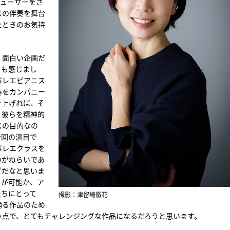
ロデューサーをさ
スの伴奏を舞台
たときのお気持
く面白い企画だ
とも感じまし
バレエピアニス
奏をカンパニー
を上げれば、そ
。彼らを精神的
スの目的なの
今回の演目で
バレエクラスを
のがねらいであ
グだなと思いま
トが可能か、ア
たちにとって
撮影：津留崎徹花
踊る作品のため
う点で、とてもチャレンジングな作品になるだろうと思います。