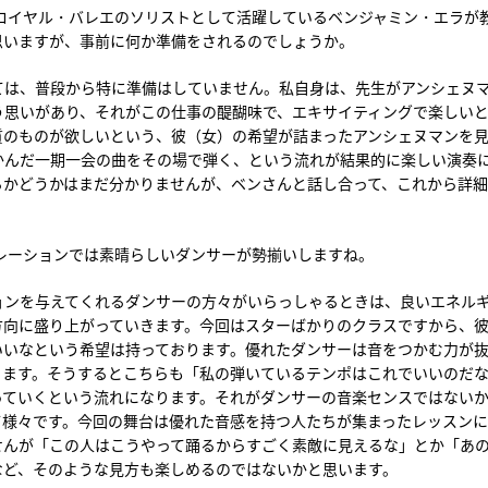
ロイヤル・バレエのソリストとして活躍しているベンジャミン・エラが
思いますが、事前に何か準備をされるのでしょうか。
ては、普段から特に準備はしていません。私自身は、先生がアンシェヌ
う思いがあり、それがこの仕事の醍醐味で、エキサイティングで楽しい
質のものが欲しいという、彼（女）の希望が詰まったアンシェヌマンを
かんだ一期一会の曲をその場で弾く、という流れが結果的に楽しい演奏
るかどうかはまだ分かりませんが、ベンさんと話し合って、これから詳
レーションでは素晴らしいダンサーが勢揃いしますね。
ョンを与えてくれるダンサーの方々がいらっしゃるときは、良いエネル
方向に盛り上がっていきます。今回はスターばかりのクラスですから、
いいなという希望は持っております。優れたダンサーは音をつかむ力が
ります。そうするとこちらも「私の弾いているテンポはこれでいいのだ
っていくという流れになります。それがダンサーの音楽センスではない
て様々です。今回の舞台は優れた音感を持つ人たちが集まったレッスン
せんが「この人はこうやって踊るからすごく素敵に見えるな」とか「あ
など、そのような見方も楽しめるのではないかと思います。