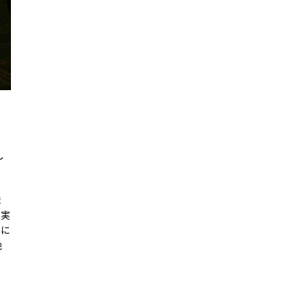
し
ま
、実
さに
絶