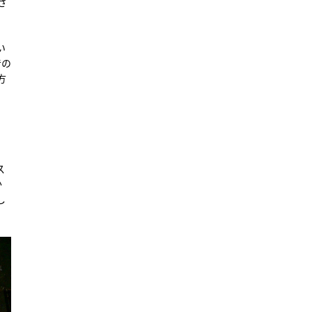
さ
い
昔の
方
。
ス
か
し