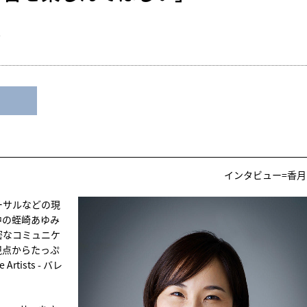
インタビュー=香月
ーサルなどの現
中の蛭崎あゆみ
密なコミュニケ
視点からたっぷ
ists - バレ
。