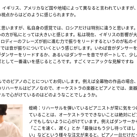
、イギリス、アメリカなど国や地域によって異なると言われていますが
の視点からはどのように感じられますか。
と思いますが、私自身の感覚では、ロシアだけは特別に違うと思います
いの方が私にとっては大きいと感じます。私は現在、イギリスの影響が
メロディーのフレーズが前に進む力で振りをリードするというのが私の
アでは音が振りについていくという感じがします。いわば音がダンサー
がダンサーをリードするか、あるいはダンサーを音でサポートして、少
家として一番違いを感じるところです。すごくマニアックな見解ですね
ルでのピアノのことについてお伺いします。例えば全幕物の作品の場合
のリハーサルはピアノなので、オーケストラの楽器とピアノとでは、楽
サルで心がけているのはどのようなことでしょうか。
蛭崎：リハーサルを弾いているピアニストが常に気をつ
ていることは、オーケストラでできないことは絶対にピ
ノでもしないように心がけています。例えばダンサーか
「ここを速く、遅く」とか「最後はもう少し待ってほし
い」などという様々な注文が来ると、ピアノ一台だけだ