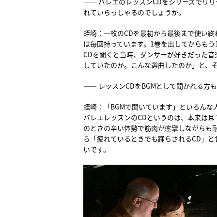
―― バレエのレッスンCDをシリーズでリ
れていらっしゃるのでしょうか。
蛭崎：一枚のCDを最初から最後まで使い
は毎回持っています。1巻を出してからもう
CDを聞くと当時、ダンサーが好きだった
していたのか。こんな選曲したのか」と、
―― レッスンCDをBGMとして聞かれる方
蛭崎：「BGMで聞いています」といろんな
バレエレッスンのCDというのは、本来は耳
のときの辛い体勢で筋肉が痙攣しながらも
ら「疲れているときでも踊らされるCD」
いです。