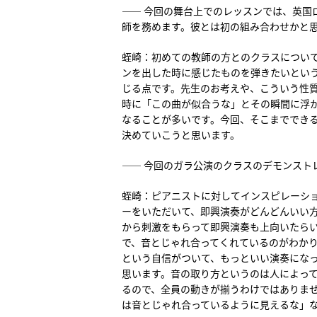
―― 今回の舞台上でのレッスンでは、英国
師を務めます。彼とは初の組み合わせかと
蛭崎：初めての教師の方とのクラスについ
ンを出した時に感じたものを弾きたいとい
じる点です。先生のお考えや、こういう性
時に「この曲が似合うな」とその瞬間に浮
なることが多いです。今回、そこまででき
決めていこうと思います。
―― 今回のガラ公演のクラスのデモンスト
蛭崎：ピアニストに対してインスピレーシ
ーをいただいて、即興演奏がどんどんいい
から刺激をもらって即興演奏も上向いたら
で、音とじゃれ合ってくれているのがわか
という自信がついて、もっといい演奏にな
思います。音の取り方というのは人によっ
るので、全員の動きが揃うわけではありま
は音とじゃれ合っているように見えるな」