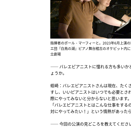
指揮者のポール・マーフィーと。2023年6月上演
エ団『白鳥の湖』ピアノ舞台稽古のオケピット内に
立劇場
―― バレエピアニストに憧れる方も多いか
ょうか。
蛭崎：バレエピアニストさんは現在、たく
すし、いいピアニストはいつでも必要とさ
際にやってみないと分からないと思います
「バレエピアニストとはこんな仕事をする
対にやってみたい！」という情熱があった
―― 今回の公演の見どころを教えてくださ