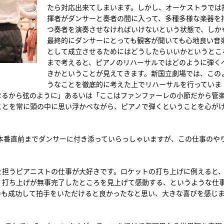
たら対応出来てしまいます。しかし、オーケストラでは
揮者がダンサーと奏者の間に入って、多種多様な楽器を
つ奏者を演奏させなければいけないという状態で、しか
最終的にダンサーにとっても観客が聞いても心地良い音
として成立させるためにはどうしたらいいかというとこ
まで考えると、ピアノのリハーサルではどのように弾く
きかということが見えてきます。新国立劇場では、この
うなことを徹底的に考えた上でリハーサルを行っていま
なるから弦のように」あるいは「ここはファンファーレの小節だから管
ことを常に頭の中に思い浮かべながら、ピアノで弾くということを心が
本番直前までダンサーに付き添っていらっしゃいますが、この仕事のや
を担うピアニストの仕事が大好きです。ロケットの打ち上げに例えると
、打ち上げが無事完了したところを見上げて感動する、というような仕
番も成功して拍手をいただけると良かったなと思い、大きな喜びを感じ