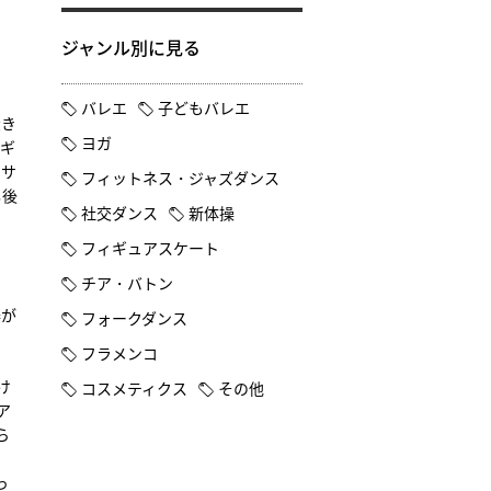
、
ジャンル別に見る
。
バレエ
子どもバレエ
大き
ヨガ
イギ
をサ
フィットネス・ジャズダンス
し後
社交ダンス
新体操
フィギュアスケート
チア・バトン
、
器が
フォークダンス
フラメンコ
け
コスメティクス
その他
ア
ら
っ