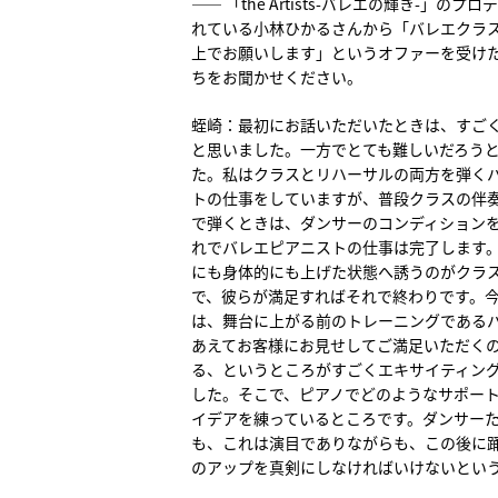
―― 「the Artists-バレエの輝き-」のプ
れている小林ひかるさんから「バレエクラ
上でお願いします」というオファーを受け
ちをお聞かせください。
蛭崎：最初にお話いただいたときは、すご
と思いました。一方でとても難しいだろう
た。私はクラスとリハーサルの両方を弾く
トの仕事をしていますが、普段クラスの伴
で弾くときは、ダンサーのコンディション
れでバレエピアニストの仕事は完了します
にも身体的にも上げた状態へ誘うのがクラ
で、彼らが満足すればそれで終わりです。
は、舞台に上がる前のトレーニングである
あえてお客様にお見せしてご満足いただく
る、というところがすごくエキサイティン
した。そこで、ピアノでどのようなサポー
イデアを練っているところです。ダンサー
も、これは演目でありながらも、この後に
のアップを真剣にしなければいけないとい