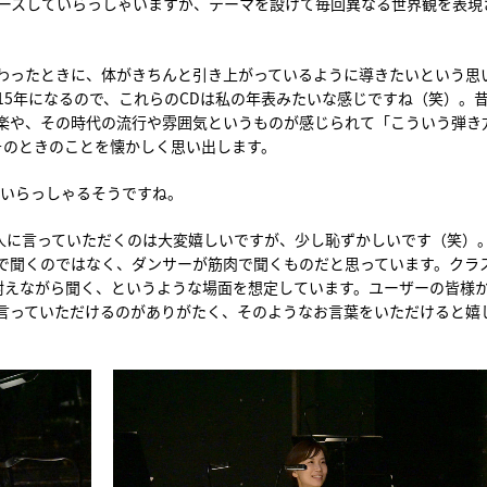
リースしていらっしゃいますが、テーマを設けて毎回異なる世界観を表現
終わったときに、体がきちんと引き上がっているように導きたいという思
15年になるので、これらのCDは私の年表みたいな感じですね（笑）。
音楽や、その時代の流行や雰囲気というものが感じられて「こういう弾き
そのときのことを懐かしく思い出します。
もいらっしゃるそうですね。
人に言っていただくのは大変嬉しいですが、少し恥ずかしいです（笑）
で聞くのではなく、ダンサーが筋肉で聞くものだと思っています。クラ
耐えながら聞く、というような場面を想定しています。ユーザーの皆様
と言っていただけるのがありがたく、そのようなお言葉をいただけると嬉