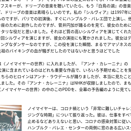
コフスキーが、ドリーブの音楽を聴いていたら、もう『白鳥の湖』の音
、ドリーブの音楽は素晴らしいのです。私の『シルヴィア』は1997年
ものですが、パリでの初演後、すぐにハンブルク・バレエ団で上演し、
ラ座のために創作したのですが、菅井円加が踊るのを見て、彼女のため
ッタリな役だと思いました。それほど質の高いシルヴィアを演じてくれ
今回シルヴィアを演じますが、彼女の演技にも驚かされました。彼女は
ミングなダンサーなのですが、この役を演じた瞬間、まるでアマゾネス
先祖のバイキングの血が騒ぎだしたのではないかと思うほどでした
は〈ノイマイヤーの世界〉に入れましたが、『アンナ・カレーニナ』の
公演に含まれているのはどれも重要な作品で、いろいろ予期せぬことを
こちらのヒロインはアンナ・ラウデールが踊りましたが、本当に見たこ
ました。その『アンナ・カレーニナ』はNHKが収録しましたので、ま
ノイマイヤーの世界〉の中のこのPDDを、全幕の予告編のように見て
ノイマイヤーは、コロナ禍という「非常に難しいチャレ
ジングな時期」について振り返った。彼は、仕事をすべ
止めるなどありえないと思い、コロナの感染対策に従い
ハンブルク・バレエ・センターの両側に窓のある広いス