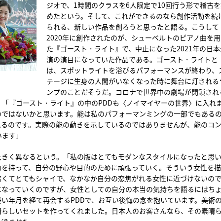
ジオで、1時間のクラスを6人限定で10回行う形で稽古を
めたという。そして、これができるのなら創作活動を続
られる、新しい作品を創ろうと思ったと語る。こうして
2020年に創作されたのが、シューベルトのピアノ曲を用
た『ゴースト・ライト』で、中止になった2021年の日本
演の演目になっていた作品である。ゴースト・ライトと
は、スポットライトを浴びるパフォーマンスが終わり、
テージに生身の人間がいなくなった時に舞台に灯される
ンプのことだそうだ。コロナで世界中の劇場が閉鎖され
「『ゴースト・ライト』の中のPDDも〈ノイマイヤーの世界〉に入れ
のではないかと思います。能は私のパフォーマンミングの一部でもある
れるのです。実際の能の動きを示しているのではありませんが、能のコ
います」
大きく異なるという。「私の版はとてもモダンなスタイルになったと思
力を持って、自分の野心や目的のために頑張っていく。そういう女性を
若くてとてもシャイで、なかなか自分の恋焦がれる女性に近づけないの
になっていくのですが、女性としての自分の本当の気持ちを語るにはち
い年月を経て再会するPDDで、お互い後悔の念を抱いています。美術
晴らしいセットを作ってくれました。日本人のお客さんなら、その素晴