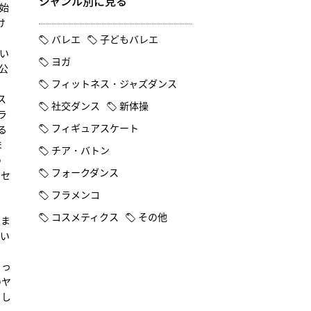
ジャンル別に見る
始
け
バレエ
子どもバレエ
い
ヨガ
公
フィットネス・ジャズダンス
ス
社交ダンス
新体操
ラ
フィギュアスケート
る
ま
チア・バトン
の
フォークダンス
ンセ
フラメンコ
コスメティクス
その他
いま
描い
で
ょっ
のヤ
らし