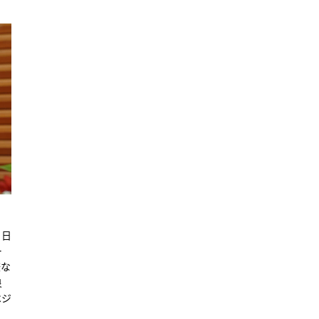
。日
ー
嫌な
良
ベジ