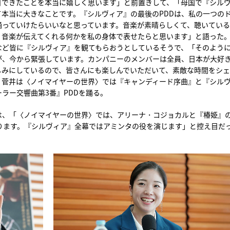
日できたことを本当に嬉しく思います」と前置きして、「母国で『シル
本当に大きなことです。『シルヴィア』の最後のPDDは、私の一つの
踊っていけたらいいなと思っています。音楽が素晴らしくて、聴いてい
。音楽が伝えてくれる何かを私の身体で表せたらと思います」と語った
など皆に『シルヴィア』を観てもらおうとしているそうで、「そのよう
が、今から緊張しています。カンパニーのメンバーは全員、日本が大好
しみにしているので、皆さんにも楽しんでいただいて、素敵な時間をシ
。菅井は〈ノイマイヤーの世界〉では『キャンディード序曲』と『シル
ラー交響曲第3番』PDDを踊る。
は、「〈ノイマイヤーの世界〉では、アリーナ・コジョカルと『椿姫』
踊ります。『シルヴィア』全幕ではアミンタの役を演じます」と控え目だ