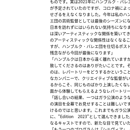
ものです。実は2021年にハンブルク・バレ
が予定されていたのですが、コロナ禍によ
せざるをえなくなりました。今年は私のハ
エ団の芸術監督としては最後のシーズンに
日本を訪れずにはいられない気持ちになり
は深いアーティスティックな関係を築いて
のアーティスティックな関係性はなくなる
すが、ハンブルク・バレエ団を仕切るポス
残念ながら今回が最後になります」
「ハンブルクは日本から遠く離れています
致してくださるのはありがたいことです。
のは、レパートリーをどうするかというこ
なカンパニーで、クリエイティブな監督が
るからこそ、同じものばかり上演したくな
面から体験してもらえるようなレパートリ
「話し合いの結果、一つはガラ公演のよう
の演目を全幕でお見せすることは難しいで
けるのではと思います。これまでもガラ公
に、"Edition 2023"として選んで
なるキャストですので、新たな目で見てい
「もう一つのプログラムは『シルヴィア』