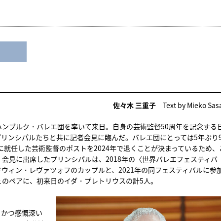
佐々木 三重子
Text by Mieko Sas
ンブルク・バレエ団を率いて来日。自身の芸術監督50周年を記念する
リンシパルたちと共に記者会見に臨んだ。バレエ団にとっては5年ぶり
に就任した芸術監督のポストを2024年で退くことが決まっているため、
会見に出席したプリンシパルは、2018年の〈世界バレエフェスティバ
ウィン・レヴァツォフのカップルと、2021年の同フェスティバルに参
ュのペアに、初来日のイダ・プレトリウスの計5人。
、かつ感慨深い