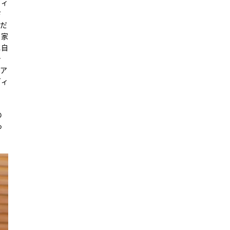
ヴィ
ド
るだ
。家
に自
き
ェア
ヴィ
の
っ