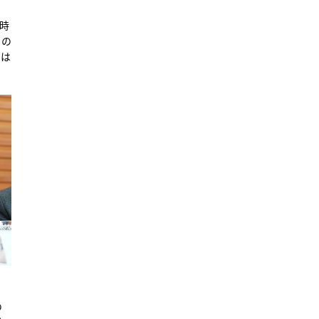
時
』の
では
の