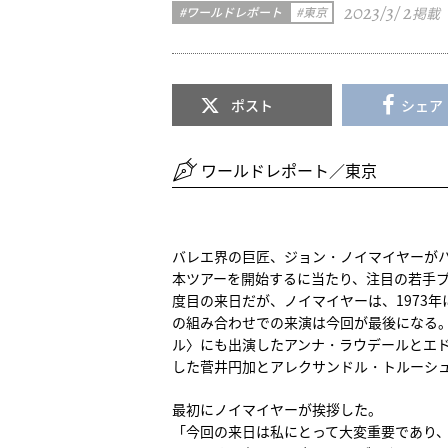
2023/3/ 2
ワールドレポート
東京
掲載
ポスト
シェア
ワールドレポート／東京
バレエ界の巨匠、ジョン・ノイマイヤーがハ
本ツアーを開始するに当たり、注目の若手プ
度目の来日だが、ノイマイヤーは、1973年
の組み合わせでの来演は今回が最後になる。
ル〉にも出演したアンナ・ラウデールとエド
した菅井円加とアレクサンドル・トルーシ
最初にノイマイヤーが挨拶した。
「今回の来日は私にとって大変重要であり