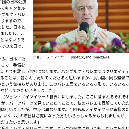
エ団の日本公演
ってキャンセル
ンブルク・バレ
なりますので、
ました。日本と
きましたし、こ
ことはないので
トでの来日は、
ジョン・ノイマイヤー photo/Ayano Tomozawa
から、日本に招
そこで一番悩む
と。とても難しい選択になります。ハンブルク・バレエ団はクリエイテ
いることは、皆さんも認めてくださると思いますが、長い間、同じ監督
いという気持ちがあります。このバレエ団をいろいろな形で、いろいろ
ーを持ってきたいと考えました」
な〈ジョン・ノイマイヤーの世界〉にしました。ここに含まれるそれぞ
すが、パーツパーツを見ていただくことで、私のバレエを理解していた
演は行いましたが、中身は異なります。今回も私ノイマイヤーが皆様の
きました。いくつかの演目はご覧になった方もいらっしゃるかもしれませんが、
ただきたいと思います」
（音楽：レオ・ドリーブ）です。バレエの歴史においても、バレエ音楽