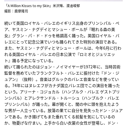
「A Million Kisses to my Skin」米沢唯、渡邊峻郁
撮影：鹿摩隆司
続いて英国ロイヤル・バレエのイギリス出身のプリンシパル・ペ
ア、ヤスミン・ナグデイとマシュー・ボールが『眠れる森の美
女』グラン・パ・ド・ドゥを格調高く踊った。英国ロイヤル・バ
レエにとって記念公演でいつも踊られてきた特別の演目である。
また、ヤスミン・ナグディとマシュー・ボールは、今年6月に行わ
れる英国ロイヤル・バレエの日本公演で『ロミオとジュリエッ
ト』踊る予定になっている。
続いて踊られたのはジョン・ノイマイヤーが1972年に、当時芸術
監督を務めていたフランクフルト・バレエに振付けた『ドン・ジ
ュアン』（抜粋）。音楽はグルックのバレエ音楽などを使ってい
る。74年にはヌレエフがカナダ国立バレエ団でこの演目を踊った
という。アリーナ・コジョカル（ハンブルク・バレエ ゲストプリ
ンシパル）とアレクサンドル・トルーシュ（ハンブルク・バレエ
プリンシパル）が踊った。幕が開くと、闇の中に頭を抱えたよう
な男が一人立っている。放蕩の果てに自分を見失ったドン・ジュア
ンである。かき揚げてもまた垂れてくる前髪を気にしているの
か、物憂げな佇まい。上手から白い衣裳の女性が登場し、ドン・