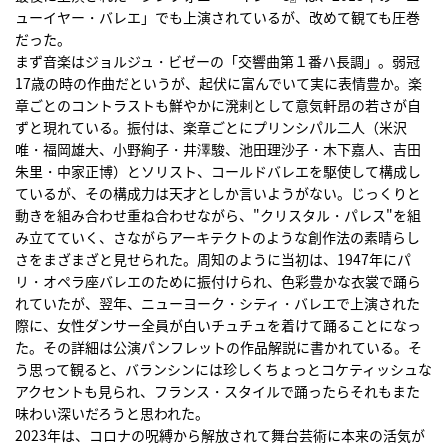
ューイヤー・バレエ」でも上演されているが、改めて観ても圧巻
だった。
まず音楽はジョルジュ・ビゼーの「交響曲第１番ハ長調」。弱冠
17歳の時の作曲だというが、起伏に富んでいて実に表情豊か。楽
章ごとのコントラストも鮮やかに溌剌として意気軒昂の若さが自
ずと現れている。振付は、楽章ごとにプリンシパル二人（米沢
唯・福岡雄大、小野絢子・井澤駿、池田理沙子・木下嘉人、吉田
朱里・中家正博）とソリスト、コールドバレエを駆使して構成し
ているが、その構成力は天才としか言いようがない。じっくりと
動きを組み合わせ重ね合わせながら、"クリスタル・パレス"を組
み立てていく、さながらアーキテクトのような創作法の素晴らし
さをまざまざと見せられた。周知のように当初は、1947年にパ
リ・オペラ座バレエのために振付けられ、色彩豊かな衣裳で踊ら
れていたが、翌年、ニューヨーク・シティ・バレエで上演された
際に、女性ダンサー全員が白いチュチュを着けて踊ることになっ
た。その詳細は公演パンフレットの作品解説に書かれている。そ
う思って観ると、バランシンには珍しくちょっとコケティッシュな
アクセントも見られ、フランス・スタイルで踊ったらそれもまた
味わい深いだろうと思われた。
2023年は、コロナの呪縛から解放されて舞台芸術に本来の活気が