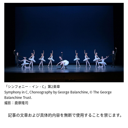
「シンフォニー・イン・C」第2楽章
Symphony in C, Choreography by George Balanchine, © The George
Balanchine Trust.
撮影：鹿摩隆司
記事の文章および具体的内容を無断で使用することを禁じます。