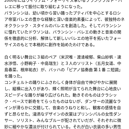
2000年にはウイリアム・フォーサイス率いるフランクフルト・バ
レエに移って振付に取り組むようになった。
バランシンは、幼い頃から習い踊ったプティパを中心とするロシ
ア帝室バレエの豊かな経験と深い音楽的素養によって、彼独特のネ
オクラシック・スタイルのバレエを創造した。そしてバランシン
に憧れていたドウソンは、バランシン・バレエの動きと音楽の関
係を徹底的に分析、解体して新しいバレエの地平を拓いたフォー
サイスのもとで本格的に創作を始めたわけである。
白く明るい舞台に３組のペア（米沢唯・渡邊峻郁、柴山紗帆・速
水渉悟、小野絢子・中島瑞生）と３人のソリスト（五月女遥、中
島春菜、根岸祐衣）が、バッハの「ピアノ協奏曲 第１番 ニ短調」
を踊った。
コンチェルトの踊りにふさわしく身体が自由で伸びやかに展開
し、縦横に出入りがあり、輝く照明が当てられた舞台に心地良い
スピーディな踊りが繰り広げられた。動きそのものはクラシッ
ク・ベースで新奇をてらったものはないが、ダンサーの流麗なラ
インが滑らかに交錯して、音楽のうねりと和し、観客の感情を自
ずと昂らせた。瀟洒なデザインの衣裳はプリンシパルの女性ダン
サー、ソリスト、みんなブルーが配されていだが、それぞれに微
妙に細やかな濃淡が付けられている。それが白い衣装の多い男性