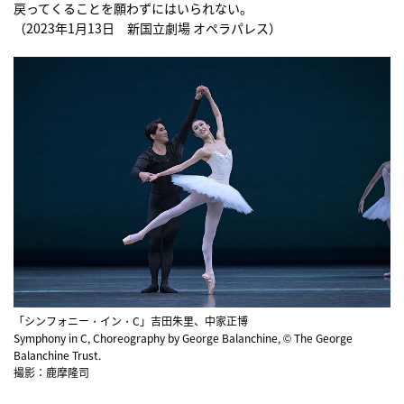
戻ってくることを願わずにはいられない。
（2023年1月13日 新国立劇場 オペラパレス）
「シンフォニー・イン・C」吉田朱里、中家正博
Symphony in C, Choreography by George Balanchine, © The George
Balanchine Trust.
撮影：鹿摩隆司