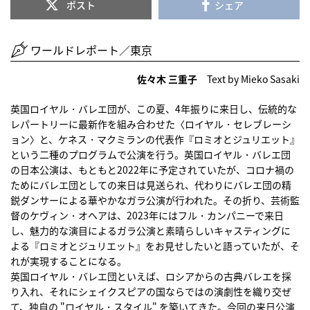
ポスト
シェア
ワールドレポート／東京
佐々木 三重子
Text by Mieko Sasaki
英国ロイヤル・バレエ団が、この夏、4年振りに来日し、伝統的な
レパートリーに最新作を組み合わせた〈ロイヤル・セレブレーシ
ョン〉と、ケネス・マクミランの代表作『ロミオとジュリエット』
という二種のプログラムで公演を行う。英国ロイヤル・バレエ団
の日本公演は、もともと2022年に予定されていたが、コロナ禍の
ためにバレエ団としての来日は見送られ、代わりにバレエ団の精
鋭ダンサーによる華やかなガラ公演が行われた。その折り、芸術監
督のケヴィン・オヘアは、2023年にはフル・カンパニーで来日
し、魅力的な演目によるガラ公演と素晴らしいキャスティングに
よる『ロミオとジュリエット』をお見せしたいと語っていたが、そ
れが実現することになる。
英国ロイヤル・バレエ団といえば、ロシアからの古典バレエを採
り入れ、それにシェイクスピアの国ならではの演劇性を織り交ぜ
て、独自の "ロイヤル・スタイル" を築いてきた。今回の来日公演