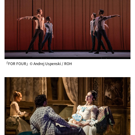
「FOR FOUR」© Andrej Uspenski / ROH