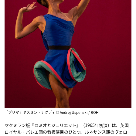
「プリマ」ヤスミン・ナグディ © Andrej Uspenski / ROH
マクミラン版『ロミオとジュリエット』（1965年初演）は、英国
ロイヤル・バレエ団の看板演目のひとつ。ルネサンス期のヴェロー