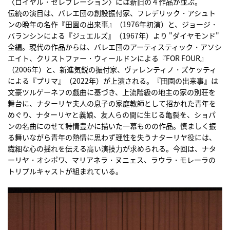
〈ロイヤル・セレブレーション〉には新旧の４作品が並ぶ。
伝統の演目は、バレエ団の創設振付家、フレデリック・アシュト
ンの晩年の名作『田園の出来事』（1976年初演）と、ジョージ・
バランシンによる『ジュエルズ』（1967年）より "ダイヤモンド"
全編。現代の作品からは、バレエ団のアーティスティック・アソシ
エイト、クリストファー・ウィールドンによる『FOR FOUR』
（2006年）と、新進気鋭の振付家、ヴァレンティノ・ズケッティ
による『プリマ』（2022年）が上演される。『田園の出来事』は
文豪ツルゲーネフの戯曲に基づき、上流階級の地主の家の別荘を
舞台に、ナターリヤ夫人の息子の家庭教師として招かれた青年を
めぐり、ナターリヤと義娘、友人らの間に生じる亀裂を、ショパ
ンの名曲にのせて詩情豊かに描いた一幕ものの作品。慎ましく振
る舞いながら青年の熱情に思わず理性を失うナターリヤ役には、
繊細な心の揺れを伝える高い演技力が求められる。今回は、ナタ
ーリヤ・オシポワ、マリアネラ・ヌニェス、ラウラ・モレーラの
トリプルキャストが組まれている。