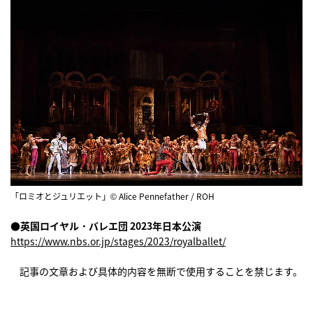
「ロミオとジュリエット」© Alice Pennefather / ROH
●英国ロイヤル・バレエ団 2023年日本公演
https://www.nbs.or.jp/stages/2023/royalballet/
記事の文章および具体的内容を無断で使用することを禁じます。