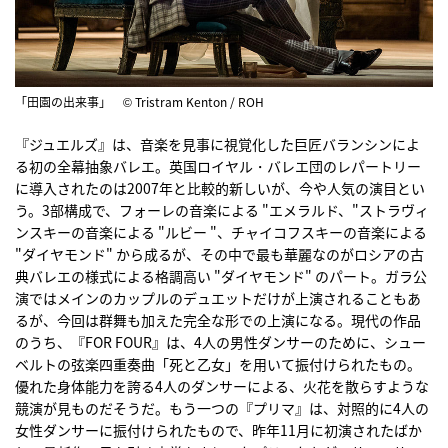
「田園の出来事」 © Tristram Kenton / ROH
『ジュエルズ』は、音楽を見事に視覚化した巨匠バランシンによ
る初の全幕抽象バレエ。英国ロイヤル・バレエ団のレパートリー
に導入されたのは2007年と比較的新しいが、今や人気の演目とい
う。3部構成で、フォーレの音楽による "エメラルド、"ストラヴィ
ンスキーの音楽による "ルビー "、チャイコフスキーの音楽による
"ダイヤモンド" から成るが、その中で最も華麗なのがロシアの古
典バレエの様式による格調高い "ダイヤモンド" のパート。ガラ公
演ではメインのカップルのデュエットだけが上演されることもあ
るが、今回は群舞も加えた完全な形での上演になる。現代の作品
のうち、『FOR FOUR』は、4人の男性ダンサーのために、シュー
ベルトの弦楽四重奏曲「死と乙女」を用いて振付けられたもの。
優れた身体能力を誇る4人のダンサーによる、火花を散らすような
競演が見ものだそうだ。もう一つの『プリマ』は、対照的に4人の
女性ダンサーに振付けられたもので、昨年11月に初演されたばか