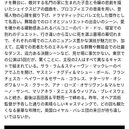
ナを舞台に、敵対する名門の家に生まれた子息と令嬢の悲劇を描
いたシェイクスピアの戯曲を、プロコフィエフの音楽を用い、登
場人物の心理を掘り下げ、ドラマティックにバレエ化した傑作とし
て名高い。舞踏会でのロミオとジュリエットの出会いのシーン、愛
を確かめる躍動感あふれるバルコニーのパ・ド・ドゥ、寝室での
別れのデュエット、行き違いから互いに死を選ぶ墓場の幕切れま
で、それぞれの場での二人のニュアンス豊かな演技が魅力だか、加
えて、広場での若者たちのエネルギッシュな群舞や舞踏会での壮麗
なダンス、迫力ある決闘シーンなど、見せ場に事欠かない。東京で
の公演は5回だが、驚くことに、主役の2人はすべて異なるキャス
トで組まれている。サラ・ラム＆スティーヴン・マックレーのペ
アでふたを開け、ヤスミン・ナグディ＆マシュー・ボール、フラン
チェスカ・ヘイワード＆セザール・コラレス、ナターリヤ・オシ
ポワ＆リース・クラーク、アナ・ローズ・オサリヴァン＆マルセリ
ーノ・サンベ、マリアネラ・ヌニェス＆ウィリアム・ブレイスウェ
ルと続き、最後は高田茜＆平野亮一で締める。昨年、オヘア芸術
監督が予告した通りの素晴らしいキャスティングで、どの回も観た
くなる豪華な布陣だ。英国ロイヤル・バレエ団の来日が待ち遠し
いではないか。