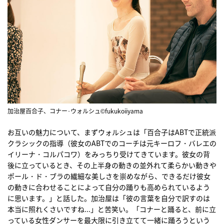
加治屋百合子、コナー･ウォルシュ©fukukoiiyama
お互いの魅力について、まずウォルシュは「百合子はABTで正統派
クラシックの指導（彼女のABTでのコーチは元キーロフ・バレエの
イリーナ・コルパコワ）をみっちり受けてきています。彼女の背
後に立っているとき、その上半身の動きの並外れて柔らかい動きや
ポール・ド・ブラの繊細な美しさを崇めながら、できるだけ彼女
の動きに合わせることによって自分の踊りも高められているよう
に思います。」と話した。加治屋は「彼の言葉を自分で訳すのは
本当に照れくさいですね...」と苦笑い。「コナーと踊ると、前に立
っている女性ダンサーを最大限に引き立てて一緒に踊ろうという