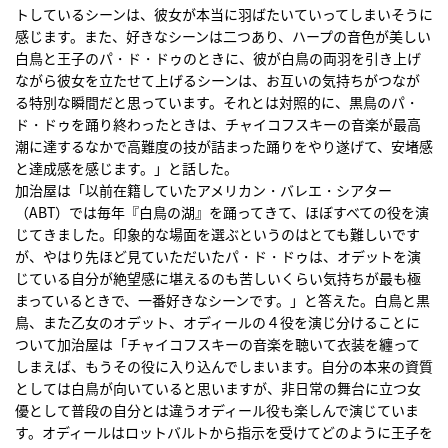
トしているシーンは、彼女が本当に羽ばたいていってしまいそうに
感じます。また、好きなシーンは二つあり、ハープの音色が美しい
白鳥と王子のパ・ド・ドゥのときに、彼が白鳥の両羽を引き上げ
ながら彼女を立たせて上げるシーンは、お互いの気持ちがつなが
る特別な瞬間だと思っています。それとは対照的に、黒鳥のパ・
ド・ドゥを踊り終わったときは、チャイコフスキーの音楽が最高
潮に達するなかで高難度の技が詰まった踊りをやり遂げて、安堵感
と達成感を感じます。」と話した。
加治屋は「以前在籍していたアメリカン・バレエ・シアター
（ABT）では毎年『白鳥の湖』を踊ってきて、ほぼすべての役を演
じてきました。印象的な場面を選ぶというのはとても難しいです
が、やはり先ほど見ていただいたパ・ド・ドゥは、オデットを演
じている自分が絶望感に堪えるのも苦しいくらい気持ちが最も極
まっているときで、一番好きなシーンです。」と答えた。白鳥と黒
鳥、また乙女のオデット、オディールの４役を演じ分けることに
ついて加治屋は「チャイコフスキーの音楽を聴いて衣装を纏って
しまえば、もうその役に入り込んでしまいます。自分の本来の資質
としては白鳥が向いていると思いますが、非日常の舞台に立つ女
優として普段の自分とは違うオディール役も楽しんで演じていま
す。オディールはロットバルトから指示を受けてどのように王子を