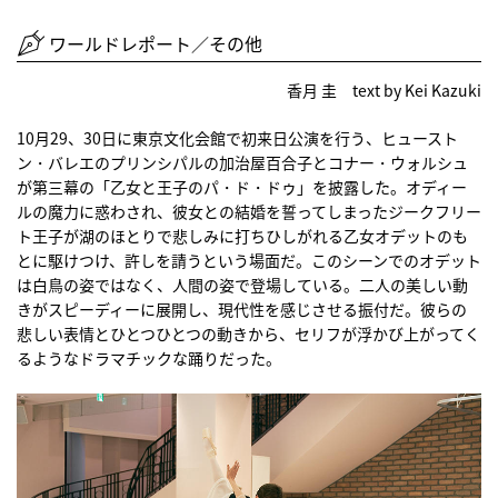
ワールドレポート／その他
香月 圭 text by Kei Kazuki
10月29、30日に東京文化会館で初来日公演を行う、ヒュースト
ン・バレエのプリンシパルの加治屋百合子とコナー・ウォルシュ
が第三幕の「乙女と王子のパ・ド・ドゥ」を披露した。オディー
ルの魔力に惑わされ、彼女との結婚を誓ってしまったジークフリー
ト王子が湖のほとりで悲しみに打ちひしがれる乙女オデットのも
とに駆けつけ、許しを請うという場面だ。このシーンでのオデット
は白鳥の姿ではなく、人間の姿で登場している。二人の美しい動
きがスピーディーに展開し、現代性を感じさせる振付だ。彼らの
悲しい表情とひとつひとつの動きから、セリフが浮かび上がってく
るようなドラマチックな踊りだった。