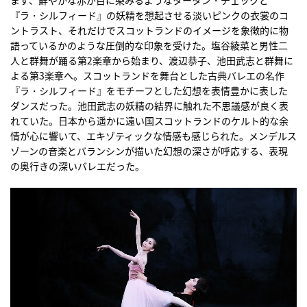
まず、鮮やかな赤が目に染みるようなタータン・チェックと
『ラ・シルフィード』の妖精を想起させる淡いピンクの衣裳のコ
ントラスト、それだけでスコットランドのイメージを象徴的に物
語っているかのような圧倒的な印象を受けた。塩谷綾菜と男性二
人と群舞が踊る第2楽章から始まり、渡辺恭子、池田武志と群舞に
よる第3楽章へ。スコットランドを舞台とした古典バレエの名作
『ラ・シルフィード』をモチーフとした幻想を表情豊かに表した
ダンスだった。池田武志の妖精の結界に触れた不思議感が良く表
れていた。日本から遥かに遠い国スコットランドのケルト的な余
情が心に響いて、エキゾティックな情感も感じられた。メンデルス
ゾーンの音楽とバランシンが描いた幻想の深さが呼応する、表現
の奥行きの深いバレエだった。