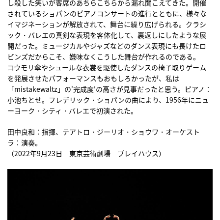
し殺した笑いが客席のあちらこちらから漏れ聞こえてきた。開催
されているショパンのピアノコンサートの進行とともに、様々な
イマジネーションが解放されて、舞台に繰り広げられる。クラシ
ック・バレエの真剣な表現を客体化して、裏返しにしたような展
開だった。ミュージカルやジャズなどのダンス表現にも長けたロ
ビンズだからこそ、嫌味なくこうした舞台が作れるのである。
コウモリ傘やシュールな衣裳を駆使したダンスの椅子取りゲーム
を発展させたパフォーマンスもおもしろかったが、私は
「mistakewaltz」の'完成度'の高さが見事だったと思う。ピアノ：
小池ちとせ。フレデリック・ショパンの曲により、1956年にニュ
ーヨーク・シティ・バレエで初演された。
田中良和：指揮、テアトロ・ジーリオ・ショウワ・オーケスト
ラ：演奏。
（2022年9月23日 東京芸術劇場 プレイハウス）