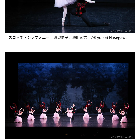
「スコッチ・シンフォニー」渡辺恭子、池田武志 ©Kiyonori Hasegawa