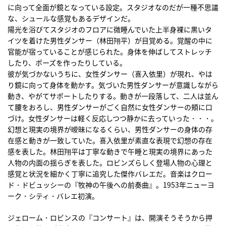
に向って全面が鏡となっている設定。スタジオなのだが一種不思議
な、シュールな感覚もあるデザインだ。
陽光を浴びてスタジオのフロアに微睡んでいた上半身裸に黒いタ
イツを着けた男性ダンサー（林田翔平）が目覚める。覚醒の中に
官能が宿っていることが感じられた。身体を伸ばしてストレッチ
したり、ポーズを作ったりしている。
彼が気づかないうちに、女性ダンサー（喜入依里）が現れ、やは
り鏡に向って身体を動かす。気づいた男性ダンサーが意識しながら
動き、やがてサポートしたりする。動きが一段落して、二人は並ん
て腰をおろし、男性ダンサーがごく自然に女性ダンサーの頬に口
づけ。女性ダンサーは軽く反応しつつ静かに去っていった・・・。
幻想と現実の境界が曖昧になるくらい、男性ダンサーの身体の存
在感と動きが一致していた。喜入依里が素直な表現で幻想の存在
感を表した。林田翔平は丁寧な動きで午睡と現実の境界にあった
人物の内面の揺らぎを表した。ロビンズらしく登場人物の心理と
感覚と状況を細かく丁寧に追究した傑作バレエだ。音楽はクロー
ド・ドビュッシーの『牧神の午後への前奏曲』。1953年ニューヨ
ーク・シティ・バレエ初演。
ジェローム・ロビンスの『コンサート』は、開演そうそうから押