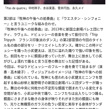
「Pas de quatre」中村祥子、水谷実喜、菅井円加、永久メイ
第2部は『牧神の午後への前奏曲』と『ウエスタン・シンフォニ
ー』と言うユニークな組み合わせ。
『牧神の午後への前奏曲』は、2013年に新国立劇場バレエ団にサ
ティ、ラヴェル、ドビュッシーの音楽を使って振付けた「Trip
Tripych フランス印象派のダンス」の第2部冒頭の今回のタイト
ル名の曲の部分をリ・クリエイトしたダンス。確かにこの時ドビ
ュシーを踊った小㞍健太は、活力に溢れた踊りで強い印象を残し
た。前回もセットに鏡面は使っていたが、舞台上に放水して小㞍
がびしょ濡れで踊ると言う圧巻の舞台だった記憶がある。
今回は、やはりドビュッシーのフルート曲を奏でて始まるが（演
奏・高木綾子）、ヴィジュアルのイメージは『牧神の午後への前
奏曲』に絞られている。牧神とも思われる小㞍健太とニンフを想
起する柴山紗帆と飯野萌子の新国立劇場バレエ団ダンサーが踊っ
た。舞台の中央に何枚かの不定形な鏡面で囲まれている変化する
空間があり、小㞍は中央で踊り、ニンフたちは出入りしつつ踊る。
鏡面にさまざまな動きの身体が映りそれがまた別の鏡面にも映
り、光りと無機質のガラスの危うい感覚と実存する身体がランダ