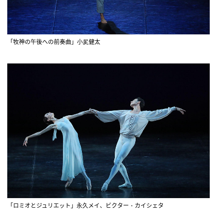
「牧神の午後への前奏曲」小㞍健太
「ロミオとジュリエット」永久メイ、ビクター・カイシェタ