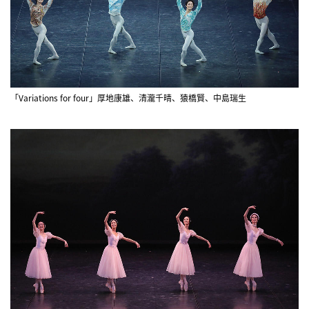
「Variations for four」厚地康雄、清瀧千晴、猿橋賢、中島瑞生