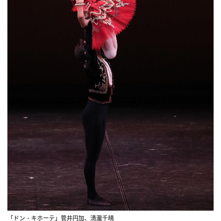
「ドン・キホーテ」菅井円加、清瀧千晴