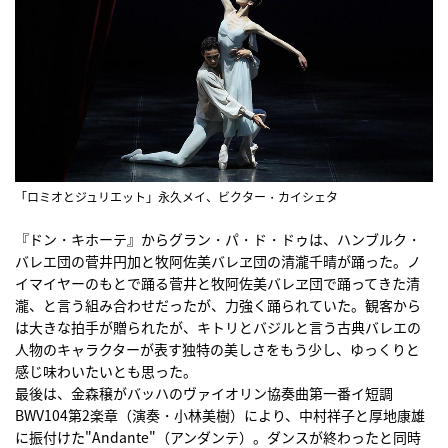
「ロミオとジュリエット」永久メイ、ビクター・カイシェタ
『ドン・キホーテ』からグラン・パ・ド・ドゥは、ハンブルク・
バレエ団の菅井円加と牧阿佐美バレヱ団の清瀧千晴が踊った。ノ
イマイヤーのもとで踊る菅井と牧阿佐美バレヱ団で踊ってきた清
瀧、と言う組み合わせだったが、力強く踊られていた。観客から
は大きな拍手が贈られたが、キトリとバジルと言う古典バレエの
人物のキャラクターが表す独特の美しさをもう少し、ゆっくりと
感じ味わいたいとも思った。
最後は、金森穣がバッハのヴァイオリン協奏曲第一番イ短調
BWV104第2楽章（演奏・小林美樹）により、中村祥子と厚地康雄
に振付けた"Andante"（アンダンテ）。ダンスが終わったと同時