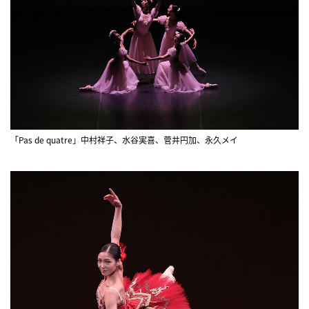
「Pas de quatre」中村祥子、水谷実喜、菅井円加、永久メイ