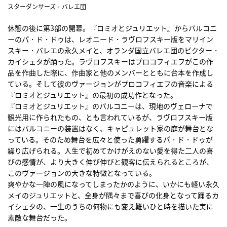
スターダンサーズ・バレエ団
休憩の後に第3部の開幕。『ロミオとジュリエット』からバルコニ
ーのパ・ド・ドゥは、レオニード・ラヴロフスキー版をマリイン
スキー・バレエの永久メイと、オランダ国立バレエ団のビクター・
カイシェタが踊った。ラヴロフスキーはプロコフィエフがこの作
品を作曲した際に、作曲家と他のメンバーとともに台本を作成し
ている。そして彼のヴァージョンがプロコフィエフの音楽による
『ロミオとジュリエット』の最初の成功作となった。
『ロミオとジュリエット』のバルコニーは、現地のヴェローナで
観光用に作られたもの、とも言われているが、ラヴロフスキー版
にはバルコニーの装置はなく、キャピュレット家の庭が舞台とな
っている。そのため舞台を広々と使った勇躍するパ・ド・ドゥが
繰り広げられる。人生で初めてかけがえのない愛を得た二人の喜
びの感情が、より大きく伸び伸びと観客に伝えられるところが、
このヴァージョンの大きな特徴となっている。
爽やかな一陣の風になってしまったかのように、いかにも軽い永久
メイのジュリエットと、全身が隅々まで喜びの化身となって踊るカ
イシェタの、一生のうちの何物にも変え難いひと時を描いた実に
素敵な舞台だった。