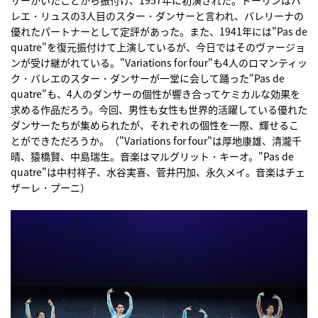
サーがいたことから振付け、1957年に初演された。ドーリンはバ
レエ・リュスの3人目のスター・ダンサーと言われ、バレリーナの
優れたパートナーとして定評があった。また、1941年には"Pas de
quatre"を復元振付けて上演しているが、今日ではそのヴァージョ
ンが受け継がれている。"Variations for four"も4人のロマンティッ
ク・バレエのスター・ダンサーが一堂に会して踊った"Pas de
quatre"も、4人のダンサーの個性が響き合ってケミカルな効果を
求める作品だろう。今回、男性も女性も世界的活躍している優れた
ダンサーたちが集められたが、それぞれの個性を一際、輝せるこ
とができただろうか。（"Variations for four"は厚地康雄、清瀧千
晴、猿橋賢、中島瑞生。音楽はマルグリット・キーオ。"Pas de
quatre"は中村祥子、水谷実喜、菅井円加、永久メイ。音楽はチェ
ザーレ・プーニ）