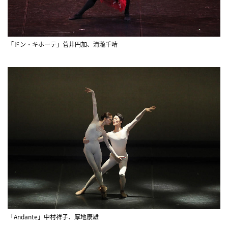
「ドン・キホーテ」菅井円加、清瀧千晴
「Andante」中村祥子、厚地康雄