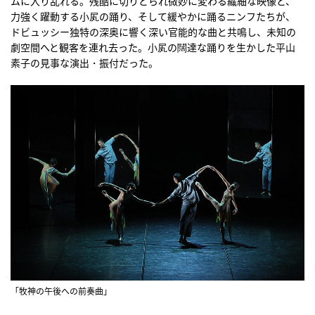
ムに入り乱れる。残酷に切りとられ微妙に変わる繊細な映像と、
力強く躍動する小㞍の踊り、そして緩やかに踊るニンフたちが、
ドビュッシー独特の深奥に響く深い官能的な曲と共鳴し、未知の
劇空間へと観客を連れ去った。小㞍の闊達な踊りを生かした平山
素子の見事な演出・振付だった。
「牧神の午後への前奏曲」