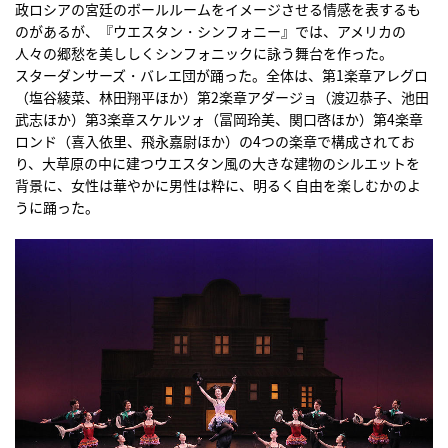
政ロシアの宮廷のボールルームをイメージさせる情感を表するも
のがあるが、『ウエスタン・シンフォニー』では、アメリカの
人々の郷愁を美ししくシンフォニックに詠う舞台を作った。
スターダンサーズ・バレエ団が踊った。全体は、第1楽章アレグロ
（塩谷綾菜、林田翔平ほか）第2楽章アダージョ（渡辺恭子、池田
武志ほか）第3楽章スケルツォ（冨岡玲美、関口啓ほか）第4楽章
ロンド（喜入依里、飛永嘉尉ほか）の4つの楽章で構成されてお
り、大草原の中に建つウエスタン風の大きな建物のシルエットを
背景に、女性は華やかに男性は粋に、明るく自由を楽しむかのよ
うに踊った。