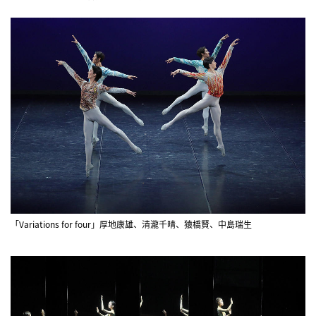
「Variations for four」厚地康雄、清瀧千晴、猿橋賢、中島瑞生