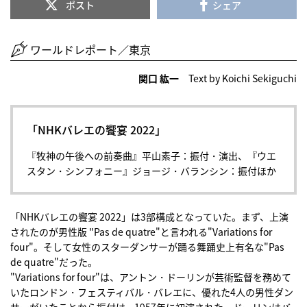
ポスト
シェア
ワールドレポート／東京
関口 紘一
Text by Koichi Sekiguchi
「NHKバレエの饗宴 2022」
『牧神の午後への前奏曲』平山素子：振付・演出、『ウエ
スタン・シンフォニー』ジョージ・バランシン：振付ほか
「NHKバレエの饗宴 2022」は3部構成となっていた。まず、上演
されたのが男性版 "Pas de quatre"と言われる"Variations for
four"。そして女性のスターダンサーが踊る舞踊史上有名な"Pas
de quatre"だった。
"Variations for four"は、アントン・ドーリンが芸術監督を務めて
いたロンドン・フェスティバル・バレエに、優れた4人の男性ダン