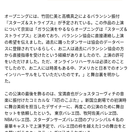
オープニングには、竹田仁美と高橋真之によるバランシン振付
『スターズ＆ストライプス』が予定されている。この作品の上演
について京當は「ガラ公演をやるならオープニングは『スターズ＆
ストライプス』と決めており、バランシン協会に直接連絡し上演
の希望を伝えました。過去に踊ったダンサーは協会のデータベー
スに登録されているらしく、お二人は過去にバランシン協会の方
から直接指導を受けたという経緯がありましたので、上演の許可
をいただけました。ただ、オンラインリハーサルは必須とのこと
でしたので、お二人には時差もある中、アメリカと日本でのオンラ
インリハーサルをしていただいたのです。」と舞台裏を明かし
た。
この公演の最後を飾るのは、宝満直也がショスタコーヴィチの音
楽に振付けたコミカルな『3匹のこぶた』。新国立劇場での初演時
に舞台美術を担当したデザイナーに、再度この公演のために舞台
セットを依頼したという。 東京バレエ団、牧阿佐美バレヱ団、
NBAバレエ団、スターダンサーズバレエ団のプリンシパル４名の
豪華キャストで上演予定で、バレエ団の枠を越えた1つの舞台をと