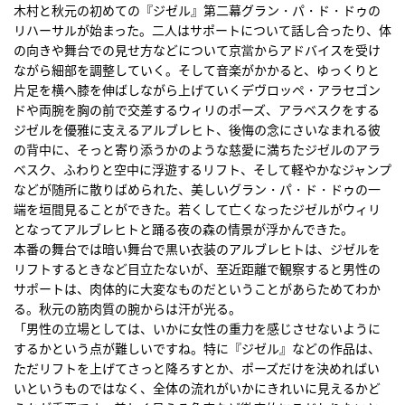
木村と秋元の初めての『ジゼル』第二幕グラン・パ・ド・ドゥの
リハーサルが始まった。二人はサポートについて話し合ったり、体
の向きや舞台での見せ方などについて京當からアドバイスを受け
ながら細部を調整していく。そして音楽がかかると、ゆっくりと
片足を横へ膝を伸ばしながら上げていくデヴロッペ・アラセゴン
ドや両腕を胸の前で交差するウィリのポーズ、アラベスクをする
ジゼルを優雅に支えるアルブレヒト、後悔の念にさいなまれる彼
の背中に、そっと寄り添うかのような慈愛に満ちたジゼルのアラ
ベスク、ふわりと空中に浮遊するリフト、そして軽やかなジャンプ
などが随所に散りばめられた、美しいグラン・パ・ド・ドゥの一
端を垣間見ることができた。若くして亡くなったジゼルがウィリ
となってアルブレヒトと踊る夜の森の情景が浮かんできた。
本番の舞台では暗い舞台で黒い衣装のアルブレヒトは、ジゼルを
リフトするときなど目立たないが、至近距離で観察すると男性の
サポートは、肉体的に大変なものだということがあらためてわか
る。秋元の筋肉質の腕からは汗が光る。
「男性の立場としては、いかに女性の重力を感じさせないように
するかという点が難しいですね。特に『ジゼル』などの作品は、
ただリフトを上げてさっと降ろすとか、ポーズだけを決めればい
いというものではなく、全体の流れがいかにきれいに見えるかど