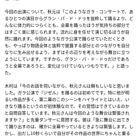
今回の出演について、秋元は「このようなガラ・コンサートで、あ
るひとつの演目からグラン・パ・ド・ドゥを抜粋して踊るより、ど
んなに体力的につらくとも、全幕を踊ったほうが気持ちの部分で
はすごく楽に感じられます。流れに身を任せて演じ切るほうが自
然に踊れます。今回のようなガラ公演で踊らせていただくとき
も、やっぱり物語全体と抜粋で披露する部分とのつながりを自分
なりに生み出せるよう、まずはその辺りを考えながら舞台に立つ
ようにしています。ですから、グラン・パ・ド・ドゥだけであろ
うと全幕であろうと、変化はつけていないつもりです。」と語っ
た。
木村は「今のお話を伺いながら、秋元さんは頼もしいなと思いま
した。ガラ公演で『ジゼル』を踊るのは初めてです。特に他が明
るい作品が多く、第二幕のこのシーンをハイライトとはいえ、い
きなり踊るというのが初体験なので、その覚悟はできているのか
と自問自答しています。秋元さんは今回のような舞台は緊張され
ますか？」と先輩ダンサーに質問する。彼は「急に舞台に出てき
て踊り出すのは、確かに全幕やっているときよりは緊張します。し
かし、出だし10秒くらいで自分がその作品の世界にちゃんと乗る