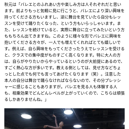
秋元は「バレエとのふれあい方や楽しみ方は人それぞれだと思い
ます。前よりもっと気軽に見に行こうと、バレエにより深い興味を
持ってくださる方もいますし、逆に舞台を見ていたら自分もレッ
スンを受けて踊りたくなった、という方もいらっしゃいます。ま
た、レッスンを続けていると、実際に舞台に立ってみたいという方
ももちろん出てきますね。このように様々な形でバレエに興味を
抱いてくださる方々が、一人でも増えてくれればとても嬉しいで
す。例えば、自ら興味をもってくださったうえでレッスンを受ける
と、クラスでの集中度がものすごく高くなります。特に大人の方
は、自らがやりたいからやっているというのが大前提にあるので、
すごく熱心な方が多いです。教える側としては、見せ方などちょ
っとした点でも何でも言ってあげたくなります（笑）。注意した
本人の自分は舞台で踊らなければならないので、その分プレッシ
ャーに感じることもありますが。バレエを見る人も体験する人
も、相乗効果でどんどんレベルが上がっていくので、こちらは頑張
るしかありませんね。」