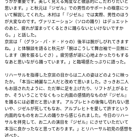
うかが重要です。美しく見える角度など徹底的にこだわりたいと
思います。」と秋元は『ジゼル』での男性のサポートの極意につ
いて解説してくれた。木村は「『ジゼル』では実際、男性のほう
が大変なのです。ヴァリエーション（ソロの踊り）はデュエット
のあと、疲れが溜まってくるときに踊らないといけないですか
ら。」と話した。
京當は「（グラン・パ・ド・ドゥの）後半は腕がしびれてきます
ね。」と体験談を語ると秋元が「腕はこうして舞台袖で一旦無に
します（腕を振るしぐさ）。疲労感が逆に心地よかったりもする
なあと思いながら踊っています。」と臨場感たっぷりに語った。
リハーサルを指導した京當の目からは二人の姿はどのように映っ
たか。「本当に綺麗な二人だと改めて思いました。さっきお二人
もお話されたように、ただ単に足を上げたり、リフトが上がると
か、そういうことでなくもっと内面の感情的なものが『ジゼル』
を踊るには必要だと思います。 アルブレヒトの後悔し切れない思
いや、ジゼルが死してもなお、アルブレヒトを愛して許すという
内面的なものをお二人の踊りから感じられました。今日のリハー
サルを拝見して、お二人の演目を『ジゼル』にさせていただいて
本当に良かったなと思っております。」とリハーサル初見の感想を
述べた。