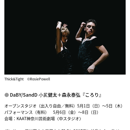
Thick&Tight ©RosiePowell
DaBY/SandD ⼩㞍健太＋森永泰弘『ころり』
オープンスタジオ（出入り自由／無料）5月1日（日）〜5日（木）
パフォーマンス（有料） 5月6日（金）〜8日（日）
会場：KAAT神奈川芸術劇場〈中スタジオ〉