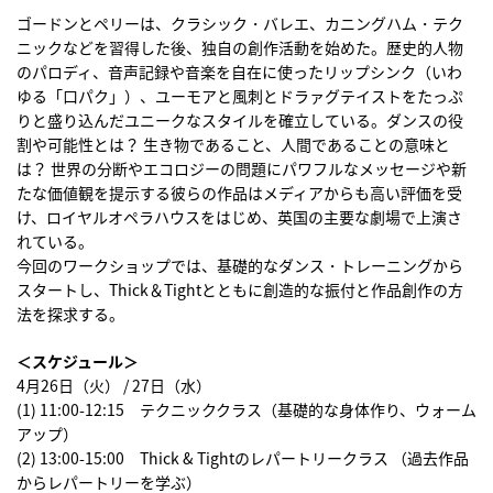
ゴードンとペリーは、クラシック・バレエ、カニングハム・テク
ニックなどを習得した後、独自の創作活動を始めた。歴史的人物
のパロディ、音声記録や音楽を自在に使ったリップシンク（いわ
ゆる「口パク」）、ユーモアと風刺とドラァグテイストをたっぷ
りと盛り込んだユニークなスタイルを確立している。ダンスの役
割や可能性とは？ 生き物であること、人間であることの意味と
は？ 世界の分断やエコロジーの問題にパワフルなメッセージや新
たな価値観を提示する彼らの作品はメディアからも高い評価を受
け、ロイヤルオペラハウスをはじめ、英国の主要な劇場で上演さ
れている。
今回のワークショップでは、基礎的なダンス・トレーニングから
スタートし、Thick＆Tightとともに創造的な振付と作品創作の方
法を探求する。
＜スケジュール＞
4月26日（火） / 27日（水）
(1) 11:00-12:15 テクニッククラス（基礎的な身体作り、ウォーム
アップ）
(2) 13:00-15:00 Thick & Tightのレパートリークラス （過去作品
からレパートリーを学ぶ）