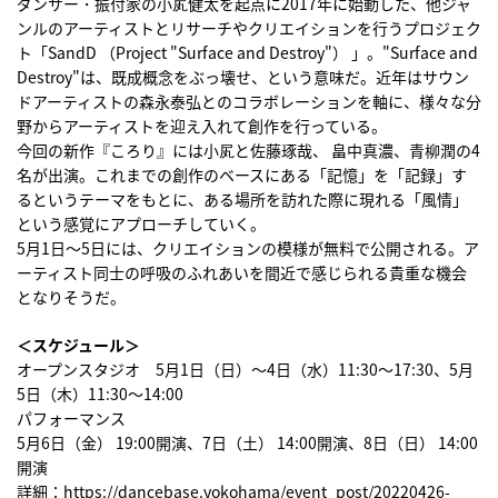
ダンサー・振付家の小㞍健太を起点に2017年に始動した、他ジャ
ンルのアーティストとリサーチやクリエイションを行うプロジェク
ト「SandD （Project "Surface and Destroy"） 」。"Surface and
Destroy"は、既成概念をぶっ壊せ、という意味だ。近年はサウン
ドアーティストの森永泰弘とのコラボレーションを軸に、様々な分
野からアーティストを迎え入れて創作を行っている。
今回の新作『ころり』には小㞍と佐藤琢哉、 畠中真濃、青柳潤の4
名が出演。これまでの創作のベースにある「記憶」を「記録」す
るというテーマをもとに、ある場所を訪れた際に現れる「風情」
という感覚にアプローチしていく。
5月1日〜5日には、クリエイションの模様が無料で公開される。ア
ーティスト同士の呼吸のふれあいを間近で感じられる貴重な機会
となりそうだ。
＜スケジュール＞
オープンスタジオ 5月1日（日）〜4日（水）11:30〜17:30、5月
5日（木）11:30〜14:00
パフォーマンス
5月6日（金） 19:00開演、7日（土） 14:00開演、8日（日） 14:00
開演
詳細：
https://dancebase.yokohama/event_post/20220426-