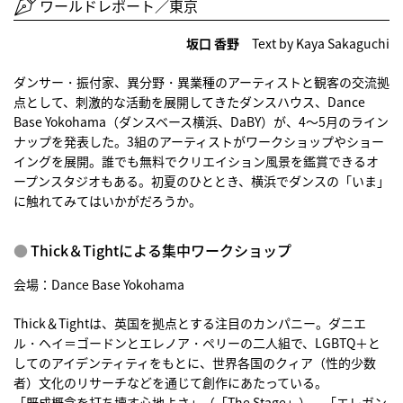
ワールドレポート／東京
坂口 香野
Text by Kaya Sakaguchi
ダンサー・振付家、異分野・異業種のアーティストと観客の交流拠
点として、刺激的な活動を展開してきたダンスハウス、Dance
Base Yokohama（ダンスベース横浜、DaBY）が、4〜5月のライン
ナップを発表した。3組のアーティストがワークショップやショー
イングを展開。誰でも無料でクリエイション風景を鑑賞できるオ
ープンスタジオもある。初夏のひととき、横浜でダンスの「いま」
に触れてみてはいかがだろうか。
Thick＆Tightによる集中ワークショップ
会場：Dance Base Yokohama
Thick＆Tightは、英国を拠点とする注目のカンパニー。ダニエ
ル・ヘイ＝ゴードンとエレノア・ペリーの二人組で、LGBTQ＋と
してのアイデンティティをもとに、世界各国のクィア（性的少数
者）文化のリサーチなどを通じて創作にあたっている。
「既成概念を打ち壊す心地よさ」（「The Stage」）、「エレガン