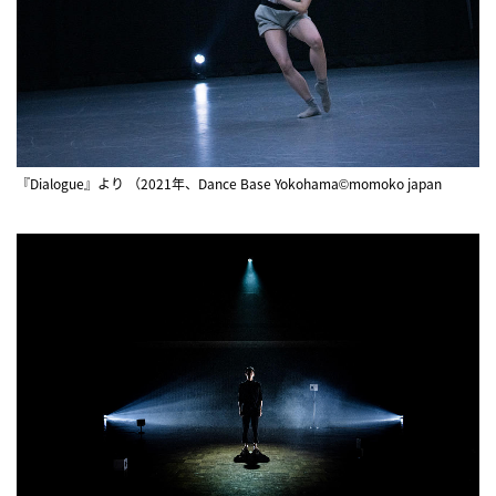
『Dialogue』より （2021年、Dance Base Yokohama©momoko japan