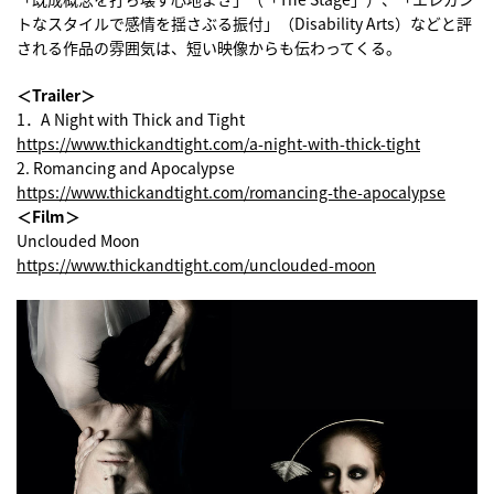
トなスタイルで感情を揺さぶる振付」（Disability Arts）などと評
される作品の雰囲気は、短い映像からも伝わってくる。
＜Trailer＞
1．A Night with Thick and Tight
https://www.thickandtight.com/a-night-with-thick-tight
2. Romancing and Apocalypse
https://www.thickandtight.com/romancing-the-apocalypse
＜Film＞
Unclouded Moon
https://www.thickandtight.com/unclouded-moon