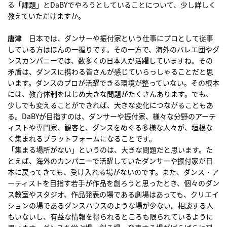
る「課題」とDaBYでやろうとしていることについて、少し詳しく
教えていただけますか。
唐津
日本では、ダンサーや振付家という仕事にプロとして従事
している方はほんの一握りです。その一方で、海外のバレエ団やダ
ンスカンパニーでは、数多くの日本人が活躍していますね。その
矛盾は、ダンスに携わる皆さんが感じていらっしゃることだと思
います。ダンスのプロが活躍できる環境が整っていない。その根本
には、教育体制をはじめ大きな問題がたくさんあります。でも、
少しでも変えることができれば、大きな変化につながることもあ
る。DaBYが目指すのは、ダンサーや振付家、様々な分野のアーテ
ィストや専門家、観客と、ダンスをめぐる多様な人々が、垣根な
く集まれるプラットフォームになることです。
「集まる場所がない」というのは、大きな問題だと思います。た
とえば、海外のカンパニーで活躍していたダンサーや振付家が日
本に戻ってきても、受け入れる場がないのです。また、ダンス・ア
ーティストを目指す若手が作品を創ろうと思ったとき、個々のダン
ス教室やスタジオ、作品発表の場である劇場はあっても、クリエイ
ションの場であるダンスハウスのような場が少ない。相談する人
もいないし、有益な情報を得られるところも限られているように