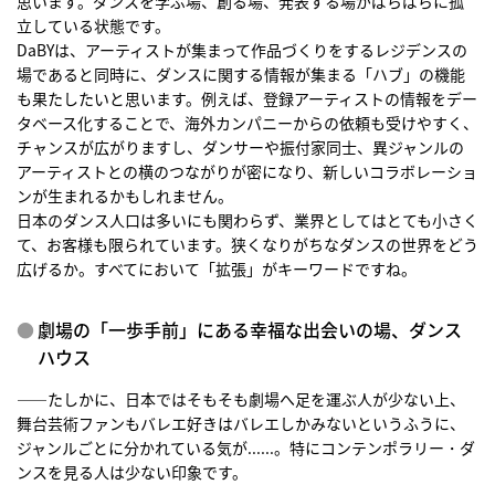
思います。ダンスを学ぶ場、創る場、発表する場がばらばらに孤
立している状態です。
DaBYは、アーティストが集まって作品づくりをするレジデンスの
場であると同時に、ダンスに関する情報が集まる「ハブ」の機能
も果たしたいと思います。例えば、登録アーティストの情報をデー
タベース化することで、海外カンパニーからの依頼も受けやすく、
チャンスが広がりますし、ダンサーや振付家同士、異ジャンルの
アーティストとの横のつながりが密になり、新しいコラボレーショ
ンが生まれるかもしれません。
日本のダンス人口は多いにも関わらず、業界としてはとても小さく
て、お客様も限られています。狭くなりがちなダンスの世界をどう
広げるか。すべてにおいて「拡張」がキーワードですね。
劇場の「一歩手前」にある幸福な出会いの場、ダンス
ハウス
――たしかに、日本ではそもそも劇場へ足を運ぶ人が少ない上、
舞台芸術ファンもバレエ好きはバレエしかみないというふうに、
ジャンルごとに分かれている気が......。特にコンテンポラリー・ダ
ンスを見る人は少ない印象です。