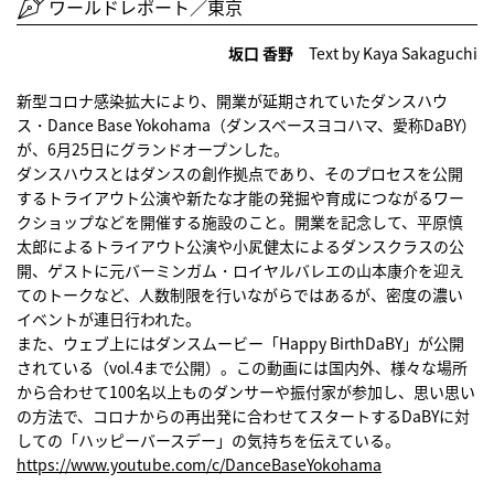
ワールドレポート／東京
坂口 香野
Text by Kaya Sakaguchi
新型コロナ感染拡大により、開業が延期されていたダンスハウ
ス・Dance Base Yokohama（ダンスベースヨコハマ、愛称DaBY）
が、6月25日にグランドオープンした。
ダンスハウスとはダンスの創作拠点であり、そのプロセスを公開
するトライアウト公演や新たな才能の発掘や育成につながるワー
クショップなどを開催する施設のこと。開業を記念して、平原慎
太郎によるトライアウト公演や小㞍健太によるダンスクラスの公
開、ゲストに元バーミンガム・ロイヤルバレエの山本康介を迎え
てのトークなど、人数制限を行いながらではあるが、密度の濃い
イベントが連日行われた。
また、ウェブ上にはダンスムービー「Happy BirthDaBY」が公開
されている（vol.4まで公開）。この動画には国内外、様々な場所
から合わせて100名以上ものダンサーや振付家が参加し、思い思い
の方法で、コロナからの再出発に合わせてスタートするDaBYに対
しての「ハッピーバースデー」の気持ちを伝えている。
https://www.youtube.com/c/DanceBaseYokohama