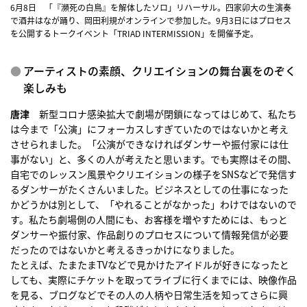
6月8日 「『瀕死の白鳥』を解体したソロ」リハーサル。四家卯大の生演奏
で酒井はなが踊り、岡田利規がオンラインで参加した。9月3日にはプロセス
を公開するトークイベント「TRIAD INTERMISSION」を開催予定。
アーティストの素顔、クリエイションの舞台裏をのぞく
楽しみも
唐津
新型コロナ感染拡大で劇場が閉鎖になってはじめて、私たち
は今まで「公演」にフォーカスしすぎていたのではないかと考え
させられました。「公演ができなければダンサーや振付家には仕
事がない」と、多くの人が考えたと思います。でも実際はその間、
自宅でのレッスン風景やクリエイションの様子をSNSなどで発信す
るダンサーがたくさんいました。ビジネスとしての仕事になった
かどうかは別として、「やれることがなかった」わけではないので
す。私たち劇場側の人間にも、お客様を増やすためには、もっと
ダンサーや振付家、作品創りのプロセスについて情報発信が必要
だったのではないかと考えるきっかけになりました。
たとえば、たまたまTVなどで見かけたアイドルが好きになったと
しても、実際にチケットを取ってライブに行くまでには、映像作品
を見る、ブログなどでその人の人柄や日常生活を知ってさらに興