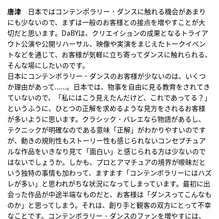
唐津
日本ではコンテンポラリー・ダンスに触れる機会があまり
にも少ないので、まずは一般のお客様との接点を増やすことが大
切だと思います。DaBYは、クリエイションの成果となるトライア
ウト公演や公開リハーサル、映像や実演をまじえたトークイベン
トなどを通じて、お客様が気軽に立ち寄ってダンスに触れられる、
そんな場にしたいのです。
日本にコンテンポラリー・ダンスのお客様が少ないのは、いくつ
か理由があって......。日本では、物事を自由に見る教育をされてき
ていないので、「私にはこう見えたんだけど、これであってる？」
というふうに、ひとつの正解を求めるような見方をされるお客様
が多いように思います。クラシック・バレエなら物語があるし、
テクニックが明確なのである意味「正解」がわかりやすいのです
が、動きの規則性もストーリー性も感じられないコンセプチュア
ルな作品をいきなり見て「面白い」と感じられる方は少ないので
はないでしょうか。しかも、プロとアマチュアの境界が曖昧だと
いう独特の事情も加わって、ますます「コンテンポラリーにはハズ
レが多い」と思われがちな状況になってしまっています。最初に出
会った作品が中途半端なものだと、お客様は「ダンスってこんなも
のか」と思ってしまう。それは、創り手と観客の双方にとって不幸
なことです。コンテンポラリー・ダンスのファンを増やすには、