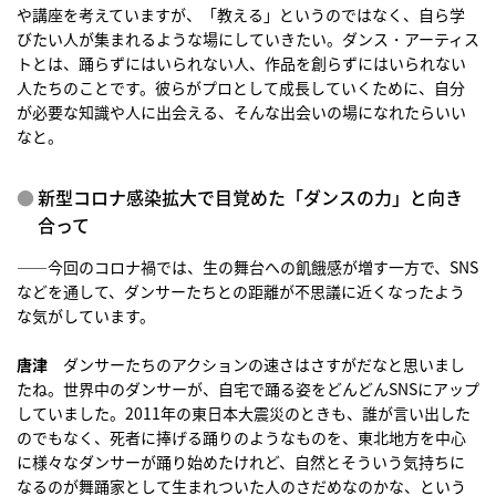
や講座を考えていますが、「教える」というのではなく、自ら学
びたい人が集まれるような場にしていきたい。ダンス・アーティス
トとは、踊らずにはいられない人、作品を創らずにはいられない
人たちのことです。彼らがプロとして成長していくために、自分
が必要な知識や人に出会える、そんな出会いの場になれたらいい
なと。
新型コロナ感染拡大で目覚めた「ダンスの力」と向き
合って
――今回のコロナ禍では、生の舞台への飢餓感が増す一方で、SNS
などを通して、ダンサーたちとの距離が不思議に近くなったよう
な気がしています。
唐津
ダンサーたちのアクションの速さはさすがだなと思いまし
たね。世界中のダンサーが、自宅で踊る姿をどんどんSNSにアップ
していました。2011年の東日本大震災のときも、誰が言い出した
のでもなく、死者に捧げる踊りのようなものを、東北地方を中心
に様々なダンサーが踊り始めたけれど、自然とそういう気持ちに
なるのが舞踊家として生まれついた人のさだめなのかな、という