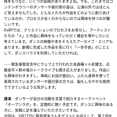
味をもつなど、いくつか段階がありますよね。でも、これまではコ
ンテンポラリーのダンサーや振付家の姿は、公演以外ではほとん
ど見えませんでした。どんな人たちが作品をどのように創りあげ
ているのか、プロセスが全くわからないのでは興味を持つのが難
しいです。
DaBYでは、クリエイションのプロセスをお見せし、アーティスト
たちの「人」と作品に興味をもっていただく機会を増やしたいと
考えています。ダンスの映像や本をそろえたアーカイブ・エリアも
あります。劇場に完成した作品を見に行く「一歩手前」のことと
して、ダンスハウスを利用していただければ。
――緊急事態宣言中にウェブ上で行われた金森穣×小㞍健太、近
藤良平×鈴木竜のトークライブも聞き応えがありました。作品に
も興味がわきますし、単純にお話が面白い。ふだん身体を使って
表現されているダンサーや振付家の方々は、脳もしなやかな筋肉
でできているような気がします。
唐津
ダンサーが自分の活動を言葉で紹介するトークイベント
「オープンラボ」を、定期的に開く予定です。ダンスに興味のある
方に、気軽に足を運んでいただきたいですね。
次回は、9月27日に飯島望未さんをゲストにお迎えして、第２回を