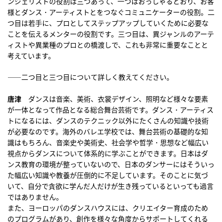
ンジェリストの役割は三つあって、一つはおっしゃるとおり、お客
様とダンス・アーティストとをつなぐコミュニケーターの役割。二
つ目は若手に、プロとしてステップアップしていくために必要な
ことを伝えるメンターの役割です。三つ目は、異ジャンルのアーテ
ィストや異業種のプロとの橋渡しで、これも非常に重要なことと
考えています。
――二つ目と三つ目について詳しく教えてください。
唐津
ダンスは音楽、美術、衣裳デザイン、照明など様々な要素
が一体となって作品となる総合舞台芸術です。ダンス・アーティス
トになるには、ダンスのテクニック以外にたくさんの知識や技術
が必要なのです。海外のバレエ学校では、舞台芸術の基礎的な知
識はもちろん、音楽史や美術史、社会学や哲学・思想など幅広い
視点からダンスについて体系的に学ぶことができます。日本はダ
ンス教育の環境が整っていないので、日本のダンサーにはそういっ
た幅広い知識や教養が圧倒的に不足しています。そのことに気づ
いて、自分で貪欲に学んだ人だけが生き残っているといっても過言
ではありません。
また、ヨーロッパのダンスハウスには、クリエイター育成のため
のプログラムがあり、創作を様々な角度からサポートしてくれる