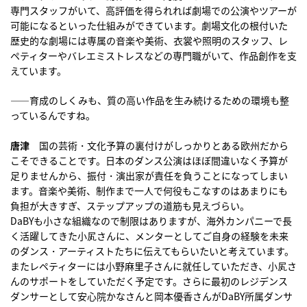
専門スタッフがいて、高評価を得られれば劇場での公演やツアーが
可能になるといった仕組みができています。劇場文化の根付いた
歴史的な劇場には専属の音楽や美術、衣裳や照明のスタッフ、レ
ペティターやバレエミストレスなどの専門職がいて、作品創作を支
えています。
――育成のしくみも、質の高い作品を生み続けるための環境も整
っているんですね。
唐津
国の芸術・文化予算の裏付けがしっかりとある欧州だから
こそできることです。日本のダンス公演はほぼ間違いなく予算が
足りませんから、振付・演出家が責任を負うことになってしまい
ます。音楽や美術、制作まで一人で何役もこなすのはあまりにも
負担が大きすぎ、ステップアップの道筋も見えづらい。
DaBYも小さな組織なので制限はありますが、海外カンパニーで長
く活躍してきた小㞍さんに、メンターとしてご自身の経験を未来
のダンス・アーティストたちに伝えてもらいたいと考えています。
またレペティターには小野麻里子さんに就任していただき、小㞍さ
んのサポートをしていただく予定です。さらに最初のレジデンス
ダンサーとして安心院かなさんと岡本優香さんがDaBY所属ダンサ