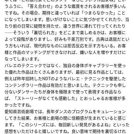
うふうに、「答え合わせ」のような鑑賞をされるお客様が多いん
ですね。その場合、期待と違っていれば「つまらなかった」こと
になってしまいます。思いがけないことに気づかせてくれたり、当
たり前の日常に疑問を持たせ、違う世界に連れて行ってくれたり
――そういう「裏切られ方」をどこまで楽しめるかは、お客様に
よって段階がありますし、好みも千差万別です。古典は退屈だとい
う方もいれば、現代的なものには拒否反応を示す方もいる。お客
様と作品のマッチングができなければ、嫌いな人を増やすだけに
なってしまいます。
バレエのテクニックではなく、独自の身体ボキャブラリーを使っ
た優れた作品はたくさんありますが、最初に見る作品としては、
例えば昨年招聘したNDTのようなバレエ・テクニックを駆使した
コンテンポラリー作品は有効だと思いました。テクニックも申し
分ないダンサーたちが身体を極限まで使って表現する作品なら
ば、「ストーリーがなくても感動した」とおっしゃるお客様が多
かったですね。
愛知県芸術劇場では、長年ダンスのプログラムをキュレーション
してきた結果、お客様と劇場の間に信頼感が生まれていると感じ
ます。「このシリーズには、毎回新しい発見があるよね」といった
感想をいただけると嬉しいですね。良い意味で期待を裏切るけれ