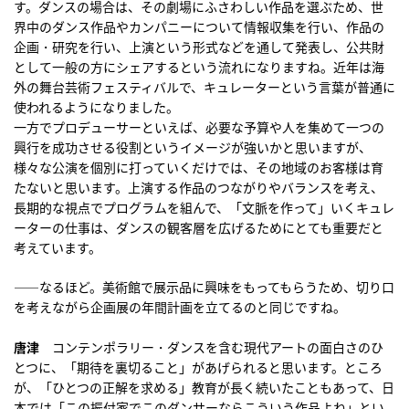
す。ダンスの場合は、その劇場にふさわしい作品を選ぶため、世
界中のダンス作品やカンパニーについて情報収集を行い、作品の
企画・研究を行い、上演という形式などを通して発表し、公共財
として一般の方にシェアするという流れになりますね。近年は海
外の舞台芸術フェスティバルで、キュレーターという言葉が普通に
使われるようになりました。
一方でプロデューサーといえば、必要な予算や人を集めて一つの
興行を成功させる役割というイメージが強いかと思いますが、
様々な公演を個別に打っていくだけでは、その地域のお客様は育
たないと思います。上演する作品のつながりやバランスを考え、
長期的な視点でプログラムを組んで、「文脈を作って」いくキュレ
ーターの仕事は、ダンスの観客層を広げるためにとても重要だと
考えています。
――なるほど。美術館で展示品に興味をもってもらうため、切り口
を考えながら企画展の年間計画を立てるのと同じですね。
唐津
コンテンポラリー・ダンスを含む現代アートの面白さのひ
とつに、「期待を裏切ること」があげられると思います。ところ
が、「ひとつの正解を求める」教育が長く続いたこともあって、日
本では「この振付家でこのダンサーならこういう作品よね」とい