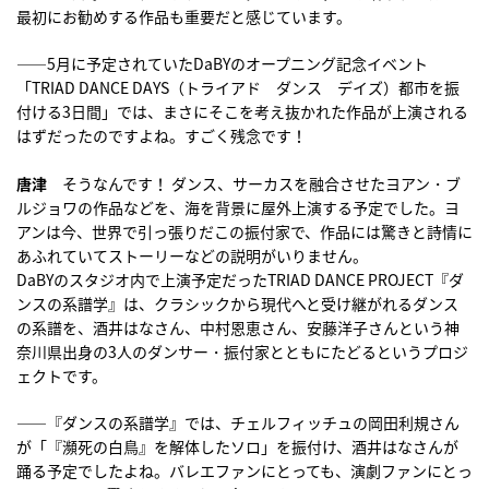
最初にお勧めする作品も重要だと感じています。
――5月に予定されていたDaBYのオープニング記念イベント
「TRIAD DANCE DAYS（トライアド ダンス デイズ）都市を振
付ける3日間」では、まさにそこを考え抜かれた作品が上演される
はずだったのですよね。すごく残念です！
唐津
そうなんです！ ダンス、サーカスを融合させたヨアン・ブ
ルジョワの作品などを、海を背景に屋外上演する予定でした。ヨ
アンは今、世界で引っ張りだこの振付家で、作品には驚きと詩情に
あふれていてストーリーなどの説明がいりません。
DaBYのスタジオ内で上演予定だったTRIAD DANCE PROJECT『ダ
ンスの系譜学』は、クラシックから現代へと受け継がれるダンス
の系譜を、酒井はなさん、中村恩恵さん、安藤洋子さんという神
奈川県出身の3人のダンサー・振付家とともにたどるというプロジ
ェクトです。
――『ダンスの系譜学』では、チェルフィッチュの岡田利規さん
が「『瀕死の白鳥』を解体したソロ」を振付け、酒井はなさんが
踊る予定でしたよね。バレエファンにとっても、演劇ファンにとっ