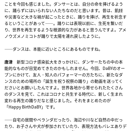
ことを今回も感じました。ダンサーとは、自分の命を捧げるよう
に、踊らずにはいられない人たちなのだと思います。昔は、飢饉
や災害など大きな禍が起こったときに、踊りを捧げ、再生を祈念す
るということがあって――。踊りには表現以前に、生死を繋いだ
り、世界を再生するような根源的な力があると思うんですよ。アメ
ノウズメノミコトが踊りで太陽を連れ戻したように。
――ダンスは、本能に近いところにあるものですね。
唐津
新型コロナ感染拡大をきっかけに、ダンサーたちの中の本
能的なものが目覚めてきたのかもしれません。今回、DaBYのオー
プンにかけて、友人・知人のパフォーマーの方たちに、新たなダ
ンスのための場所の「誕生を祝う祝祭の踊り」の動画を送ってく
ださいとお願いしたんですよ。世界各地から寄せられたたくさん
のダンスを見て、これはコロナと共生する時代に、新しく生まれ
変わる再生の踊りだなと感じました。それをまとめたのが
「Happy BirthDaBY」です。
――自宅の居間やベランダだったり、海辺や川など自然の中だっ
たり、お子さんや犬が参加されていたり、表現方法もバレエありデ