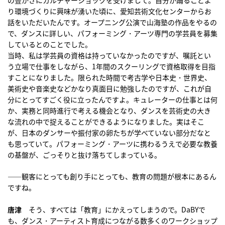
り環境づくりに興味が湧いた頃に、愛知芸術文化センターからお
話をいただいたんです。オープニング公演で山海塾の作品をやるの
で、ダンスに詳しい、パフォーミング・アーツ専門の学芸員を募集
しているとのことでした。
当時、私は学芸員の資格は持っていなかったのですが、嘱託とい
う立場で仕事をしながら、1年間のスクーリングで資格取得を目指
すことになりました。限られた時間で考古学や日本史・世界史、
美術史や音楽史などかなり真面目に勉強したのですが、これが自
分にとってすごく役に立ったんですよ。キュレーターの仕事とは何
か、実務と同時進行で考える機会となり、ダンスを芸術史の大き
な流れの中で捉えることができるようになりました。実はそこ
が、日本のダンサーや振付家の卵たちが学べていない部分だなと
も思っていて。パフォーミング・アーツに携わるうえで必要な教養
の基盤が、ごっそりと抜け落ちてしまっている。
――観客にとっても創り手にとっても、教育の問題が根本にあるん
ですね。
唐津
そう、すべては「教育」にかえってしまうので。DaBYで
も、ダンス・アーティスト育成につながる数多くのワークショップ