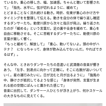
ているか。重心の移し方、幅、加速感。ちゃんと聴いて影響され
て」「指先、水平に。弦が切れるように、緩めて」
とどまることなく流れ続ける動き。時折、佐東が重心のかけ方や
タイミングをを整理して伝える。動きを自分の体で繰り返し確認
するダンサーたち。勅使川原から次々と指示が飛ぶ。繰り返され
たのが「緩める」という言葉だ。足の裏や全身を緩めて、重心を
自由に移動させる。そこに苦戦するダンサーたちに、勅使川原の
言葉が厳しく響く。
「もっと緩めて、解放して」「重心、動いてないよ。頭の中がハ
テナ？ になっちゃって、身体が飲み込んでないんだ。やればでき
るはず」。
そんな中、ときおりダンサーたちの息遣いと武満徹の音楽が響き
あう。「左手、到達点に向かって正確に。そこに右腕が追いついて
いく。星の運行みたいに。日が沈むと月が出るように」「強風の
中、静けさが抵抗してるような感じ」「身体が突然、言葉が生ま
れる前の空間にぽんっと置かれた感じで」
音楽に拮抗して、ダンサー一人ひとりが浮き上がり、何かスケール
の大きなものに見えてくる。