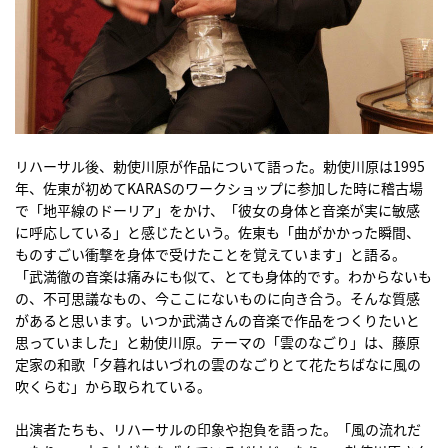
リハーサル後、勅使川原が作品について語った。勅使川原は1995
年、佐東が初めてKARASのワークショップに参加した時に稽古場
で「地平線のドーリア」をかけ、「彼女の身体と音楽が実に敏感
に呼応している」と感じたという。佐東も「曲がかかった瞬間、
ものすごい衝撃を身体で受けたことを覚えています」と語る。
「武満徹の音楽は痛みにも似て、とても身体的です。わからないも
の、不可思議なもの、今ここにないものに向き合う。そんな質感
があると思います。いつか武満さんの音楽で作品をつくりたいと
思っていました」と勅使川原。テーマの「雲のなごり」は、藤原
定家の和歌「夕暮れはいづれの雲のなごりとて花たちばなに風の
吹くらむ」から取られている。
出演者たちも、リハーサルの印象や抱負を語った。「風の流れだ