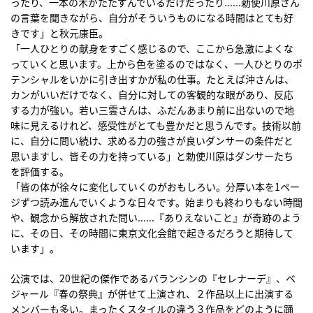
ったり、一本の木がたたずんでいるだけだったり......勅使川原さん
の言葉を聞きながら、自分がそういうものになる時間はとても好
きです」と秋元康臣。
「一人ひとりの献身をすごく感じるので、ここから急激によくな
っていくと思います。上から色を塗るのではなく、一人ひとりのポ
テンシャルをいかに引き出すかが私の仕事。たとえば沖さんは、
カンがいいだけでなく、自分に対しての客観的な眼があり、反応
する力が強い。若い三雲さんは、ふだんあまり前に出ないので地
味に見えるけれど、感受性がとても豊かだと思うんです。技術以前
に、自分に問い続け、求める力の強さが良いダンサーの条件だと
思いますし、皆その力を持っている」と勅使川原はダンサーたち
を評価する。
「皆の体が徐々に変化していくのがおもしろい。分厚い本を1ペー
ジずつ読み進んでいくような日々です。始まりも終わりもない時間
や、観念から解放された問い......『ありえないこと』が奇跡のよう
に、その日、その時間に東京文化会館で起きるだろうと期待して
います」。
公演では、20世紀の傑作であるバランシンの『セレナーデ』、ベ
ジャール『春の祭典』が併せて上演され、２作品以上に出演する
メンバーも多い。まったくスタイルの違う３作品をどのように踊