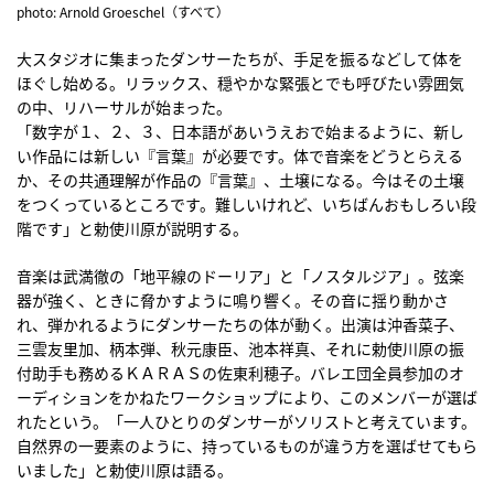
photo: Arnold Groeschel（すべて）
大スタジオに集まったダンサーたちが、手足を振るなどして体を
ほぐし始める。リラックス、穏やかな緊張とでも呼びたい雰囲気
の中、リハーサルが始まった。
「数字が１、２、３、日本語があいうえおで始まるように、新し
い作品には新しい『言葉』が必要です。体で音楽をどうとらえる
か、その共通理解が作品の『言葉』、土壌になる。今はその土壌
をつくっているところです。難しいけれど、いちばんおもしろい段
階です」と勅使川原が説明する。
音楽は武満徹の「地平線のドーリア」と「ノスタルジア」。弦楽
器が強く、ときに脅かすように鳴り響く。その音に揺り動かさ
れ、弾かれるようにダンサーたちの体が動く。出演は沖香菜子、
三雲友里加、柄本弾、秋元康臣、池本祥真、それに勅使川原の振
付助手も務めるＫＡＲＡＳの佐東利穂子。バレエ団全員参加のオ
ーディションをかねたワークショップにより、このメンバーが選ば
れたという。「一人ひとりのダンサーがソリストと考えています。
自然界の一要素のように、持っているものが違う方を選ばせてもら
いました」と勅使川原は語る。