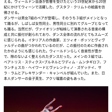
える。ウィールドン自身が影響を受けたという19世紀末から20世
紀にかけてウィーンで活躍した、グスタフ・クリムトの絵画を彷
彿させる。
ダンサーは男女7組のペアが登場し、そのうち３組がメインとなっ
て踊るが、しばしば女性同士、男性同士に別れてグループとなって
も踊る。当然だが、ヴァイオリンが輻輳して演奏される音楽の構
成と共に振付が創られており、ダンス全体の流れがとてもスムーズ
に感じられる。イタリア人の作曲家、エツィオ・ボッソとヴィヴ
ァルディの曲がつかわれているのだが、この振付のために作曲され
たかのようにも感じられた。ウィールドンらしく音楽性が豊か
で、隙のないよく整えられたダンスだった。メインの３組では、
ベアトリス・スティクス=ブルネルとワディム・ムンタギロフ、フ
ランチェスカ・ヘイワードとヴァレンティノ・ズゲッテイ、サ
ラ・ラムとアレキサンダー・キャンベルが組んでいた。また、日
本人ダンサーの金子芙生、アクリ瑠嘉の姿もあった。