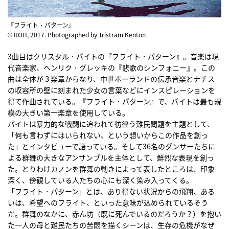
『フライト・パターン』
© ROH, 2017. Photographed by Tristram Kenton
3曲目はクリスタル・パイトの『フライト・パターン』。音楽は現
代音楽家、ヘンリク・グレッキの『悲歌のシンフォニー』。この
曲は全体が３楽章からなり、中世ポーランドの伝承音楽とナチス
の収容所の壁に刻まれた少女の言葉などにインスピレーションを
得て作曲されている。『フライト・パターン』で、パイトは最も規
模の大きい第一楽章を使用している。
パイトは暴力的な戦闘に追われて彷徨う難民問題を主題として、
「何も言わずにはいられない、という想いからこの作品を創っ
た」とインタビューで語っている。そして36名のダンサーたちに
よる群舞の大きなアンサンブルを主体として、鮮烈な表現を創っ
た。とりわけカノンを群舞の動きによって表したところは、印象
深く、傍観している人たちの心にも深く染み入ってくる。
「フライト・パターン」とは、あり得ない状況からの飛翔、ある
いは、希望へのフライト、といった意味が込められているそう
だ。群舞のなかに、赤ん坊（既に死んでいるのだろうか？）を抱い
た一人の母と難民たちの苦悶を描くシーンは、生存の危機がなぜ