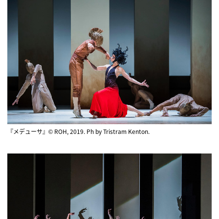
『メデューサ』© ROH, 2019. Ph by Tristram Kenton.