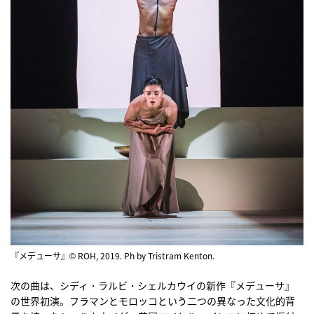
『メデューサ』© ROH, 2019. Ph by Tristram Kenton.
次の曲は、シディ・ラルビ・シェルカウイの新作『メデューサ』
の世界初演。フラマンとモロッコという二つの異なった文化的背