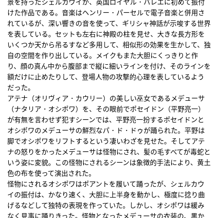
景を持ったシェルカウイが、英国ロイヤル・バレエに初めて振付
けた作品である。音楽はヘンリー・パーセルで電子音楽と併用さ
れているが、深い響きの音を使って、ギリシャ神話が示唆する世界
を表している。セットも左右に神殿の柱を見せ、大きな長方形を
いくつか天から吊るすなど多用して、相似形の効果を生かして、独
自の空間を作り出している。メイクもまた大胆にくっきりと作
り、顔の真ん中から腹部まで縦に細いラインを付け、そのラインを
額だけに止めたりして、登場人物の攻撃的心理を表しているよう
だった。
アテナ（オリヴィア・カウリー）の美しい巫女であるメデューサ
（ナタリア・オシポワ）を、その眼前でポセイドン（平野亮一）
が有無を言わせず犯すシーンでは、平野亮一扮するポセイドンと
オシポワのメデューサの鮮烈なパ・ド・ドゥが踊られた。平野は
脚でオシポワをリフトするという凄いわざを見せた。そしてアテ
ナの怒りをかったメデューサは怪物にされ、髪の毛すべてが毒蛇と
いう姿に変貌。この怪物にされるシーンは象徴的手法により、黄土
色の布を使って演出された。
怪物にされるオシポワはポアントを履いて踊ったが、シェルカウ
イの振付は、かなり速く、大胆に上半身を動かし、極度に捻り曲
げるなどして独特の表現を作っていた。しかし、オシポワは緩み
なく見事に踊りきった。怪物となったメデューサの衣装の、黒か