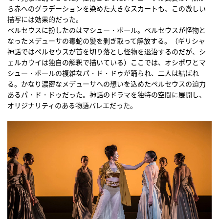
ら赤へのグラデーションを染めた大きなスカートも、この激しい
描写には効果的だった。
ペルセウスに扮したのはマシュー・ボール。ペルセウスが怪物と
なったメデューサの毒蛇の髪を剥ぎ取って解放する。（ギリシャ
神話ではペルセウスが首を切り落とし怪物を退治するのだが、シ
ェルカウイは独自の解釈で描いている）ここでは、オシポワとマ
シュー・ボールの複雑なパ・ド・ドゥが踊られ、二人は結ばれ
る。かなり濃密なメデューサへの想いを込めたペルセウスの迫力
あるパ・ド・ドゥだった。神話のドラマを独特の空間に展開し、
オリジナリティのある物語バレエだった。